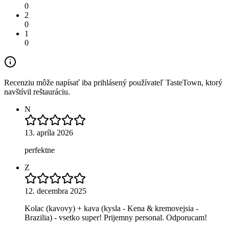
0
2
0
1
0
Recenziu môže napísať iba prihlásený používateľ TasteTown, ktorý
navštívil reštauráciu.
N
13. apríla 2026
perfektne
Z
12. decembra 2025
Kolac (kavovy) + kava (kysla - Kena & kremovejsia -
Brazilia) - vsetko super! Prijemny personal. Odporucam!