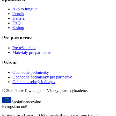
Ako to funguje
Cenník
Kariéra
FAQ
E-shop
Pre partnerov
Pre reštaurácie
Materiály pre partnerov
Právne
Obchodné podmienky
Obchodné podmienky pre partnerov
Ochrana osobných údajov
© 2026 TasteTown.app — Všetky práva vyhradené.
Spolufinancováno
Evropskou unií
Projekt TasteTown — Odborné služby pro start-upy (reg. č.