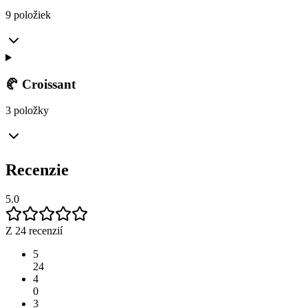
9 položiek
🥐 Croissant
3 položky
Recenzie
5.0
Z 24 recenzií
5
24
4
0
3