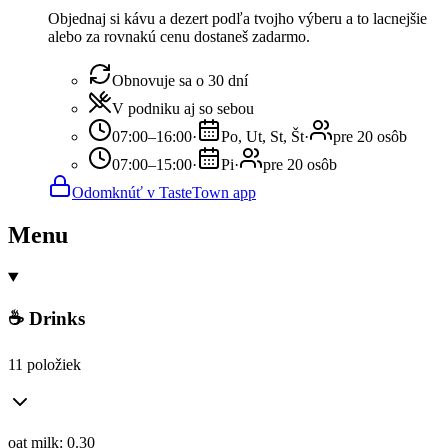
Objednaj si kávu a dezert podľa tvojho výberu a to lacnejšie
alebo za rovnakú cenu dostaneš zadarmo.
Obnovuje sa o 30 dní
V podniku aj so sebou
07:00–16:00
·
Po, Ut, St, Št
·
pre 20 osôb
07:00–15:00
·
Pi
·
pre 20 osôb
Odomknúť v TasteTown app
Menu
☕ Drinks
11 položiek
oat milk: 0.30