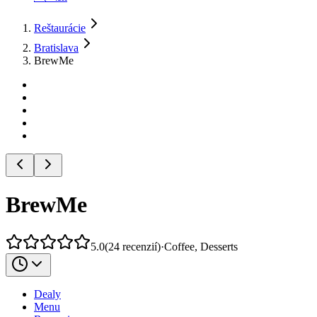
Reštaurácie
Bratislava
BrewMe
BrewMe
5.0
(
24
recenzií
)
·
Coffee, Desserts
Dealy
Menu