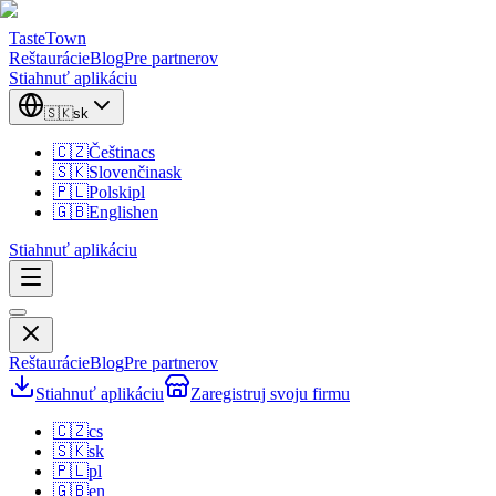
TasteTown
Reštaurácie
Blog
Pre partnerov
Stiahnuť aplikáciu
🇸🇰
sk
🇨🇿
Čeština
cs
🇸🇰
Slovenčina
sk
🇵🇱
Polski
pl
🇬🇧
English
en
Stiahnuť aplikáciu
Reštaurácie
Blog
Pre partnerov
Stiahnuť aplikáciu
Zaregistruj svoju firmu
🇨🇿
cs
🇸🇰
sk
🇵🇱
pl
🇬🇧
en