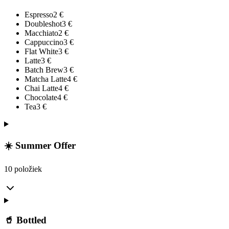
Espresso
2
€
Doubleshot
3
€
Macchiato
2
€
Cappuccino
3
€
Flat White
3
€
Latte
3
€
Batch Brew
3
€
Matcha Latte
4
€
Chai Latte
4
€
Chocolate
4
€
Tea
3
€
☀️ Summer Offer
10 položiek
🥤 Bottled