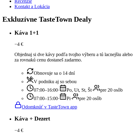
Recenzie
Kontakt a Lokácia
Exkluzívne TasteTown Dealy
Káva 1+1
−
4
€
Objednaj si dve kávy podľa tvojho výberu a tú lacnejšiu alebo
za rovnakú cenu dostaneš zadarmo.
Obnovuje sa o 14 dní
V podniku aj so sebou
07:00–16:00
·
Po, Ut, St, Št
·
pre 20 osôb
07:00–15:00
·
Pi
·
pre 20 osôb
Odomknúť v TasteTown app
Káva + Dezert
−
4
€