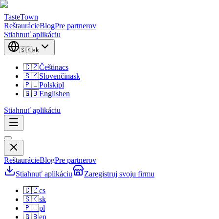
TasteTown
Reštaurácie
Blog
Pre partnerov
Stiahnuť aplikáciu
🇸🇰
sk
🇨🇿
Čeština
cs
🇸🇰
Slovenčina
sk
🇵🇱
Polski
pl
🇬🇧
English
en
Stiahnuť aplikáciu
Reštaurácie
Blog
Pre partnerov
Stiahnuť aplikáciu
Zaregistruj svoju firmu
🇨🇿
cs
🇸🇰
sk
🇵🇱
pl
🇬🇧
en