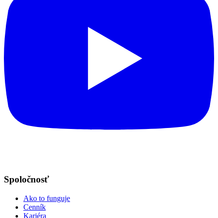
Spoločnosť
Ako to funguje
Cenník
Kariéra