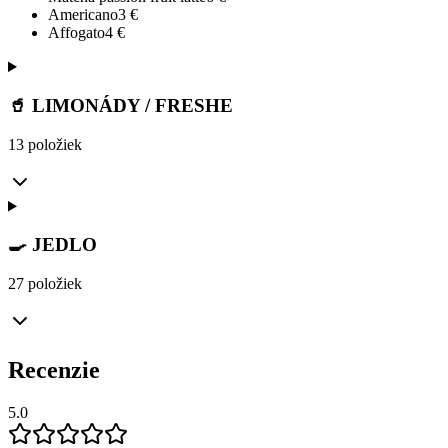
Americano
3
€
Affogato
4
€
🥤 LIMONÁDY / FRESHE
13 položiek
🍳 JEDLO
27 položiek
Recenzie
5.0