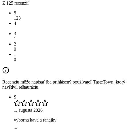
Z 125 recenzií
5
123
4
1
3
1
2
0
1
0
Recenziu môže napísať iba prihlásený používateľ TasteTown, ktorý
navštívil reštauráciu.
S
1. augusta 2026
vyborna kava a ranajky