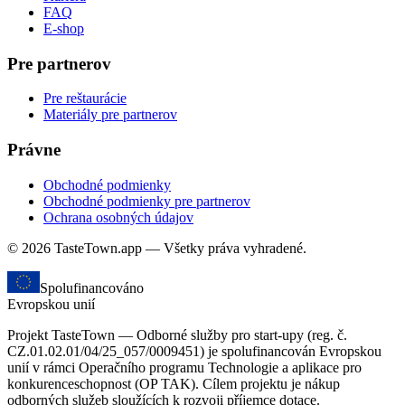
FAQ
E-shop
Pre partnerov
Pre reštaurácie
Materiály pre partnerov
Právne
Obchodné podmienky
Obchodné podmienky pre partnerov
Ochrana osobných údajov
© 2026 TasteTown.app — Všetky práva vyhradené.
Spolufinancováno
Evropskou unií
Projekt TasteTown — Odborné služby pro start-upy (reg. č.
CZ.01.02.01/04/25_057/0009451) je spolufinancován Evropskou
unií v rámci Operačního programu Technologie a aplikace pro
konkurenceschopnost (OP TAK). Cílem projektu je nákup
odborných služeb sloužících k rozvoji příjemce dotace.