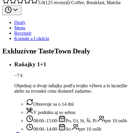
5.0
(
125
recenzií
)
·
Coffee, Breakfast, Matcha
Dealy
Menu
Recenzie
Kontakt a Lokácia
Exkluzívne TasteTown Dealy
Raňajky 1+1
−
7
€
Objednaj si dvoje raňajky podľa tvojho výberu a to lacnejšie
alebo za rovnakú cenu dostaneš zadarmo.
Obnovuje sa o 14 dní
V podniku aj so sebou
08:00–15:00
·
Po, Ut, St, Št, Pi
·
pre 10 osôb
08:00–14:00
·
So
·
pre 10 osôb