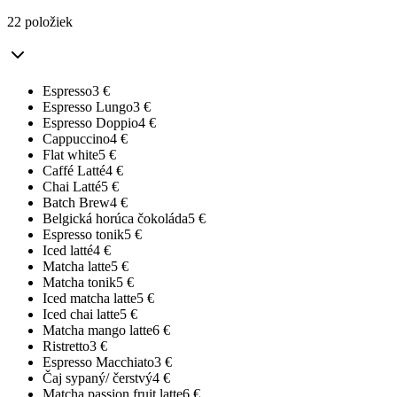
22 položiek
Espresso
3
€
Espresso Lungo
3
€
Espresso Doppio
4
€
Cappuccino
4
€
Flat white
5
€
Caffé Latté
4
€
Chai Latté
5
€
Batch Brew
4
€
Belgická horúca čokoláda
5
€
Espresso tonik
5
€
Iced latté
4
€
Matcha latte
5
€
Matcha tonik
5
€
Iced matcha latte
5
€
Iced chai latte
5
€
Matcha mango latte
6
€
Ristretto
3
€
Espresso Macchiato
3
€
Čaj sypaný/ čerstvý
4
€
Matcha passion fruit latte
6
€