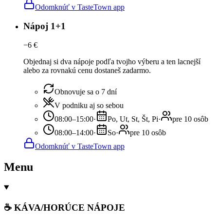
Odomknúť v TasteTown app
Nápoj 1+1
−
6
€
Objednaj si dva nápoje podľa tvojho výberu a ten lacnejší
alebo za rovnakú cenu dostaneš zadarmo.
Obnovuje sa o 7 dní
V podniku aj so sebou
08:00–15:00
·
Po, Ut, St, Št, Pi
·
pre 10 osôb
08:00–14:00
·
So
·
pre 10 osôb
Odomknúť v TasteTown app
Menu
☕ KÁVA/HORÚCE NÁPOJE