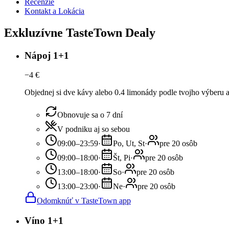
Recenzie
Kontakt a Lokácia
Exkluzívne TasteTown Dealy
Nápoj 1+1
−
4
€
Objednej si dve kávy alebo 0.4 limonády podle tvojho výberu a
Obnovuje sa o 7 dní
V podniku aj so sebou
09:00–23:59
·
Po, Ut, St
·
pre 20 osôb
09:00–18:00
·
Št, Pi
·
pre 20 osôb
13:00–18:00
·
So
·
pre 20 osôb
13:00–23:00
·
Ne
·
pre 20 osôb
Odomknúť v TasteTown app
Víno 1+1