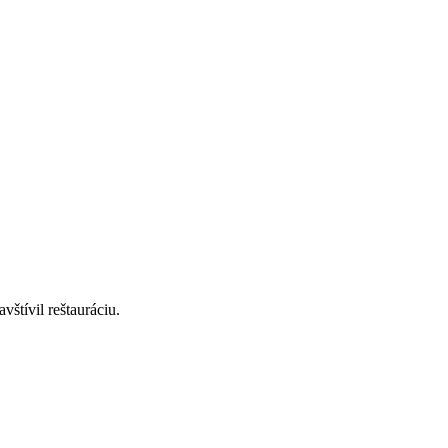
štívil reštauráciu.