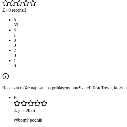
Z 40 recenzií
5
39
4
1
3
0
2
0
1
0
Recenziu môže napísať iba prihlásený používateľ TasteTown, ktorý nav
B
4. júla 2026
výborný podnik