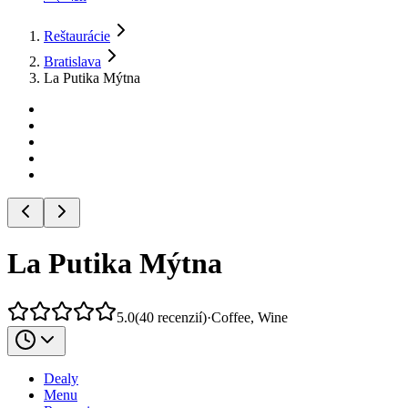
Reštaurácie
Bratislava
La Putika Mýtna
La Putika Mýtna
5.0
(
40
recenzií
)
·
Coffee, Wine
Dealy
Menu