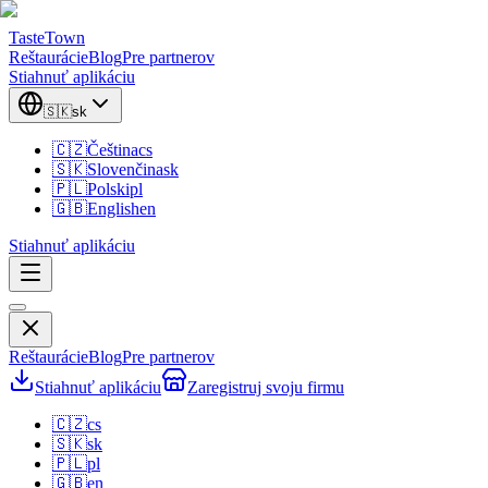
TasteTown
Reštaurácie
Blog
Pre partnerov
Stiahnuť aplikáciu
🇸🇰
sk
🇨🇿
Čeština
cs
🇸🇰
Slovenčina
sk
🇵🇱
Polski
pl
🇬🇧
English
en
Stiahnuť aplikáciu
Reštaurácie
Blog
Pre partnerov
Stiahnuť aplikáciu
Zaregistruj svoju firmu
🇨🇿
cs
🇸🇰
sk
🇵🇱
pl
🇬🇧
en