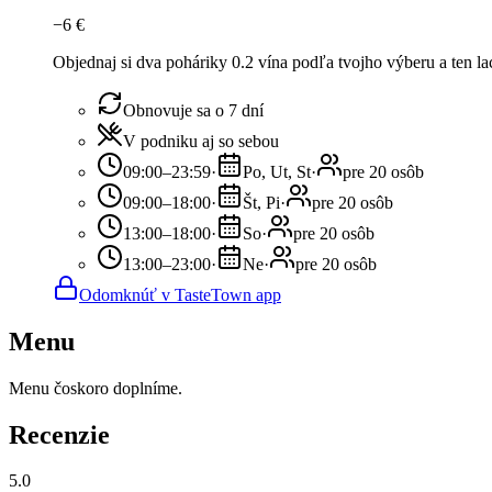
−
6
€
Objednaj si dva poháriky 0.2 vína podľa tvojho výberu a ten l
Obnovuje sa o 7 dní
V podniku aj so sebou
09:00–23:59
·
Po, Ut, St
·
pre 20 osôb
09:00–18:00
·
Št, Pi
·
pre 20 osôb
13:00–18:00
·
So
·
pre 20 osôb
13:00–23:00
·
Ne
·
pre 20 osôb
Odomknúť v TasteTown app
Menu
Menu čoskoro doplníme.
Recenzie
5.0