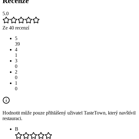
Recenze
5.0
Ze 40 recenzí
5
39
4
1
3
0
2
0
1
0
Hodnotit může pouze přihlášený uživatel TasteTown, který navštívil
restauraci.
B