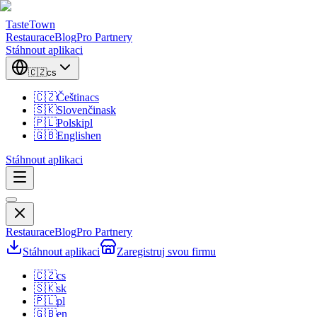
TasteTown
Restaurace
Blog
Pro Partnery
Stáhnout aplikaci
🇨🇿
cs
🇨🇿
Čeština
cs
🇸🇰
Slovenčina
sk
🇵🇱
Polski
pl
🇬🇧
English
en
Stáhnout aplikaci
Restaurace
Blog
Pro Partnery
Stáhnout aplikaci
Zaregistruj svou firmu
🇨🇿
cs
🇸🇰
sk
🇵🇱
pl
🇬🇧
en