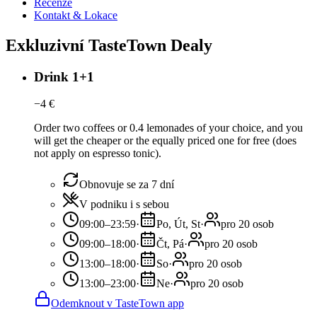
Recenze
Kontakt & Lokace
Exkluzivní TasteTown Dealy
Drink 1+1
−
4
€
Order two coffees or 0.4 lemonades of your choice, and you
will get the cheaper or the equally priced one for free (does
not apply on espresso tonic).
Obnovuje se za 7 dní
V podniku i s sebou
09:00–23:59
·
Po, Út, St
·
pro 20 osob
09:00–18:00
·
Čt, Pá
·
pro 20 osob
13:00–18:00
·
So
·
pro 20 osob
13:00–23:00
·
Ne
·
pro 20 osob
Odemknout v TasteTown app