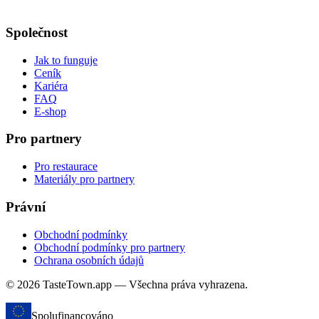
Společnost
Jak to funguje
Ceník
Kariéra
FAQ
E-shop
Pro partnery
Pro restaurace
Materiály pro partnery
Právní
Obchodní podmínky
Obchodní podmínky pro partnery
Ochrana osobních údajů
© 2026 TasteTown.app — Všechna práva vyhrazena.
Spolufinancováno