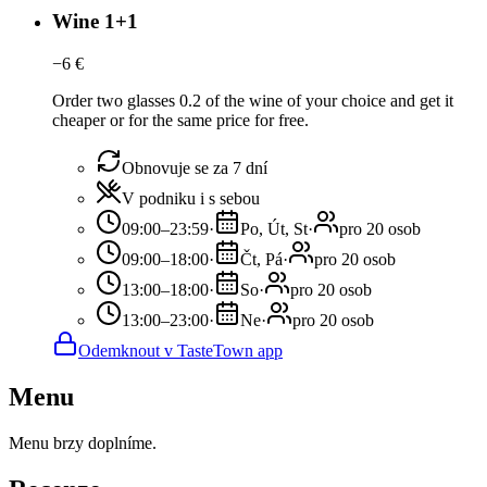
Wine 1+1
−
6
€
Order two glasses 0.2 of the wine of your choice and get it
cheaper or for the same price for free.
Obnovuje se za 7 dní
V podniku i s sebou
09:00–23:59
·
Po, Út, St
·
pro 20 osob
09:00–18:00
·
Čt, Pá
·
pro 20 osob
13:00–18:00
·
So
·
pro 20 osob
13:00–23:00
·
Ne
·
pro 20 osob
Odemknout v TasteTown app
Menu
Menu brzy doplníme.