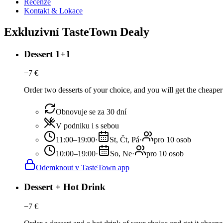
Recenze
Kontakt & Lokace
Exkluzivní TasteTown Dealy
Dessert 1+1
−
7
€
Order two desserts of your choice, and you will get the cheaper 
Obnovuje se za 30 dní
V podniku i s sebou
11:00–19:00
·
St, Čt, Pá
·
pro 10 osob
10:00–19:00
·
So, Ne
·
pro 10 osob
Odemknout v TasteTown app
Dessert + Hot Drink
−
7
€