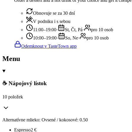
Order a dessert and a hot drink of your choice and get it cheaper
Obnovuje se za 30 dní
V podniku i s sebou
11:00–19:00
·
St, Čt, Pá
·
pro 10 osob
10:00–19:00
·
So, Ne
·
pro 10 osob
Odemknout v TasteTown app
Menu
☕ Nápojový lístok
10 položek
Alternatívne mlieko: Ovsené / kokosové: 0.50
Espresso
2
€