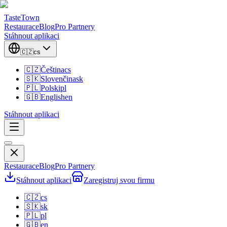
TasteTown
Restaurace
Blog
Pro Partnery
Stáhnout aplikaci
🇨🇿
cs
🇨🇿
Čeština
cs
🇸🇰
Slovenčina
sk
🇵🇱
Polski
pl
🇬🇧
English
en
Stáhnout aplikaci
Restaurace
Blog
Pro Partnery
Stáhnout aplikaci
Zaregistruj svou firmu
🇨🇿
cs
🇸🇰
sk
🇵🇱
pl
🇬🇧
en