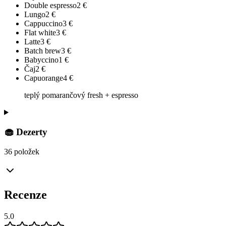
Double espresso
2
€
Lungo
2
€
Cappuccino
3
€
Flat white
3
€
Latte
3
€
Batch brew
3
€
Babyccino
1
€
Čaj
2
€
Capuorange
4
€
teplý pomarančový fresh + espresso
🧁 Dezerty
36 položek
Recenze
5.0