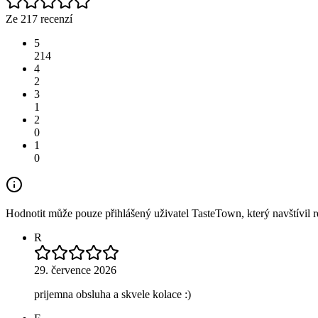
Ze 217 recenzí
5
214
4
2
3
1
2
0
1
0
Hodnotit může pouze přihlášený uživatel TasteTown, který navštívil re
R
29. července 2026
prijemna obsluha a skvele kolace :)