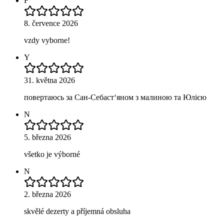
F
8. července 2026
vzdy vyborne!
Y
31. května 2026
повертаюсь за Сан-Себаст‘яном з малиною та Юлією
N
5. března 2026
všetko je výborné
N
2. března 2026
skvělé dezerty a příjemná obsluha