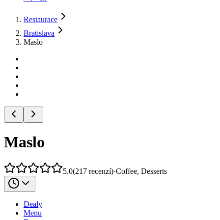
Restaurace
Bratislava
Maslo
Maslo
5.0
(
217
recenzí
)
·
Coffee, Desserts
Dealy
Menu