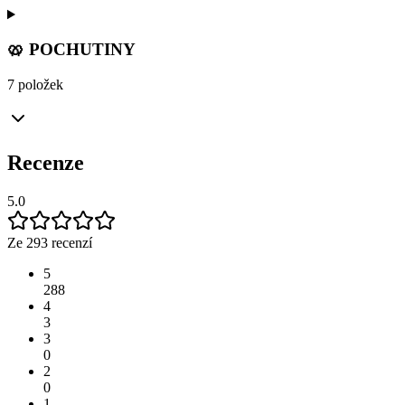
🥨 POCHUTINY
7 položek
Recenze
5.0
Ze 293 recenzí
5
288
4
3
3
0
2
0
1