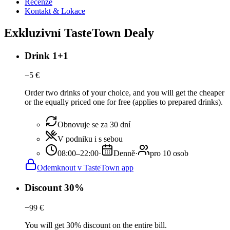
Recenze
Kontakt & Lokace
Exkluzivní TasteTown Dealy
Drink 1+1
−
5
€
Order two drinks of your choice, and you will get the cheaper
or the equally priced one for free (applies to prepared drinks).
Obnovuje se za 30 dní
V podniku i s sebou
08:00–22:00
·
Denně
·
pro 10 osob
Odemknout v TasteTown app
Discount 30%
−
99
€
You will get 30% discount on the entire bill.