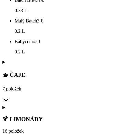
Batch Brew
4
€
0.33 L
Malý Batch
3
€
0.2 L
Babyccino
2
€
0.2 L
🫖 ČAJE
7 položek
🍹 LIMONÁDY
16 položek