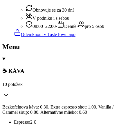
Obnovuje se za 30 dní
V podniku i s sebou
08:00–22:00
·
Denně
·
pro 5 osob
Odemknout v TasteTown app
Menu
☕ KÁVA
10 položek
Bezkofeínová káva: 0.30, Extra espresso shot: 1.00, Vanilla /
Caramel sirup: 0.80, Alternatívne mlieko: 0.60
Espresso
2
€