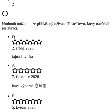
2
Hodnotit může pouze přihlášený uživatel TasteTown, který navštívil
restauraci.
Q
2. srpna 2026
fajna kavicka
A
7. července 2026
káva výborná 👌🫶🏼
E
5. května 2026