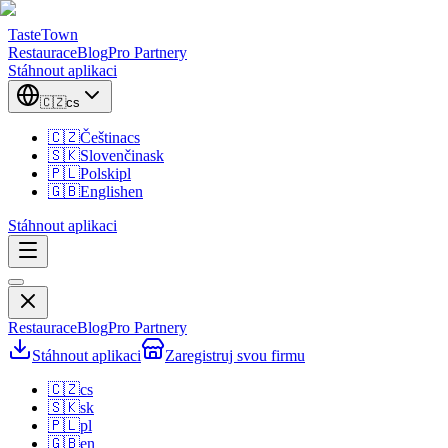
TasteTown
Restaurace
Blog
Pro Partnery
Stáhnout aplikaci
🇨🇿
cs
🇨🇿
Čeština
cs
🇸🇰
Slovenčina
sk
🇵🇱
Polski
pl
🇬🇧
English
en
Stáhnout aplikaci
Restaurace
Blog
Pro Partnery
Stáhnout aplikaci
Zaregistruj svou firmu
🇨🇿
cs
🇸🇰
sk
🇵🇱
pl
🇬🇧
en