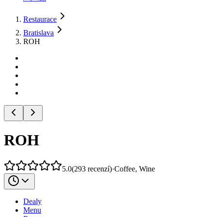
Restaurace
Bratislava
ROH
ROH
5.0
(
293
recenzí
)
·
Coffee, Wine
Dealy
Menu