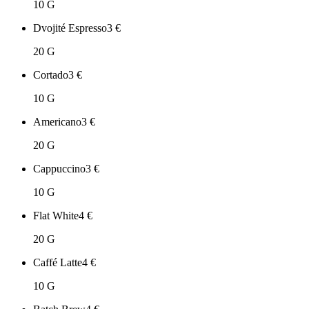
10 G
Dvojité Espresso
3
€
20 G
Cortado
3
€
10 G
Americano
3
€
20 G
Cappuccino
3
€
10 G
Flat White
4
€
20 G
Caffé Latte
4
€
10 G