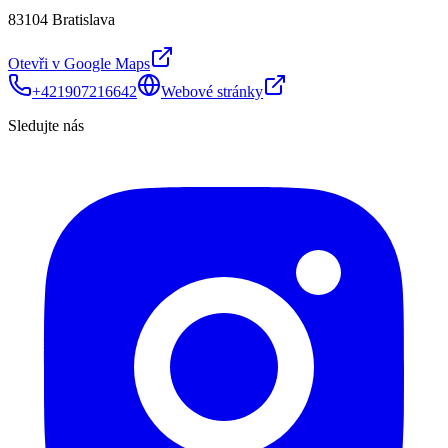
83104 Bratislava
Otevři v Google Maps
+421907216642
Webové stránky
Sledujte nás