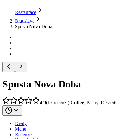
Restaurace
Bratislava
Spusta Nova Doba
Spusta Nova Doba
4.9
(
17
recenzí
)
·
Coffee, Pastry, Desserts
Dealy
Menu
Recenze