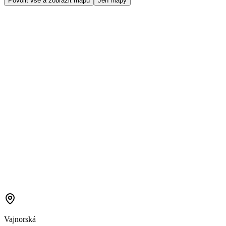
Povolit vše a zobrazit mapu
Jen mapy
Vajnorská