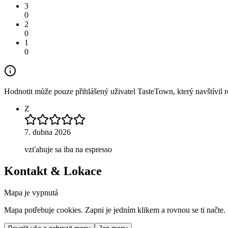
3
0
2
0
1
0
Hodnotit může pouze přihlášený uživatel TasteTown, který navštívil re
Z
7. dubna 2026
vzťahuje sa iba na espresso
Kontakt & Lokace
Mapa je vypnutá
Mapa potřebuje cookies. Zapni je jedním klikem a rovnou se ti načte.