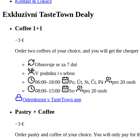
Kontakt & Lokace
Exkluzivní TasteTown Dealy
Coffee 1+1
−
3
€
Order two coffees of your choice, and you will get the cheaper o
Obnovuje se za 7 dní
V podniku i s sebou
06:00–18:00
·
Po, Út, St, Čt, Pá
·
pro 20 osob
08:00–15:00
·
So
·
pro 20 osob
Odemknout v TasteTown app
Pastry + Coffee
−
3
€
Order pastry and coffee of your choice. You will only pay for the