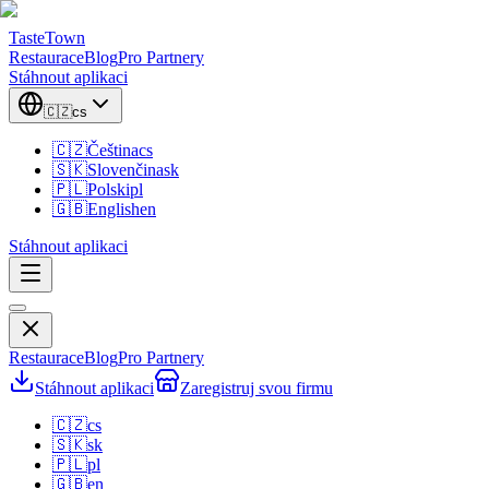
TasteTown
Restaurace
Blog
Pro Partnery
Stáhnout aplikaci
🇨🇿
cs
🇨🇿
Čeština
cs
🇸🇰
Slovenčina
sk
🇵🇱
Polski
pl
🇬🇧
English
en
Stáhnout aplikaci
Restaurace
Blog
Pro Partnery
Stáhnout aplikaci
Zaregistruj svou firmu
🇨🇿
cs
🇸🇰
sk
🇵🇱
pl
🇬🇧
en