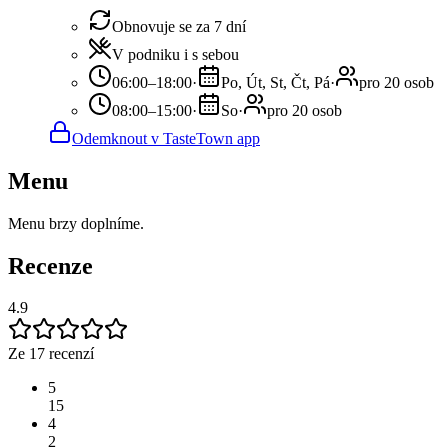
Obnovuje se za 7 dní
V podniku i s sebou
06:00–18:00
·
Po, Út, St, Čt, Pá
·
pro 20 osob
08:00–15:00
·
So
·
pro 20 osob
Odemknout v TasteTown app
Menu
Menu brzy doplníme.
Recenze
4.9
Ze 17 recenzí
5
15
4
2