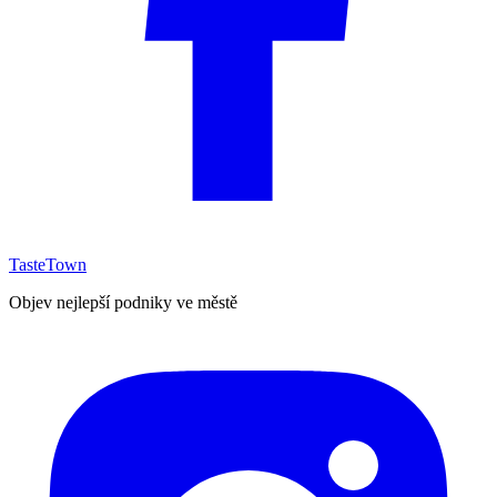
TasteTown
Objev nejlepší podniky ve městě