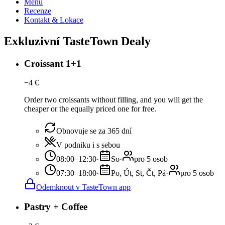
Menu
Recenze
Kontakt & Lokace
Exkluzivní TasteTown Dealy
Croissant 1+1
−
4
€
Order two croissants without filling, and you will get the
cheaper or the equally priced one for free.
Obnovuje se za 365 dní
V podniku i s sebou
08:00–12:30
·
So
·
pro 5 osob
07:30–18:00
·
Po, Út, St, Čt, Pá
·
pro 5 osob
Odemknout v TasteTown app
Pastry + Coffee