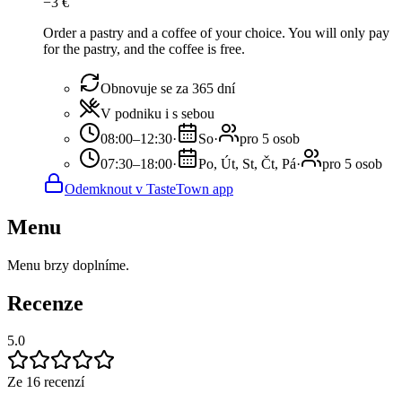
−
3
€
Order a pastry and a coffee of your choice. You will only pay
for the pastry, and the coffee is free.
Obnovuje se za 365 dní
V podniku i s sebou
08:00–12:30
·
So
·
pro 5 osob
07:30–18:00
·
Po, Út, St, Čt, Pá
·
pro 5 osob
Odemknout v TasteTown app
Menu
Menu brzy doplníme.
Recenze
5.0
Ze 16 recenzí