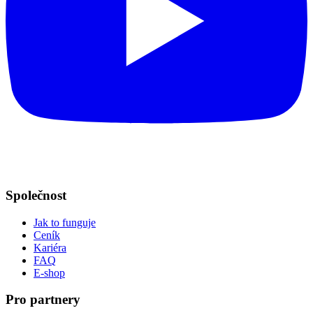
Společnost
Jak to funguje
Ceník
Kariéra
FAQ
E-shop
Pro partnery