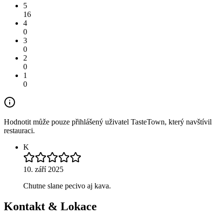
5
16
4
0
3
0
2
0
1
0
Hodnotit může pouze přihlášený uživatel TasteTown, který navštívil
restauraci.
K
10. září 2025
Chutne slane pecivo aj kava.
Kontakt & Lokace