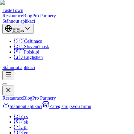
TasteTown
Restaurace
Blog
Pro Partnery
Stáhnout aplikaci
🇨🇿
cs
🇨🇿
Čeština
cs
🇸🇰
Slovenčina
sk
🇵🇱
Polski
pl
🇬🇧
English
en
Stáhnout aplikaci
Restaurace
Blog
Pro Partnery
Stáhnout aplikaci
Zaregistruj svou firmu
🇨🇿
cs
🇸🇰
sk
🇵🇱
pl
🇬🇧
en