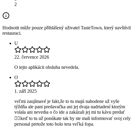
2
Hodnotit může pouze přihlášený uživatel TasteTown, který navštívil
restauraci.
U
22. července 2026
O tejto aplikácii obsluha nevedela.
O
1. září 2025
veľmi zaujímavé je fakt,že to tu majú nahodene už vyše
týždňa ale pani predavačka ani jej dvaja nadriadení ktorým
volala ani nevedia o čo ide a zakázali jej mi tu kávu predať
👎🏻keď to tu už ponúkate tak by ste mali informovať svoj cely
personal pretože toto bolo tera veľká fopa.