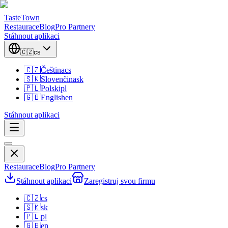
TasteTown
Restaurace
Blog
Pro Partnery
Stáhnout aplikaci
🇨🇿
cs
🇨🇿
Čeština
cs
🇸🇰
Slovenčina
sk
🇵🇱
Polski
pl
🇬🇧
English
en
Stáhnout aplikaci
Restaurace
Blog
Pro Partnery
Stáhnout aplikaci
Zaregistruj svou firmu
🇨🇿
cs
🇸🇰
sk
🇵🇱
pl
🇬🇧
en