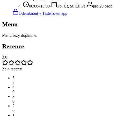
06:00–18:00
·
Po, Út, St, Čt, Pá
·
pro 20 osob
Odemknout v TasteTown app
Menu
Menu brzy doplníme.
Recenze
3.0
Ze 4 recenzí
5
2
4
0
3
0
2
0
1