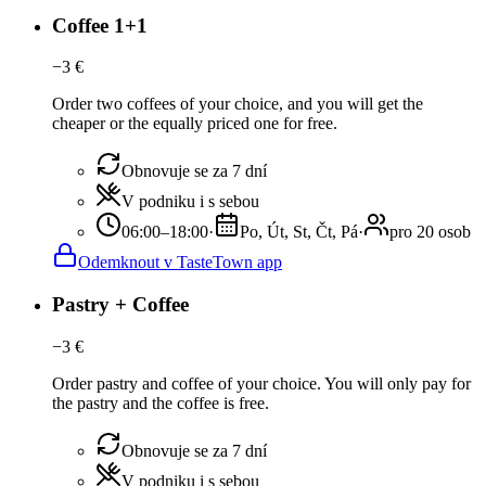
Coffee 1+1
−
3
€
Order two coffees of your choice, and you will get the
cheaper or the equally priced one for free.
Obnovuje se za 7 dní
V podniku i s sebou
06:00–18:00
·
Po, Út, St, Čt, Pá
·
pro 20 osob
Odemknout v TasteTown app
Pastry + Coffee
−
3
€
Order pastry and coffee of your choice. You will only pay for
the pastry and the coffee is free.
Obnovuje se za 7 dní
V podniku i s sebou