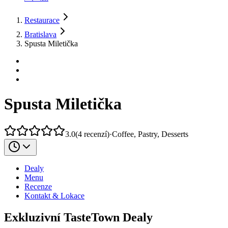
Restaurace
Bratislava
Spusta Miletička
Spusta Miletička
3.0
(
4
recenzí
)
·
Coffee, Pastry, Desserts
Dealy
Menu
Recenze
Kontakt & Lokace
Exkluzivní TasteTown Dealy