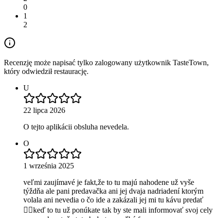
0
1
2
Recenzję może napisać tylko zalogowany użytkownik TasteTown,
który odwiedził restaurację.
U
22 lipca 2026
O tejto aplikácii obsluha nevedela.
O
1 września 2025
veľmi zaujímavé je fakt,že to tu majú nahodene už vyše
týždňa ale pani predavačka ani jej dvaja nadriadení ktorým
volala ani nevedia o čo ide a zakázali jej mi tu kávu predať
👎🏻keď to tu už ponúkate tak by ste mali informovať svoj cely