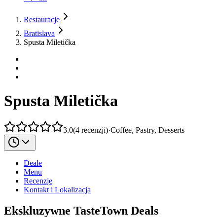
Restauracje
Bratislava
Spusta Miletička
Spusta Miletička
3.0
(
4
recenzji
)
·
Coffee, Pastry, Desserts
Deale
Menu
Recenzje
Kontakt i Lokalizacja
Ekskluzywne TasteTown Deals