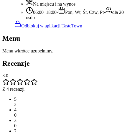
Na miejscu i na wynos
06:00–18:00
·
Pon, Wt, Śr, Czw, Pt
·
dla 20
osób
Odblokuj w aplikacji TasteTown
Menu
Menu wkrótce uzupełnimy.
Recenzje
3.0
Z 4 recenzji
5
2
4
0
3
0
2