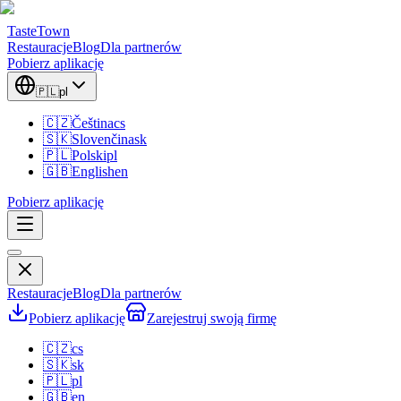
TasteTown
Restauracje
Blog
Dla partnerów
Pobierz aplikację
🇵🇱
pl
🇨🇿
Čeština
cs
🇸🇰
Slovenčina
sk
🇵🇱
Polski
pl
🇬🇧
English
en
Pobierz aplikację
Restauracje
Blog
Dla partnerów
Pobierz aplikację
Zarejestruj swoją firmę
🇨🇿
cs
🇸🇰
sk
🇵🇱
pl
🇬🇧
en