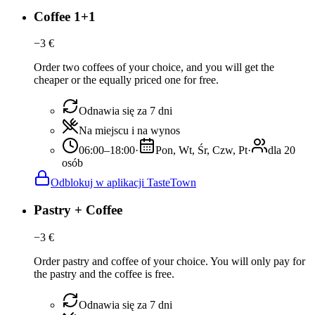
Coffee 1+1
−
3
€
Order two coffees of your choice, and you will get the
cheaper or the equally priced one for free.
Odnawia się za 7 dni
Na miejscu i na wynos
06:00–18:00
·
Pon, Wt, Śr, Czw, Pt
·
dla 20
osób
Odblokuj w aplikacji TasteTown
Pastry + Coffee
−
3
€
Order pastry and coffee of your choice. You will only pay for
the pastry and the coffee is free.
Odnawia się za 7 dni