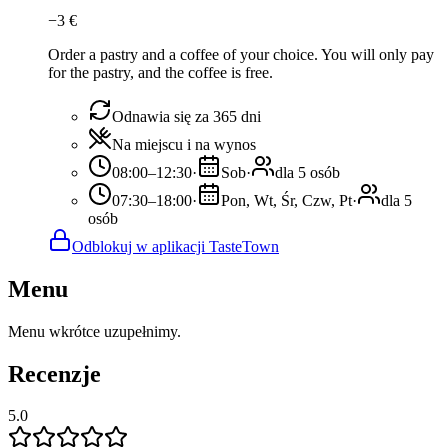
−
3
€
Order a pastry and a coffee of your choice. You will only pay
for the pastry, and the coffee is free.
Odnawia się za 365 dni
Na miejscu i na wynos
08:00–12:30
·
Sob
·
dla 5 osób
07:30–18:00
·
Pon, Wt, Śr, Czw, Pt
·
dla 5
osób
Odblokuj w aplikacji TasteTown
Menu
Menu wkrótce uzupełnimy.
Recenzje
5.0