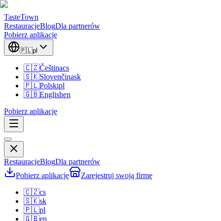
TasteTown
Restauracje
Blog
Dla partnerów
Pobierz aplikację
🇵🇱
pl
🇨🇿
Čeština
cs
🇸🇰
Slovenčina
sk
🇵🇱
Polski
pl
🇬🇧
English
en
Pobierz aplikację
Restauracje
Blog
Dla partnerów
Pobierz aplikację
Zarejestruj swoją firmę
🇨🇿
cs
🇸🇰
sk
🇵🇱
pl
🇬🇧
en