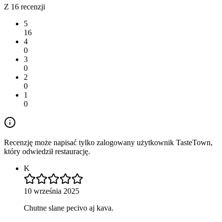
Z 16 recenzji
5
16
4
0
3
0
2
0
1
0
Recenzję może napisać tylko zalogowany użytkownik TasteTown,
który odwiedził restaurację.
K
10 września 2025
Chutne slane pecivo aj kava.