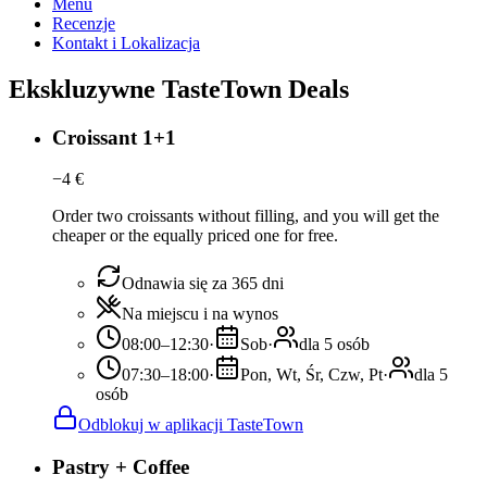
Menu
Recenzje
Kontakt i Lokalizacja
Ekskluzywne TasteTown Deals
Croissant 1+1
−
4
€
Order two croissants without filling, and you will get the
cheaper or the equally priced one for free.
Odnawia się za 365 dni
Na miejscu i na wynos
08:00–12:30
·
Sob
·
dla 5 osób
07:30–18:00
·
Pon, Wt, Śr, Czw, Pt
·
dla 5
osób
Odblokuj w aplikacji TasteTown
Pastry + Coffee