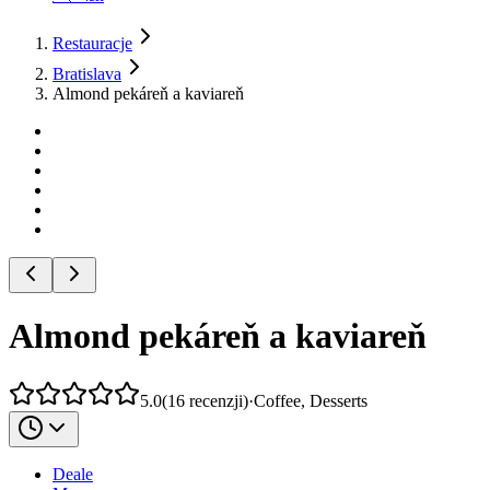
Restauracje
Bratislava
Almond pekáreň a kaviareň
Almond pekáreň a kaviareň
5.0
(
16
recenzji
)
·
Coffee, Desserts
Deale