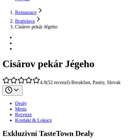
Restaurace
Bratislava
Cisárov pekár Jégeho
Cisárov pekár Jégeho
4.9
(
52
recenzí
)
·
Breakfast, Pastry, Slovak
Dealy
Menu
Recenze
Kontakt & Lokace
Exkluzivní TasteTown Dealy