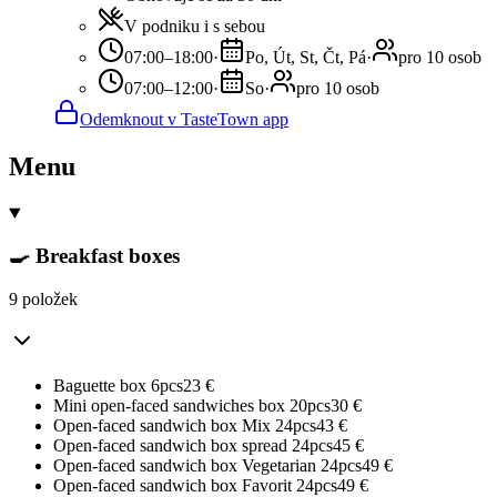
V podniku i s sebou
07:00–18:00
·
Po, Út, St, Čt, Pá
·
pro 10 osob
07:00–12:00
·
So
·
pro 10 osob
Odemknout v TasteTown app
Menu
🍳 Breakfast boxes
9 položek
Baguette box 6pcs
23
€
Mini open-faced sandwiches box 20pcs
30
€
Open-faced sandwich box Mix 24pcs
43
€
Open-faced sandwich box spread 24pcs
45
€
Open-faced sandwich box Vegetarian 24pcs
49
€
Open-faced sandwich box Favorit 24pcs
49
€