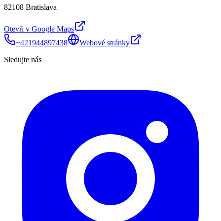
82108 Bratislava
Otevři v Google Maps
+421944897438
Webové stránky
Sledujte nás