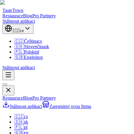
TasteTown
Restaurace
Blog
Pro Partnery
Stáhnout aplikaci
🇨🇿
cs
🇨🇿
Čeština
cs
🇸🇰
Slovenčina
sk
🇵🇱
Polski
pl
🇬🇧
English
en
Stáhnout aplikaci
Restaurace
Blog
Pro Partnery
Stáhnout aplikaci
Zaregistruj svou firmu
🇨🇿
cs
🇸🇰
sk
🇵🇱
pl
🇬🇧
en