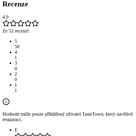
Recenze
4.9
Ze 52 recenzí
5
50
4
1
3
0
2
0
1
1
Hodnotit může pouze přihlášený uživatel TasteTown, který navštívil
restauraci.
E