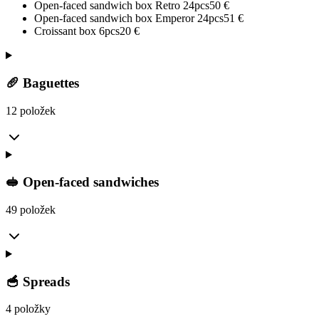
Open-faced sandwich box Retro 24pcs
50
€
Open-faced sandwich box Emperor 24pcs
51
€
Croissant box 6pcs
20
€
🥖 Baguettes
12 položek
🥪 Open-faced sandwiches
49 položek
🥣 Spreads
4 položky