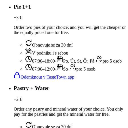
Pie 1+1
−
3
€
Order two pies of your choice, and you will get the cheaper or
the equally priced one for free.
Obnovuje se za 30 dní
V podniku i s sebou
07:00–18:00
·
Po, Út, St, Čt, Pá
·
pro 5 osob
07:00–12:00
·
So
·
pro 5 osob
Odemknout v TasteTown app
Pastry + Water
−
2
€
Order any pastry and mineral water of your choice. You only
pay for the pastries and get the mineral water for free.
Obnovuje se za 30 dní