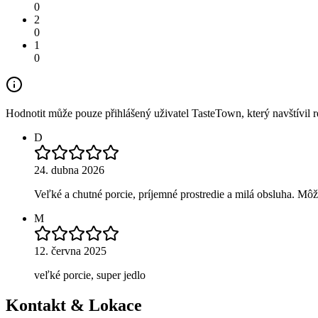
0
2
0
1
0
Hodnotit může pouze přihlášený uživatel TasteTown, který navštívil re
D
24. dubna 2026
Veľké a chutné porcie, príjemné prostredie a milá obsluha. Mô
M
12. června 2025
veľké porcie, super jedlo
Kontakt & Lokace