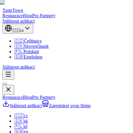
TasteTown
Restaurace
Blog
Pro Partnery
Stáhnout aplikaci
🇨🇿
cs
🇨🇿
Čeština
cs
🇸🇰
Slovenčina
sk
🇵🇱
Polski
pl
🇬🇧
English
en
Stáhnout aplikaci
Restaurace
Blog
Pro Partnery
Stáhnout aplikaci
Zaregistruj svou firmu
🇨🇿
cs
🇸🇰
sk
🇵🇱
pl
🇬🇧
en