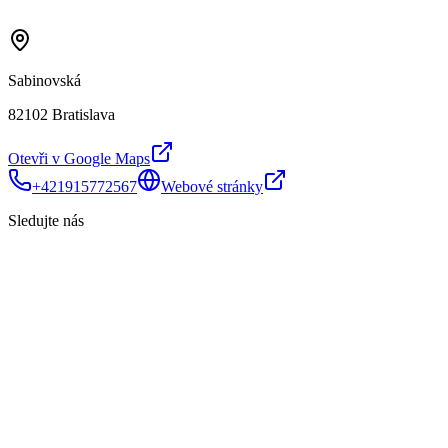
Sabinovská
82102 Bratislava
Otevři v Google Maps
+421915772567
Webové stránky
Sledujte nás