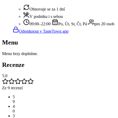
Obnovuje se za 1 dní
V podniku i s sebou
09:00–22:00
·
Po, Út, St, Čt, Pá
·
pro 20 osob
Odemknout v TasteTown app
Menu
Menu brzy doplníme.
Recenze
5.0
Ze 9 recenzí
5
9
4
0
3