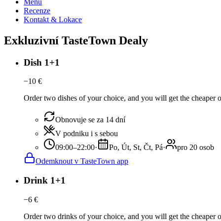
Menu
Recenze
Kontakt & Lokace
Exkluzivní TasteTown Dealy
Dish 1+1
−
10
€
Order two dishes of your choice, and you will get the cheaper or
Obnovuje se za 14 dní
V podniku i s sebou
09:00–22:00
·
Po, Út, St, Čt, Pá
·
pro 20 osob
Odemknout v TasteTown app
Drink 1+1
−
6
€
Order two drinks of your choice, and you will get the cheaper or