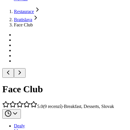
Restaurace
Bratislava
Face Club
Face Club
5.0
(
9
recenzí
)
·
Breakfast, Desserts, Slovak
Dealy