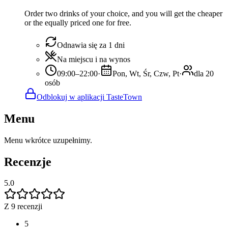
Order two drinks of your choice, and you will get the cheaper
or the equally priced one for free.
Odnawia się za 1 dni
Na miejscu i na wynos
09:00–22:00
·
Pon, Wt, Śr, Czw, Pt
·
dla 20
osób
Odblokuj w aplikacji TasteTown
Menu
Menu wkrótce uzupełnimy.
Recenzje
5.0
Z 9 recenzji
5