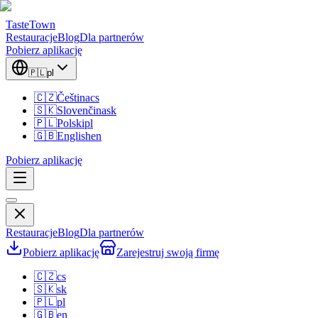
TasteTown
Restauracje
Blog
Dla partnerów
Pobierz aplikację
🇵🇱
pl
🇨🇿
Čeština
cs
🇸🇰
Slovenčina
sk
🇵🇱
Polski
pl
🇬🇧
English
en
Pobierz aplikację
Restauracje
Blog
Dla partnerów
Pobierz aplikację
Zarejestruj swoją firmę
🇨🇿
cs
🇸🇰
sk
🇵🇱
pl
🇬🇧
en