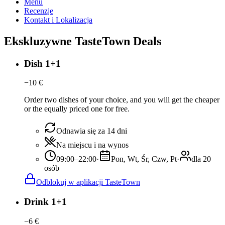
Menu
Recenzje
Kontakt i Lokalizacja
Ekskluzywne TasteTown Deals
Dish 1+1
−
10
€
Order two dishes of your choice, and you will get the cheaper
or the equally priced one for free.
Odnawia się za 14 dni
Na miejscu i na wynos
09:00–22:00
·
Pon, Wt, Śr, Czw, Pt
·
dla 20
osób
Odblokuj w aplikacji TasteTown
Drink 1+1
−
6
€