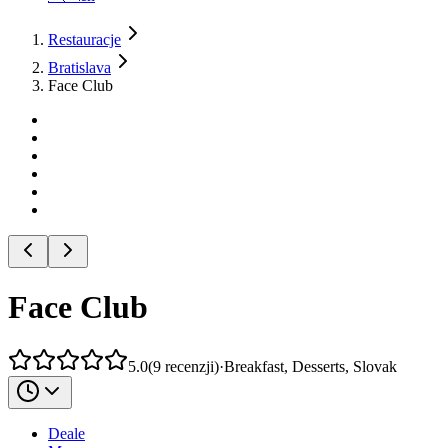
Restauracje
Bratislava
Face Club
Face Club
5.0
(
9
recenzji
)
·
Breakfast, Desserts, Slovak
Deale