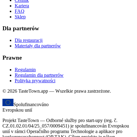
Cennik
Kariera
FAQ
Sklep
Dla partnerów
Dla restauracji
Materiały dla partnerów
Prawne
Regulamin
Regulamin dla partnerów
Polityka prywatności
© 2026 TasteTown.app — Wszelkie prawa zastrzeżone.
Spolufinancováno
Evropskou unií
Projekt TasteTown — Odborné služby pro start-upy (reg. č.
CZ.01.02.01/04/25_057/0009451) je spolufinancován Evropskou
unií v rámci Operačního programu Technologie a aplikace pro
konkurenceschopnost (OP TAK). Cílem projektu je nákup