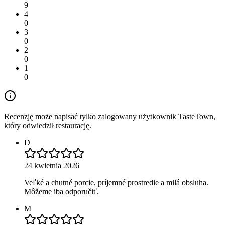
9
4
0
3
0
2
0
1
0
Recenzję może napisać tylko zalogowany użytkownik TasteTown,
który odwiedził restaurację.
D
24 kwietnia 2026
Veľké a chutné porcie, príjemné prostredie a milá obsluha.
Môžeme iba odporučiť.
M