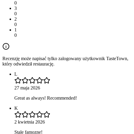
0
3
0
2
0
1
0
Recenzję może napisać tylko zalogowany użytkownik TasteTown,
który odwiedził restaurację.
L
27 maja 2026
Great as always! Recommended!
K
2 kwietnia 2026
Stale famozne!