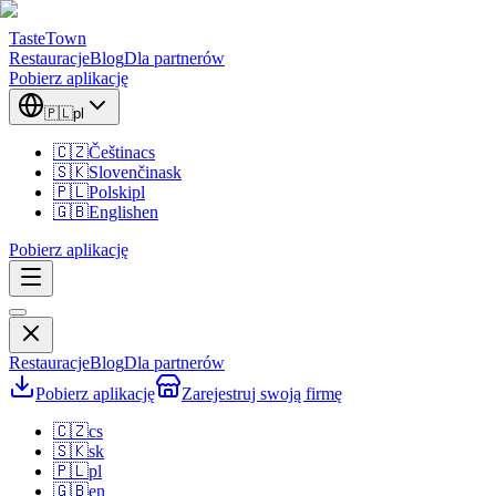
TasteTown
Restauracje
Blog
Dla partnerów
Pobierz aplikację
🇵🇱
pl
🇨🇿
Čeština
cs
🇸🇰
Slovenčina
sk
🇵🇱
Polski
pl
🇬🇧
English
en
Pobierz aplikację
Restauracje
Blog
Dla partnerów
Pobierz aplikację
Zarejestruj swoją firmę
🇨🇿
cs
🇸🇰
sk
🇵🇱
pl
🇬🇧
en