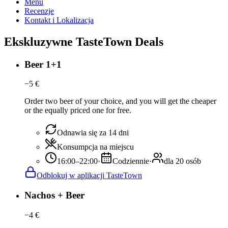
Menu
Recenzje
Kontakt i Lokalizacja
Ekskluzywne TasteTown Deals
Beer 1+1
−
5
€
Order two beer of your choice, and you will get the cheaper
or the equally priced one for free.
Odnawia się za 14 dni
Konsumpcja na miejscu
16:00–22:00
·
Codziennie
·
dla 20 osób
Odblokuj w aplikacji TasteTown
Nachos + Beer
−
4
€