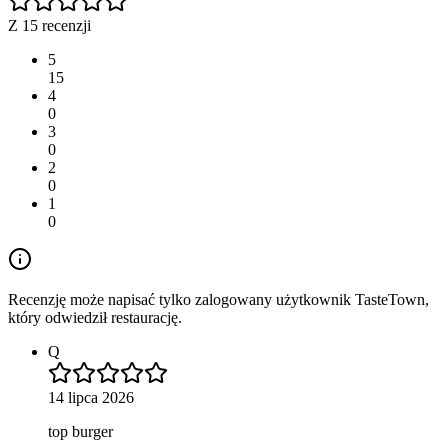
Z 15 recenzji
5
15
4
0
3
0
2
0
1
0
Recenzję może napisać tylko zalogowany użytkownik TasteTown,
który odwiedził restaurację.
Q
14 lipca 2026
top burger