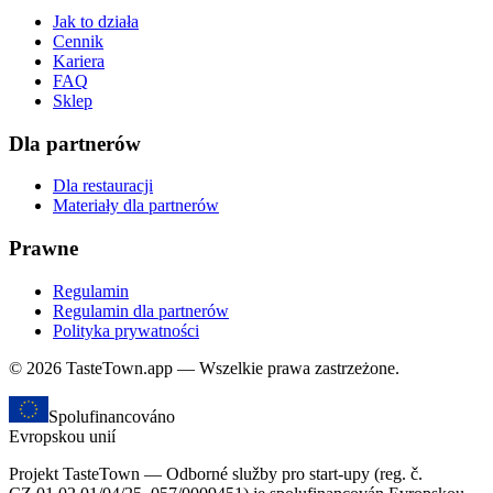
Jak to działa
Cennik
Kariera
FAQ
Sklep
Dla partnerów
Dla restauracji
Materiały dla partnerów
Prawne
Regulamin
Regulamin dla partnerów
Polityka prywatności
© 2026 TasteTown.app — Wszelkie prawa zastrzeżone.
Spolufinancováno
Evropskou unií
Projekt TasteTown — Odborné služby pro start-upy (reg. č.