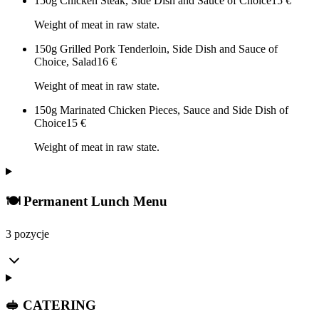
150g Chicken Steak, Side Dish and Sauce of Choice
15
€
Weight of meat in raw state.
150g Grilled Pork Tenderloin, Side Dish and Sauce of
Choice, Salad
16
€
Weight of meat in raw state.
150g Marinated Chicken Pieces, Sauce and Side Dish of
Choice
15
€
Weight of meat in raw state.
🍽️ Permanent Lunch Menu
3 pozycje
🥪 CATERING