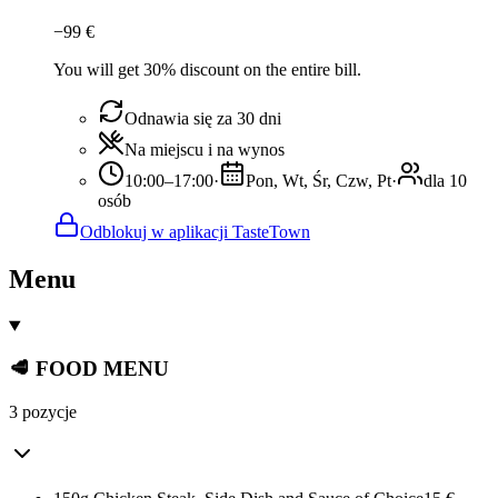
−
99
€
You will get 30% discount on the entire bill.
Odnawia się za 30 dni
Na miejscu i na wynos
10:00–17:00
·
Pon, Wt, Śr, Czw, Pt
·
dla 10
osób
Odblokuj w aplikacji TasteTown
Menu
🥩 FOOD MENU
3 pozycje