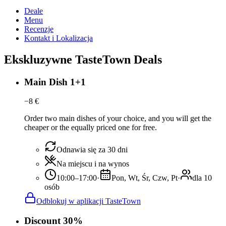
Deale
Menu
Recenzje
Kontakt i Lokalizacja
Ekskluzywne TasteTown Deals
Main Dish 1+1
−
8
€
Order two main dishes of your choice, and you will get the
cheaper or the equally priced one for free.
Odnawia się za 30 dni
Na miejscu i na wynos
10:00–17:00
·
Pon, Wt, Śr, Czw, Pt
·
dla 10
osób
Odblokuj w aplikacji TasteTown
Discount 30%