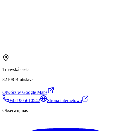
Trnavská cesta
82108 Bratislava
Otwórz w Google Maps
+421905610542
Strona internetowa
Obserwuj nas