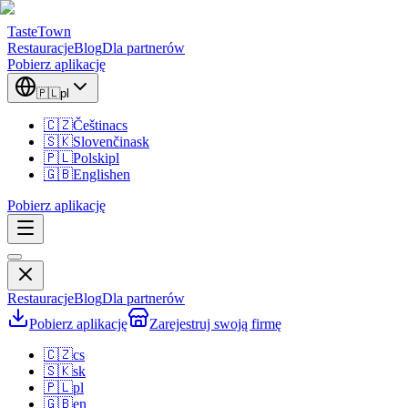
TasteTown
Restauracje
Blog
Dla partnerów
Pobierz aplikację
🇵🇱
pl
🇨🇿
Čeština
cs
🇸🇰
Slovenčina
sk
🇵🇱
Polski
pl
🇬🇧
English
en
Pobierz aplikację
Restauracje
Blog
Dla partnerów
Pobierz aplikację
Zarejestruj swoją firmę
🇨🇿
cs
🇸🇰
sk
🇵🇱
pl
🇬🇧
en