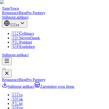
TasteTown
Restaurace
Blog
Pro Partnery
Stáhnout aplikaci
🇨🇿
cs
🇨🇿
Čeština
cs
🇸🇰
Slovenčina
sk
🇵🇱
Polski
pl
🇬🇧
English
en
Stáhnout aplikaci
Restaurace
Blog
Pro Partnery
Stáhnout aplikaci
Zaregistruj svou firmu
🇨🇿
cs
🇸🇰
sk
🇵🇱
pl
🇬🇧
en