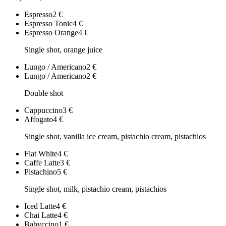
Espresso
2
€
Espresso Tonic
4
€
Espresso Orange
4
€
Single shot, orange juice
Lungo / Americano
2
€
Lungo / Americano
2
€
Double shot
Cappuccino
3
€
Affogato
4
€
Single shot, vanilla ice cream, pistachio cream, pistachios
Flat White
4
€
Caffe Latte
3
€
Pistachino
5
€
Single shot, milk, pistachio cream, pistachios
Iced Latte
4
€
Chai Latte
4
€
Babyccino
1
€