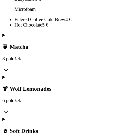
Microfoam
Filtered Coffee Cold Brew
4
€
Hot Chocolate
5
€
🍵 Matcha
8 položek
🍹 Wolf Lemonades
6 položek
🥤 Soft Drinks