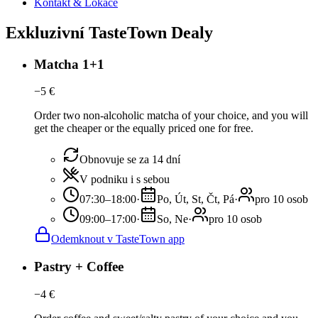
Kontakt & Lokace
Exkluzivní TasteTown Dealy
Matcha 1+1
−
5
€
Order two non-alcoholic matcha of your choice, and you will
get the cheaper or the equally priced one for free.
Obnovuje se za 14 dní
V podniku i s sebou
07:30–18:00
·
Po, Út, St, Čt, Pá
·
pro 10 osob
09:00–17:00
·
So, Ne
·
pro 10 osob
Odemknout v TasteTown app
Pastry + Coffee
−
4
€