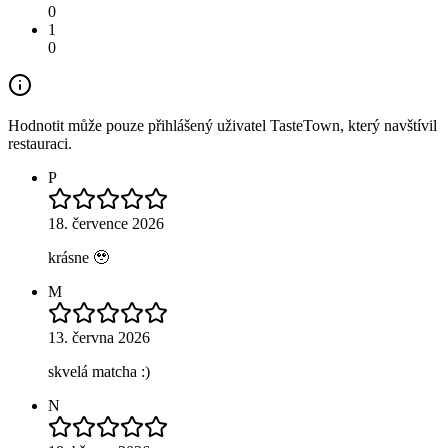
0
1
0
Hodnotit může pouze přihlášený uživatel TasteTown, který navštívil
restauraci.
P
18. července 2026
krásne 🥹
M
13. června 2026
skvelá matcha :)
N