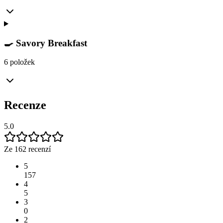
🍳 Savory Breakfast
6 položek
Recenze
5.0
Ze 162 recenzí
5
157
4
5
3
0
2