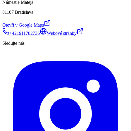
Námestie Mateja
81107 Bratislava
Otevři v Google Maps
+421911782736
Webové stránky
Sledujte nás