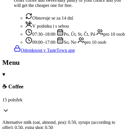
Order coffee and sweet/salty pastry of your choice and you
will get the cheaper one for free.
Obnovuje se za 14 dní
V podniku i s sebou
07:30–18:00
·
Po, Út, St, Čt, Pá
·
pro 10 osob
09:00–17:00
·
So, Ne
·
pro 10 osob
Odemknout v TasteTown app
Menu
☕ Coffee
15 položek
Alternative milk (oat, almond, pea): 0.50, syrups (according to
offer): 0.50, extra shot: 0.50