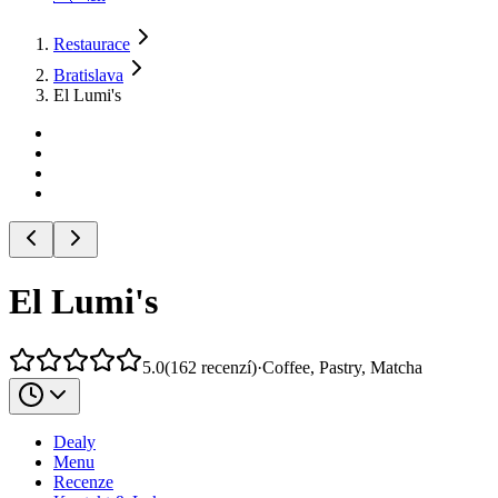
Restaurace
Bratislava
El Lumi's
El Lumi's
5.0
(
162
recenzí
)
·
Coffee, Pastry, Matcha
Dealy
Menu
Recenze