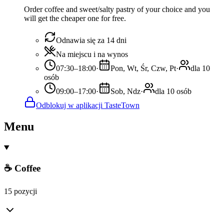
Order coffee and sweet/salty pastry of your choice and you
will get the cheaper one for free.
Odnawia się za 14 dni
Na miejscu i na wynos
07:30–18:00
·
Pon, Wt, Śr, Czw, Pt
·
dla 10
osób
09:00–17:00
·
Sob, Ndz
·
dla 10 osób
Odblokuj w aplikacji TasteTown
Menu
☕ Coffee
15 pozycji