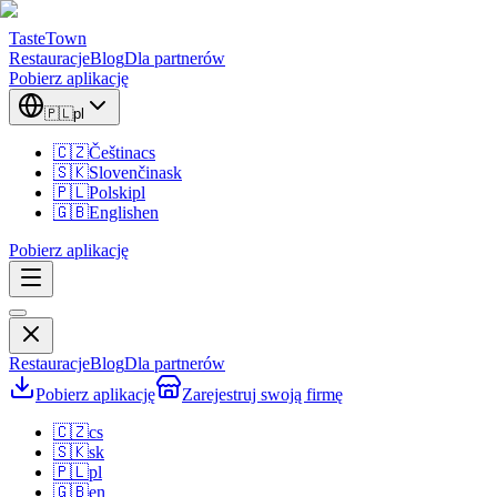
TasteTown
Restauracje
Blog
Dla partnerów
Pobierz aplikację
🇵🇱
pl
🇨🇿
Čeština
cs
🇸🇰
Slovenčina
sk
🇵🇱
Polski
pl
🇬🇧
English
en
Pobierz aplikację
Restauracje
Blog
Dla partnerów
Pobierz aplikację
Zarejestruj swoją firmę
🇨🇿
cs
🇸🇰
sk
🇵🇱
pl
🇬🇧
en