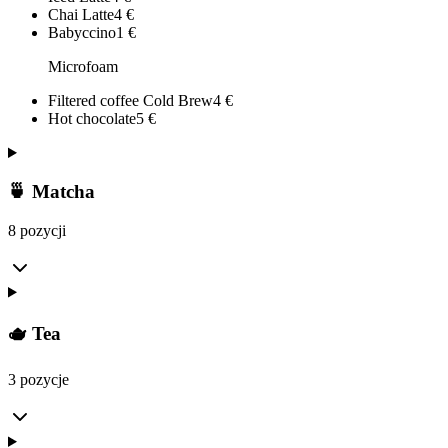
Chai Latte
4
€
Babyccino
1
€
Microfoam
Filtered coffee Cold Brew
4
€
Hot chocolate
5
€
🍵 Matcha
8 pozycji
🫖 Tea
3 pozycje