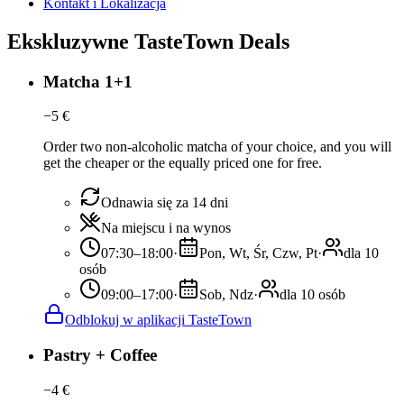
Kontakt i Lokalizacja
Ekskluzywne TasteTown Deals
Matcha 1+1
−
5
€
Order two non-alcoholic matcha of your choice, and you will
get the cheaper or the equally priced one for free.
Odnawia się za 14 dni
Na miejscu i na wynos
07:30–18:00
·
Pon, Wt, Śr, Czw, Pt
·
dla 10
osób
09:00–17:00
·
Sob, Ndz
·
dla 10 osób
Odblokuj w aplikacji TasteTown
Pastry + Coffee
−
4
€