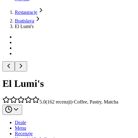
Restauracje
Bratislava
El Lumi's
El Lumi's
5.0
(
162
recenzji
)
·
Coffee, Pastry, Matcha
Deale
Menu
Recenzje