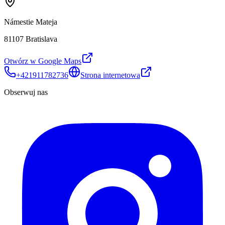
Námestie Mateja
81107 Bratislava
Otwórz w Google Maps
+421911782736
Strona internetowa
Obserwuj nas