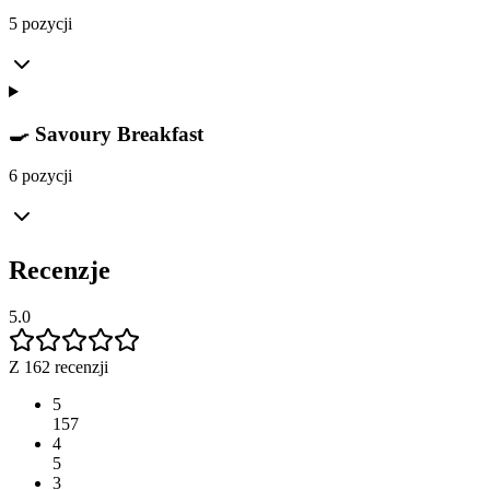
5 pozycji
🍳 Savoury Breakfast
6 pozycji
Recenzje
5.0
Z 162 recenzji
5
157
4
5
3