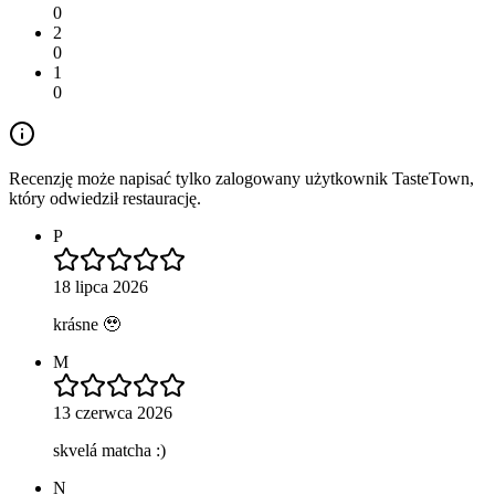
0
2
0
1
0
Recenzję może napisać tylko zalogowany użytkownik TasteTown,
który odwiedził restaurację.
P
18 lipca 2026
krásne 🥹
M
13 czerwca 2026
skvelá matcha :)
N