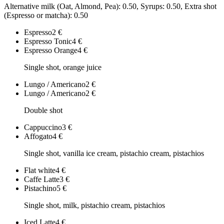
Alternative milk (Oat, Almond, Pea): 0.50, Syrups: 0.50, Extra shot
(Espresso or matcha): 0.50
Espresso
2
€
Espresso Tonic
4
€
Espresso Orange
4
€
Single shot, orange juice
Lungo / Americano
2
€
Lungo / Americano
2
€
Double shot
Cappuccino
3
€
Affogato
4
€
Single shot, vanilla ice cream, pistachio cream, pistachios
Flat white
4
€
Caffe Latte
3
€
Pistachino
5
€
Single shot, milk, pistachio cream, pistachios
Iced Latte
4
€