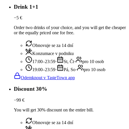
Drink 1+1
−
5
€
Order two drinks of your choice, and you will get the cheaper
or the equally priced one for free.
Obnovuje se za 14 dní
Konzumace v podniku
17:00–23:59
·
St, Čt
·
pro 10 osob
19:00–23:59
·
Pá, So
·
pro 10 osob
Odemknout v TasteTown app
Discount 30%
−
99
€
You will get 30% discount on the entire bill.
Obnovuje se za 14 dní