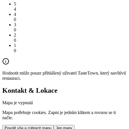
5
4
4
0
3
0
2
0
1
0
Hodnotit může pouze přihlášený uživatel TasteTown, který navštívil
restauraci.
Kontakt & Lokace
Mapa je vypnutá
Mapa potřebuje cookies. Zapni je jedním klikem a rovnou se ti
načte.
Povolit vše a zobrazit mapu
Jen mapy