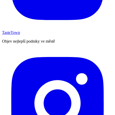
TasteTown
Objev nejlepší podniky ve městě