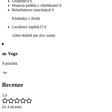
Utopenec
4
€
Husacia paštéta s chlebíkom
5
€
Belzebubove nunchaky
6
€
Klobásky v žemli
Luciferov lopárik
15
€
výber dobrôt pre dve osoby
🥗 Vege
9 položek
Recenze
5.0
Ze 4 recenzí