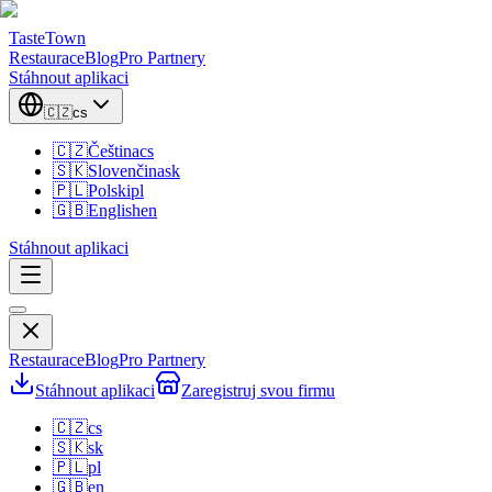
TasteTown
Restaurace
Blog
Pro Partnery
Stáhnout aplikaci
🇨🇿
cs
🇨🇿
Čeština
cs
🇸🇰
Slovenčina
sk
🇵🇱
Polski
pl
🇬🇧
English
en
Stáhnout aplikaci
Restaurace
Blog
Pro Partnery
Stáhnout aplikaci
Zaregistruj svou firmu
🇨🇿
cs
🇸🇰
sk
🇵🇱
pl
🇬🇧
en