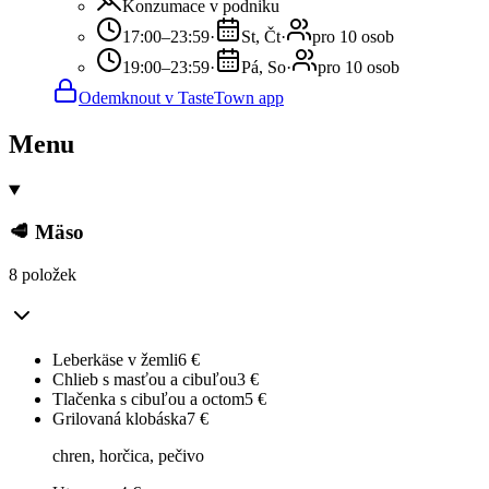
Konzumace v podniku
17:00–23:59
·
St, Čt
·
pro 10 osob
19:00–23:59
·
Pá, So
·
pro 10 osob
Odemknout v TasteTown app
Menu
🥩 Mäso
8 položek
Leberkäse v žemli
6
€
Chlieb s masťou a cibuľou
3
€
Tlačenka s cibuľou a octom
5
€
Grilovaná klobáska
7
€
chren, horčica, pečivo