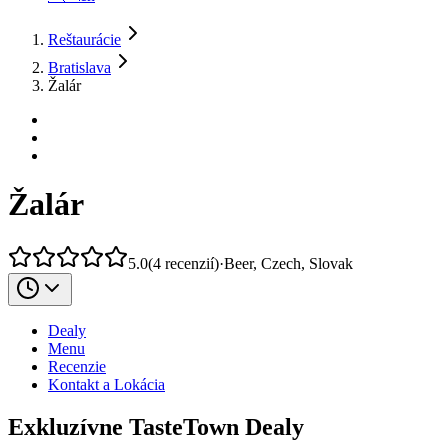
Reštaurácie
Bratislava
Žalár
Žalár
5.0
(
4
recenzií
)
·
Beer, Czech, Slovak
Dealy
Menu
Recenzie
Kontakt a Lokácia
Exkluzívne TasteTown Dealy