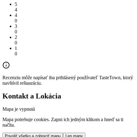
5
4
4
0
3
0
2
0
1
0
Recenziu môže napísať iba prihlásený používateľ TasteTown, ktorý
navštívil reštauráciu.
Kontakt a Lokácia
Mapa je vypnutá
Mapa potrebuje cookies. Zapni ich jedným klikom a hneď sa ti
načíta.
Povoliť všetko a zobraziť mapu
Len mapy