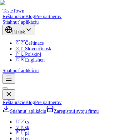
TasteTown
Reštaurácie
Blog
Pre partnerov
Stiahnuť aplikáciu
🇸🇰
sk
🇨🇿
Čeština
cs
🇸🇰
Slovenčina
sk
🇵🇱
Polski
pl
🇬🇧
English
en
Stiahnuť aplikáciu
Reštaurácie
Blog
Pre partnerov
Stiahnuť aplikáciu
Zaregistruj svoju firmu
🇨🇿
cs
🇸🇰
sk
🇵🇱
pl
🇬🇧
en