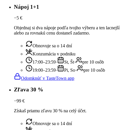
Nápoj 1+1
−
5
€
Objednaj si dva nápoje podľa tvojho výberu a ten lacnejší
alebo za rovnakú cenu dostaneš zadarmo.
Obnovuje sa o 14 dní
Konzumácia v podniku
17:00–23:59
·
St, Št
·
pre 10 osôb
19:00–23:59
·
Pi, So
·
pre 10 osôb
Odomknúť v TasteTown app
Zľava 30 %
−
99
€
Získaš priamu zľavu 30 % na celý účet.
Obnovuje sa o 14 dní