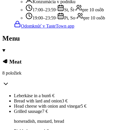
Konzumácia v podniku
17:00–23:59
·
St, Št
·
pre 10 osôb
19:00–23:59
·
Pi, So
·
pre 10 osôb
Odomknúť v TasteTown app
Menu
🥩 Meat
8 položiek
Leberkäse in a bun
6
€
Bread with lard and onion
3
€
Head cheese with onion and vinegar
5
€
Grilled sausage
7
€
horseradish, mustard, bread