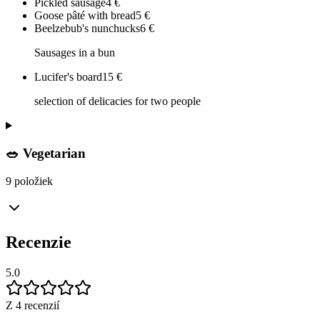
Pickled sausage
4
€
Goose pâté with bread
5
€
Beelzebub's nunchucks
6
€
Sausages in a bun
Lucifer's board
15
€
selection of delicacies for two people
🥗 Vegetarian
9 položiek
Recenzie
5.0
Z 4 recenzií