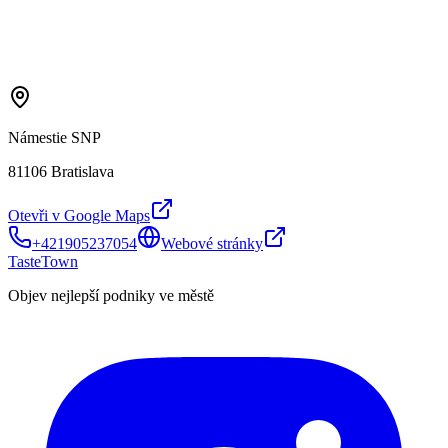
Námestie SNP
81106 Bratislava
Otevři v Google Maps
+421905237054
Webové stránky
TasteTown
Objev nejlepší podniky ve městě