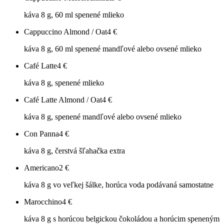
káva 8 g, 60 ml spenené mlieko
Cappuccino Almond / Oat
4
€
káva 8 g, 60 ml spenené mandľové alebo ovsené mlieko
Café Latte
4
€
káva 8 g, spenené mlieko
Café Latte Almond / Oat
4
€
káva 8 g, spenené mandľové alebo ovsené mlieko
Con Panna
4
€
káva 8 g, čerstvá šľahačka extra
Americano
2
€
káva 8 g vo veľkej šálke, horúca voda podávaná samostatne
Marocchino
4
€
káva 8 g s horúcou belgickou čokoládou a horúcim speneným