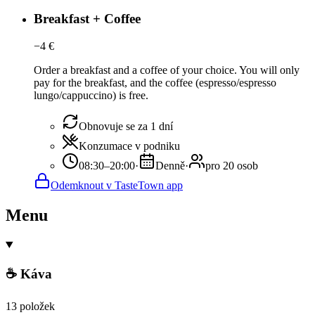
Breakfast + Coffee
−
4
€
Order a breakfast and a coffee of your choice. You will only
pay for the breakfast, and the coffee (espresso/espresso
lungo/cappuccino) is free.
Obnovuje se za 1 dní
Konzumace v podniku
08:30–20:00
·
Denně
·
pro 20 osob
Odemknout v TasteTown app
Menu
☕ Káva
13 položek