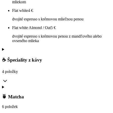
mliekom
Flat white
4
€
dvojité espresso s krémovou mliečnou penou
Flat white Almond / Oat
5
€
dvojité espresso s krémovou penou z mandľového alebo
ovseného mlieka
☕ Špeciality z kávy
4 položky
🍵 Matcha
6 položek