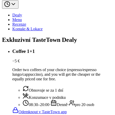
Dealy
Menu
Recenze
Kontakt & Lokace
Exkluzivní TasteTown Dealy
Coffee 1+1
−
5
€
Order two coffees of your choice (espresso/espresso
lungo/cappuccino), and you will get the cheaper or the
equally priced one for free.
Obnovuje se za 1 dní
Konzumace v podniku
08:30–20:00
·
Denně
·
pro 20 osob
Odemknout v TasteTown app