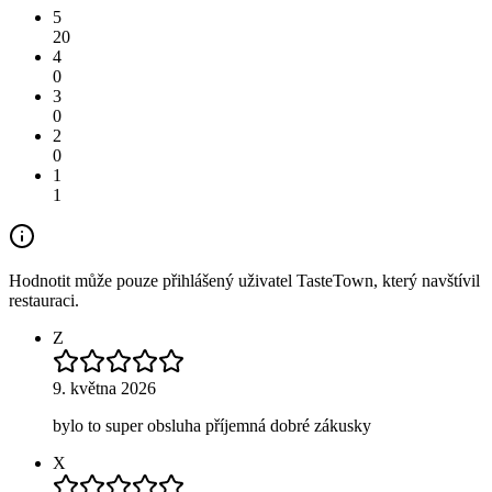
5
20
4
0
3
0
2
0
1
1
Hodnotit může pouze přihlášený uživatel TasteTown, který navštívil
restauraci.
Z
9. května 2026
bylo to super obsluha příjemná dobré zákusky
X