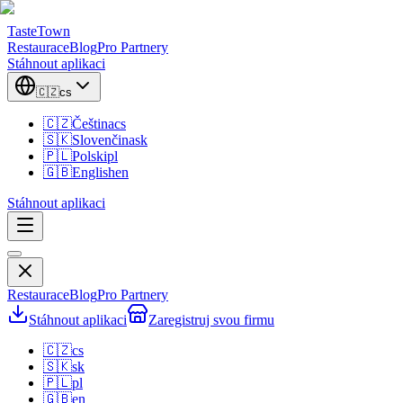
TasteTown
Restaurace
Blog
Pro Partnery
Stáhnout aplikaci
🇨🇿
cs
🇨🇿
Čeština
cs
🇸🇰
Slovenčina
sk
🇵🇱
Polski
pl
🇬🇧
English
en
Stáhnout aplikaci
Restaurace
Blog
Pro Partnery
Stáhnout aplikaci
Zaregistruj svou firmu
🇨🇿
cs
🇸🇰
sk
🇵🇱
pl
🇬🇧
en