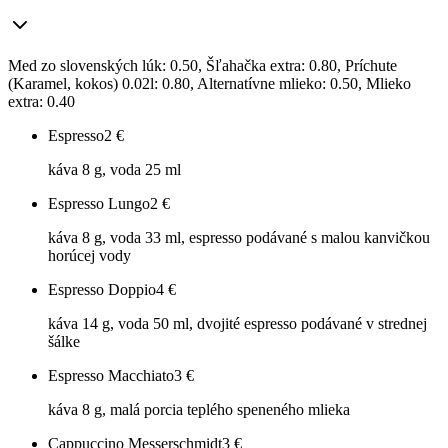
Med zo slovenských lúk: 0.50, Šľahačka extra: 0.80, Príchute
(Karamel, kokos) 0.02l: 0.80, Alternatívne mlieko: 0.50, Mlieko
extra: 0.40
Espresso
2
€
káva 8 g, voda 25 ml
Espresso Lungo
2
€
káva 8 g, voda 33 ml, espresso podávané s malou kanvičkou
horúcej vody
Espresso Doppio
4
€
káva 14 g, voda 50 ml, dvojité espresso podávané v strednej
šálke
Espresso Macchiato
3
€
káva 8 g, malá porcia teplého speneného mlieka
Cappuccino Messerschmidt
3
€