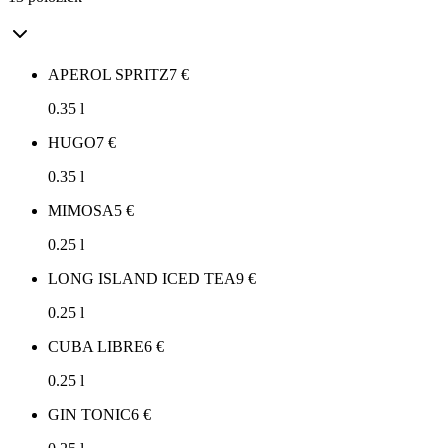
APEROL SPRITZ
7
€
0.35 l
HUGO
7
€
0.35 l
MIMOSA
5
€
0.25 l
LONG ISLAND ICED TEA
9
€
0.25 l
CUBA LIBRE
6
€
0.25 l
GIN TONIC
6
€