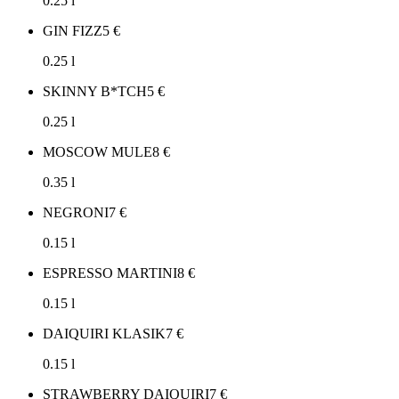
0.25 l
GIN FIZZ
5
€
0.25 l
SKINNY B*TCH
5
€
0.25 l
MOSCOW MULE
8
€
0.35 l
NEGRONI
7
€
0.15 l
ESPRESSO MARTINI
8
€
0.15 l
DAIQUIRI KLASIK
7
€
0.15 l
STRAWBERRY DAIQUIRI
7
€