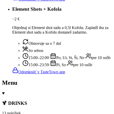
Element Shots + Kofola
−
2
€
Objednaj si Element shot sadu a 0,5l Kofolu. Zaplatíš iba za
Element shot sadu a Kofolu dostaneš zadarmo.
Obnovuje sa o 7 dní
So sebou
15:00–22:00
·
Po, Ut, St, Št, Ne
·
pre 10 osôb
15:00–23:59
·
Pi, So
·
pre 10 osôb
Odomknúť v TasteTown app
Menu
🍹 DRINKS
13 položiek