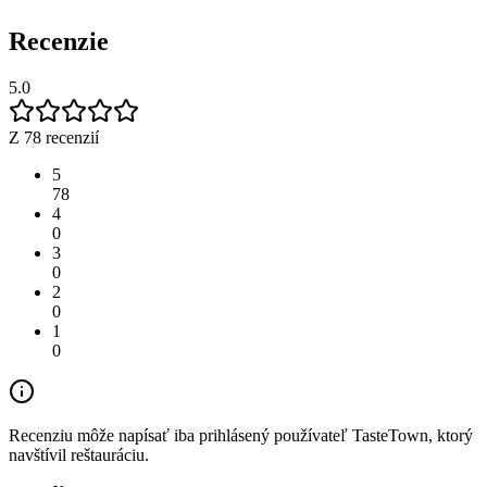
Recenzie
5.0
Z 78 recenzií
5
78
4
0
3
0
2
0
1
0
Recenziu môže napísať iba prihlásený používateľ TasteTown, ktorý
navštívil reštauráciu.