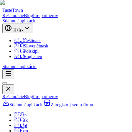
TasteTown
Reštaurácie
Blog
Pre partnerov
Stiahnuť aplikáciu
🇸🇰
sk
🇨🇿
Čeština
cs
🇸🇰
Slovenčina
sk
🇵🇱
Polski
pl
🇬🇧
English
en
Stiahnuť aplikáciu
Reštaurácie
Blog
Pre partnerov
Stiahnuť aplikáciu
Zaregistruj svoju firmu
🇨🇿
cs
🇸🇰
sk
🇵🇱
pl
🇬🇧
en