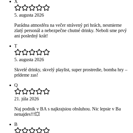
X
5. augusta 2026
Parádna atmosféra na večer strávený pri hrách, nesmierne
zlatý personál a nebezpečne chutné drinky. Neboli sme prvý
ani posledný krát!
T
5. augusta 2026
Skvelé drinky, skvelý playlist, super prostredie, bomba hry –
prídeme zas!
Q
21. júla 2026
Naj podnik v BA s najkrajsiou obsluhou. Nic lepsie v Ba
nenajdes!!!💥
B