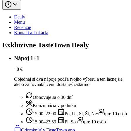
Dealy
Menu
Recenzie
Kontakt a Lokácia
Exkluzívne TasteTown Dealy
Nápoj 1+1
−
8
€
Objednaj si dva nápoje podľa tvojho výberu a ten lacnejšie
alebo za rovnakú cenu dostaneš zadarmo.
Obnovuje sa o 30 dní
Konzumácia v podniku
15:00–22:00
·
Po, Ut, St, Št, Ne
·
pre 10 osôb
15:00–23:59
·
Pi, So
·
pre 10 osôb
Odomknúť v TasteTown app