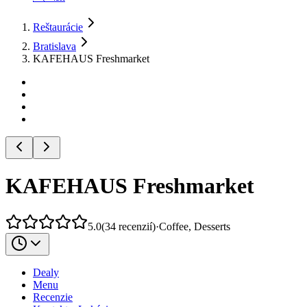
Reštaurácie
Bratislava
KAFEHAUS Freshmarket
KAFEHAUS Freshmarket
5.0
(
34
recenzií
)
·
Coffee, Desserts
Dealy
Menu
Recenzie