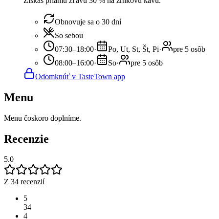
Získaš priamu zľavu 30 % na zrnkovú kávu.
Obnovuje sa o 30 dní
So sebou
07:30–18:00
·
Po, Ut, St, Št, Pi
·
pre 5 osôb
08:00–16:00
·
So
·
pre 5 osôb
Odomknúť v TasteTown app
Menu
Menu čoskoro doplníme.
Recenzie
5.0
Z 34 recenzií
5
34
4