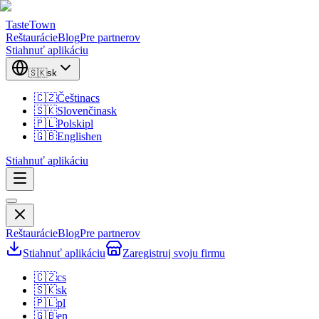
TasteTown
Reštaurácie
Blog
Pre partnerov
Stiahnuť aplikáciu
🇸🇰
sk
🇨🇿
Čeština
cs
🇸🇰
Slovenčina
sk
🇵🇱
Polski
pl
🇬🇧
English
en
Stiahnuť aplikáciu
Reštaurácie
Blog
Pre partnerov
Stiahnuť aplikáciu
Zaregistruj svoju firmu
🇨🇿
cs
🇸🇰
sk
🇵🇱
pl
🇬🇧
en