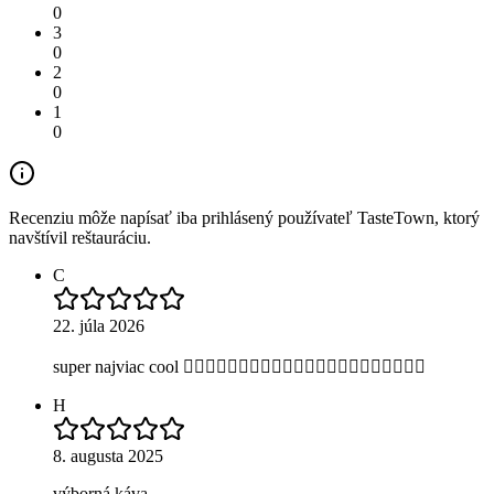
0
3
0
2
0
1
0
Recenziu môže napísať iba prihlásený používateľ TasteTown, ktorý
navštívil reštauráciu.
C
22. júla 2026
super najviac cool 👍🏻👍🏻👍🏻👍🏻👍🏻👍🏻👍🏻👍🏻👍🏻👍🏻👍🏻
H
8. augusta 2025
výborná káva