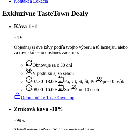
Kontakt a Lokácia
Exkluzívne TasteTown Dealy
Káva 1+1
−
4
€
Objednaj si dve kávy podľa tvojho výberu a tú lacnejšiu alebo
za rovnakú cenu dostaneš zadarmo.
Obnovuje sa o 30 dní
V podniku aj so sebou
07:30–18:00
·
Po, Ut, St, Št, Pi
·
pre 10 osôb
08:00–16:00
·
So
·
pre 10 osôb
Odomknúť v TasteTown app
Zrnková káva -30%
−
99
€