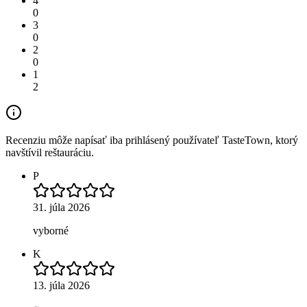
4
0
3
0
2
0
1
2
Recenziu môže napísať iba prihlásený používateľ TasteTown, ktorý
navštívil reštauráciu.
P
31. júla 2026
vyborné
K
13. júla 2026