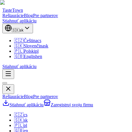
TasteTown
Reštaurácie
Blog
Pre partnerov
Stiahnuť aplikáciu
🇸🇰
sk
🇨🇿
Čeština
cs
🇸🇰
Slovenčina
sk
🇵🇱
Polski
pl
🇬🇧
English
en
Stiahnuť aplikáciu
Reštaurácie
Blog
Pre partnerov
Stiahnuť aplikáciu
Zaregistruj svoju firmu
🇨🇿
cs
🇸🇰
sk
🇵🇱
pl
🇬🇧
en