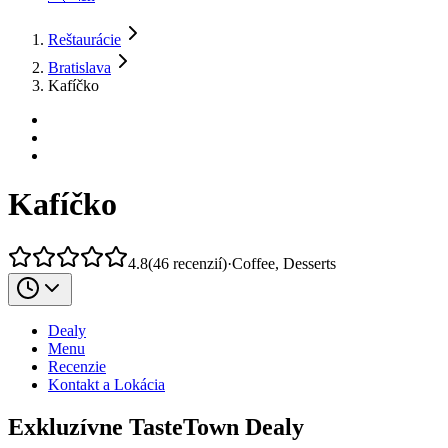
Reštaurácie
Bratislava
Kafíčko
Kafíčko
4.8
(
46
recenzií
)
·
Coffee, Desserts
Dealy
Menu
Recenzie
Kontakt a Lokácia
Exkluzívne TasteTown Dealy