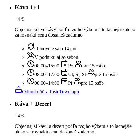
Káva 1+1
−
4
€
Objednaj si dve kávy podľa tvojho výberu a tu lacnejšie alebo
za rovnakú cenu dostaneš zadarmo.
Obnovuje sa o 14 dní
V podniku aj so sebou
08:00–15:00
·
Po
·
pre 15 osôb
08:00–17:00
·
Ut, St, Št
·
pre 15 osôb
08:00–14:00
·
Pi
·
pre 15 osôb
Odomknúť v TasteTown app
Káva + Dezert
−
4
€
Objednaj si kávu a dezert podľa tvojho výberu a to lacnejšie
alebo za rovnakú cenu dostaneš zadarmo.