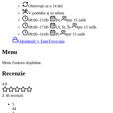
Obnovuje sa o 14 dní
V podniku aj so sebou
08:00–15:00
·
Po
·
pre 15 osôb
08:00–17:00
·
Ut, St, Št
·
pre 15 osôb
08:00–14:00
·
Pi
·
pre 15 osôb
Odomknúť v TasteTown app
Menu
Menu čoskoro doplníme.
Recenzie
4.8
Z 46 recenzií
5
44