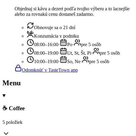
Objednaj si kávu a dezert podľa tvojho výberu a to lacnejšie
alebo za rovnakú cenu dostaneš zadarmo.
Obnovuje sa o 21 dní
Konzumácia v podniku
08:00–16:00
·
Po
·
pre 5 osôb
08:00–19:00
·
Ut, St, Št, Pi
·
pre 5 osôb
10:00–19:00
·
So, Ne
·
pre 5 osôb
Odomknúť v TasteTown app
Menu
☕ Coffee
5 položiek