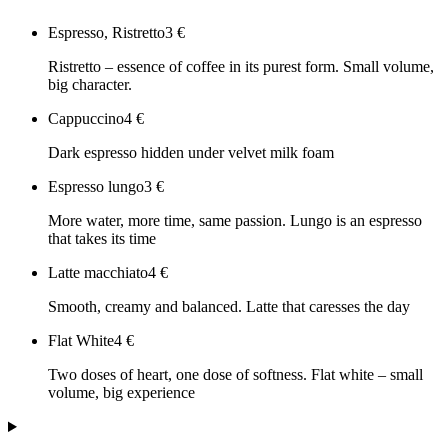
Espresso, Ristretto
3
€
Ristretto – essence of coffee in its purest form. Small volume,
big character.
Cappuccino
4
€
Dark espresso hidden under velvet milk foam
Espresso lungo
3
€
More water, more time, same passion. Lungo is an espresso
that takes its time
Latte macchiato
4
€
Smooth, creamy and balanced. Latte that caresses the day
Flat White
4
€
Two doses of heart, one dose of softness. Flat white – small
volume, big experience