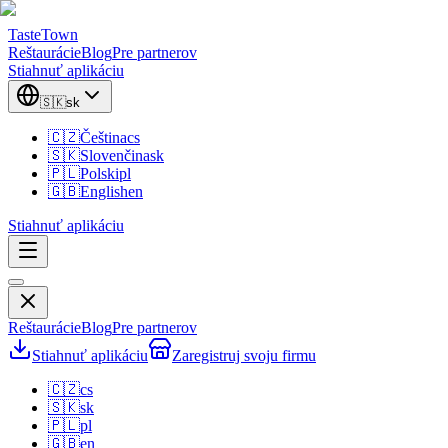
TasteTown
Reštaurácie
Blog
Pre partnerov
Stiahnuť aplikáciu
🇸🇰
sk
🇨🇿
Čeština
cs
🇸🇰
Slovenčina
sk
🇵🇱
Polski
pl
🇬🇧
English
en
Stiahnuť aplikáciu
Reštaurácie
Blog
Pre partnerov
Stiahnuť aplikáciu
Zaregistruj svoju firmu
🇨🇿
cs
🇸🇰
sk
🇵🇱
pl
🇬🇧
en