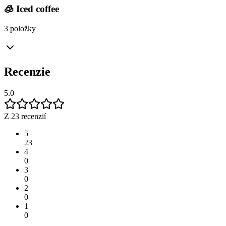
🧊 Iced coffee
3 položky
Recenzie
5.0
Z 23 recenzií
5
23
4
0
3
0
2
0
1
0