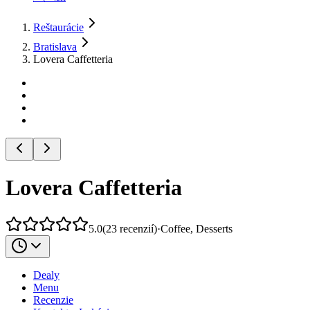
Reštaurácie
Bratislava
Lovera Caffetteria
Lovera Caffetteria
5.0
(
23
recenzií
)
·
Coffee, Desserts
Dealy
Menu
Recenzie