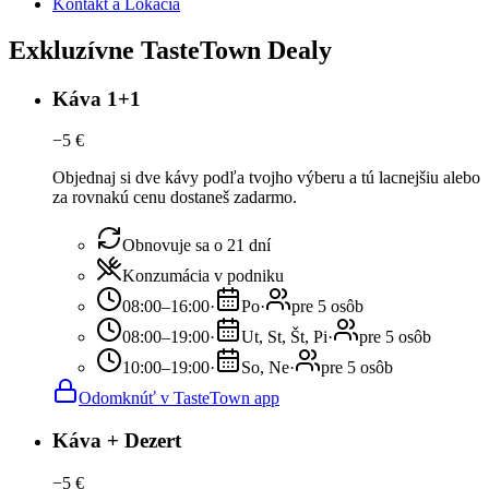
Kontakt a Lokácia
Exkluzívne TasteTown Dealy
Káva 1+1
−
5
€
Objednaj si dve kávy podľa tvojho výberu a tú lacnejšiu alebo
za rovnakú cenu dostaneš zadarmo.
Obnovuje sa o 21 dní
Konzumácia v podniku
08:00–16:00
·
Po
·
pre 5 osôb
08:00–19:00
·
Ut, St, Št, Pi
·
pre 5 osôb
10:00–19:00
·
So, Ne
·
pre 5 osôb
Odomknúť v TasteTown app
Káva + Dezert
−
5
€