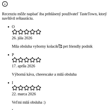
Recenziu môže napísať iba prihlásený používateľ TasteTown, ktorý
navštívil reštauráciu.
O
26. júla 2026
Mila obsluha vyborny kolacik🥰 pet friendly podnik
P
17. apríla 2026
Výborná káva, cheeescake a milá obsluha
I
22. marca 2026
Veľmi milá obsluha :)