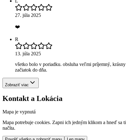
L
27. júla 2025
❤️
R
13. júla 2025
všetko bolo v poriadku. obsluha veľmi príjemný, krásny
začiatok do dňa.
Zobraziť viac
Kontakt a Lokácia
Mapa je vypnutá
Mapa potrebuje cookies. Zapni ich jedným klikom a hneď sa ti
načíta.
Povoliť všetko a zobraziť mapu
Len mapy