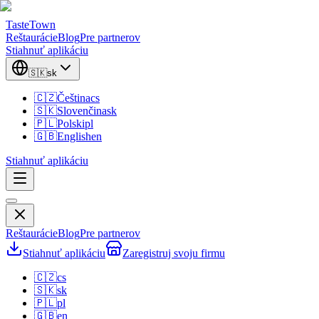
TasteTown
Reštaurácie
Blog
Pre partnerov
Stiahnuť aplikáciu
🇸🇰
sk
🇨🇿
Čeština
cs
🇸🇰
Slovenčina
sk
🇵🇱
Polski
pl
🇬🇧
English
en
Stiahnuť aplikáciu
Reštaurácie
Blog
Pre partnerov
Stiahnuť aplikáciu
Zaregistruj svoju firmu
🇨🇿
cs
🇸🇰
sk
🇵🇱
pl
🇬🇧
en