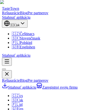
TasteTown
Reštaurácie
Blog
Pre partnerov
Stiahnuť aplikáciu
🇸🇰
sk
🇨🇿
Čeština
cs
🇸🇰
Slovenčina
sk
🇵🇱
Polski
pl
🇬🇧
English
en
Stiahnuť aplikáciu
Reštaurácie
Blog
Pre partnerov
Stiahnuť aplikáciu
Zaregistruj svoju firmu
🇨🇿
cs
🇸🇰
sk
🇵🇱
pl
🇬🇧
en