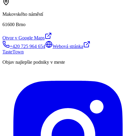
Makovského náměstí
61600 Brno
Otvor v Google Maps
+420 725 964 654
Webová stránka
TasteTown
Objav najlepšie podniky v meste