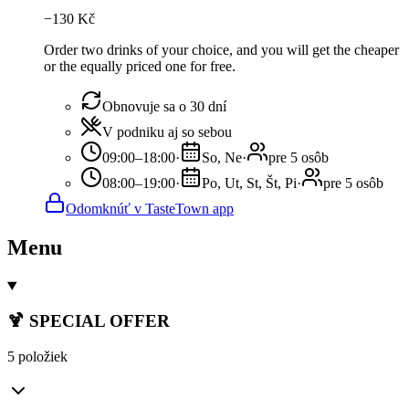
−
130
Kč
Order two drinks of your choice, and you will get the cheaper
or the equally priced one for free.
Obnovuje sa o 30 dní
V podniku aj so sebou
09:00–18:00
·
So, Ne
·
pre 5 osôb
08:00–19:00
·
Po, Ut, St, Št, Pi
·
pre 5 osôb
Odomknúť v TasteTown app
Menu
🍹 SPECIAL OFFER
5 položiek