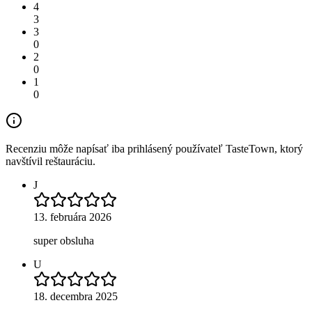
4
3
3
0
2
0
1
0
Recenziu môže napísať iba prihlásený používateľ TasteTown, ktorý
navštívil reštauráciu.
J
13. februára 2026
super obsluha
U
18. decembra 2025