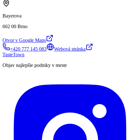
Bayerova
602 00 Brno
Otvor v Google Maps
+420 777 145 083
Webová stránka
TasteTown
Objav najlepšie podniky v meste