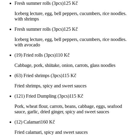
Fresh summer rolls (3pcs)
125
Kč
Iceberg lecture, egg, bell peppers, cucumbers, rice noodles.
with shrimps
Fresh summer rolls (3pcs)
125
Kč
Iceberg lecture, egg, bell peppers, cucumbers, rice noodles.
with avocado
(19) Fried rolls (3pcs)
110
Kč
Cabbage, pork, shiitake, onion, carrots, glass noodles
(63) Fried shrimps (3pcs)
115
Kč
Fried shrimps, spicy and sweet sauces
(121) Fried Dumpling (3pcs)
115
Kč
Pork, wheat flour, carrots, beans, cabbage, eggs, seafood
sauce, garlic, dried ginger, spicy and sweet sauces
(12) Calamari
160
Kč
Fried calamari, spicy and sweet sauces