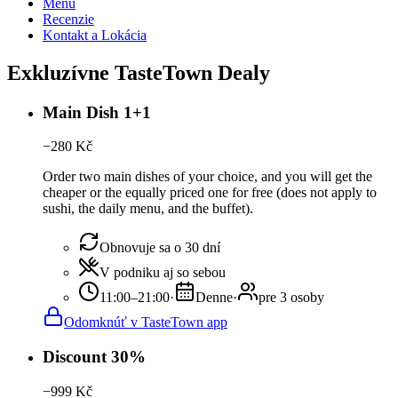
Menu
Recenzie
Kontakt a Lokácia
Exkluzívne TasteTown Dealy
Main Dish 1+1
−
280
Kč
Order two main dishes of your choice, and you will get the
cheaper or the equally priced one for free (does not apply to
sushi, the daily menu, and the buffet).
Obnovuje sa o 30 dní
V podniku aj so sebou
11:00–21:00
·
Denne
·
pre 3 osoby
Odomknúť v TasteTown app
Discount 30%
−
999
Kč