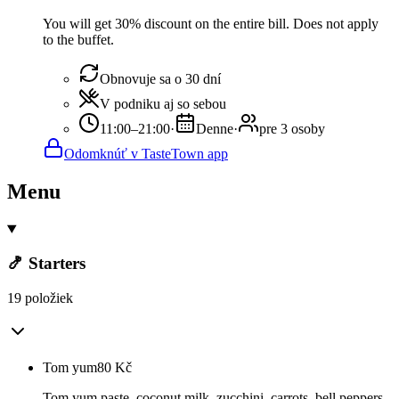
You will get 30% discount on the entire bill. Does not apply
to the buffet.
Obnovuje sa o 30 dní
V podniku aj so sebou
11:00–21:00
·
Denne
·
pre 3 osoby
Odomknúť v TasteTown app
Menu
🍤 Starters
19 položiek
Tom yum
80
Kč
Tom yum paste, coconut milk, zucchini, carrots, bell peppers,