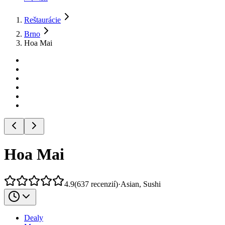
Reštaurácie
Brno
Hoa Mai
Hoa Mai
4.9
(
637
recenzií
)
·
Asian, Sushi
Dealy