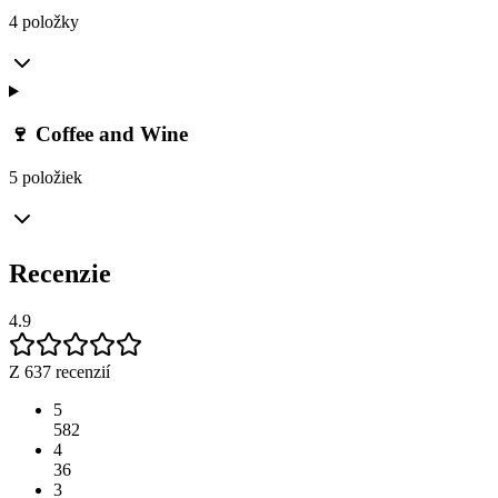
4 položky
🍷 Coffee and Wine
5 položiek
Recenzie
4.9
Z 637 recenzií
5
582
4
36
3