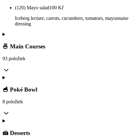
(120) Mayo salad
100
Kč
Iceberg lecture, carrots, cucumbers, tomatoes, mayonnaise
dressing
🍜 Main Courses
93 položiek
🥣 Poké Bowl
8 položiek
🍰 Desserts