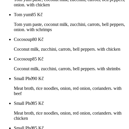
onion. with chicken
Tom yum
85
Kč
Tom yum paste, coconut milk, zucchini, carrots, bell peppers,
onion. with schrimps
Cocosoup
80
Kč
Coconut milk, zucchini, carrots, bell peppers. with chicken
Cocosoup
85
Kč
Coconut milk, zucchini, carrots, bell peppers. with shrimbs
Small Phở
90
Kč
Meat broth, rice noodles, onion, red onion, corianders. with
beef
Small Phở
85
Kč
Meat broth, rice noodles, onion, red onion, corianders. with
chicken
Small Phở
85
Kč