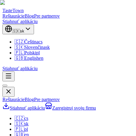
TasteTown
Reštaurácie
Blog
Pre partnerov
Stiahnuť aplikáciu
🇸🇰
sk
🇨🇿
Čeština
cs
🇸🇰
Slovenčina
sk
🇵🇱
Polski
pl
🇬🇧
English
en
Stiahnuť aplikáciu
Reštaurácie
Blog
Pre partnerov
Stiahnuť aplikáciu
Zaregistruj svoju firmu
🇨🇿
cs
🇸🇰
sk
🇵🇱
pl
🇬🇧
en