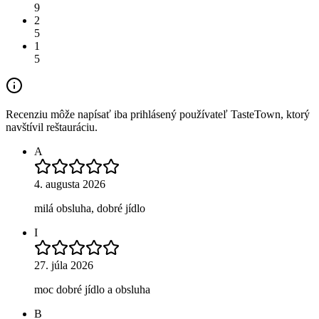
9
2
5
1
5
Recenziu môže napísať iba prihlásený používateľ TasteTown, ktorý
navštívil reštauráciu.
A
4. augusta 2026
milá obsluha, dobré jídlo
I
27. júla 2026
moc dobré jídlo a obsluha
B