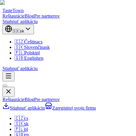
TasteTown
Reštaurácie
Blog
Pre partnerov
Stiahnuť aplikáciu
🇸🇰
sk
🇨🇿
Čeština
cs
🇸🇰
Slovenčina
sk
🇵🇱
Polski
pl
🇬🇧
English
en
Stiahnuť aplikáciu
Reštaurácie
Blog
Pre partnerov
Stiahnuť aplikáciu
Zaregistruj svoju firmu
🇨🇿
cs
🇸🇰
sk
🇵🇱
pl
🇬🇧
en