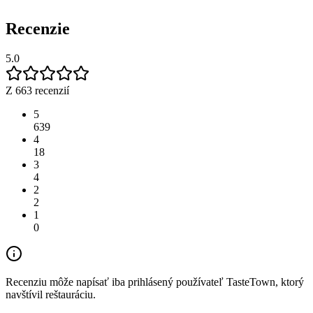
Recenzie
5.0
Z 663 recenzií
5
639
4
18
3
4
2
2
1
0
Recenziu môže napísať iba prihlásený používateľ TasteTown, ktorý
navštívil reštauráciu.