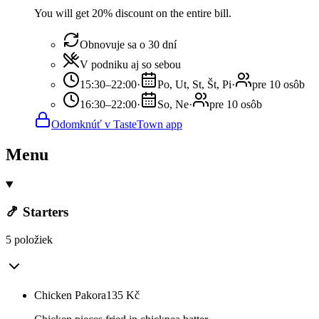
You will get 20% discount on the entire bill.
Obnovuje sa o 30 dní
V podniku aj so sebou
15:30–22:00
·
Po, Ut, St, Št, Pi
·
pre 10 osôb
16:30–22:00
·
So, Ne
·
pre 10 osôb
Odomknúť v TasteTown app
Menu
🍤 Starters
5 položiek
Chicken Pakora
135
Kč