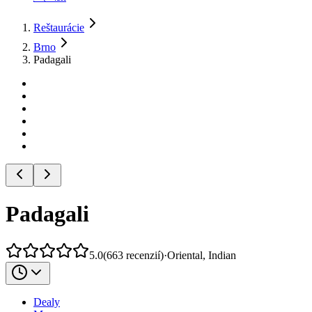
Reštaurácie
Brno
Padagali
Padagali
5.0
(
663
recenzií
)
·
Oriental, Indian
Dealy