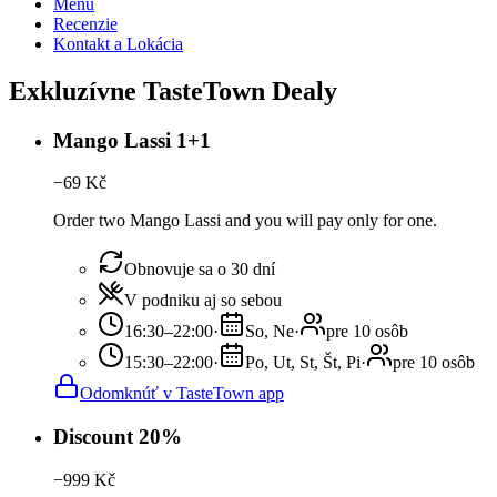
Menu
Recenzie
Kontakt a Lokácia
Exkluzívne TasteTown Dealy
Mango Lassi 1+1
−
69
Kč
Order two Mango Lassi and you will pay only for one.
Obnovuje sa o 30 dní
V podniku aj so sebou
16:30–22:00
·
So, Ne
·
pre 10 osôb
15:30–22:00
·
Po, Ut, St, Št, Pi
·
pre 10 osôb
Odomknúť v TasteTown app
Discount 20%
−
999
Kč