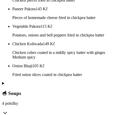
Chicken pieces fried in chickpea batter
Paneer Pakora
145
Kč
Pieces of homemade cheese fried in chickpea batter
Vegetable Pakora
115
Kč
Potatoes, onions and bell peppers fried in chickpea batter
Chicken Koliwada
149
Kč
Chicken cubes coated in a mildly spicy batter with ginger.
Medium spicy
Onion Bhaji
105
Kč
Fried onion slices coated in chickpea batter
🥣 Soups
4 položky