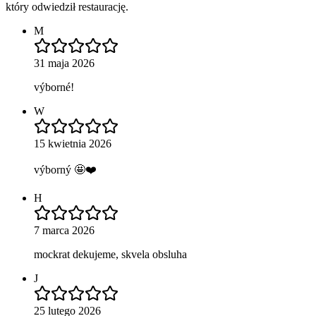
który odwiedził restaurację.
M
31 maja 2026
výborné!
W
15 kwietnia 2026
výborný 🤩❤️
H
7 marca 2026
mockrat dekujeme, skvela obsluha
J
25 lutego 2026