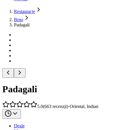
Restauracje
Brno
Padagali
Padagali
5.0
(
663
recenzji
)
·
Oriental, Indian
Deale