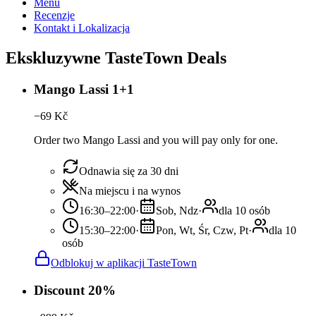
Menu
Recenzje
Kontakt i Lokalizacja
Ekskluzywne TasteTown Deals
Mango Lassi 1+1
−
69
Kč
Order two Mango Lassi and you will pay only for one.
Odnawia się za 30 dni
Na miejscu i na wynos
16:30–22:00
·
Sob, Ndz
·
dla 10 osób
15:30–22:00
·
Pon, Wt, Śr, Czw, Pt
·
dla 10
osób
Odblokuj w aplikacji TasteTown
Discount 20%