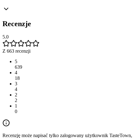
Recenzje
5.0
Z 663 recenzji
5
639
4
18
3
4
2
2
1
0
Recenzję może napisać tylko zalogowany użytkownik TasteTown,