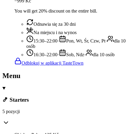
−
999
Kč
You will get 20% discount on the entire bill.
Odnawia się za 30 dni
Na miejscu i na wynos
15:30–22:00
·
Pon, Wt, Śr, Czw, Pt
·
dla 10
osób
16:30–22:00
·
Sob, Ndz
·
dla 10 osób
Odblokuj w aplikacji TasteTown
Menu
🍤 Starters
5 pozycji