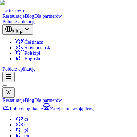
TasteTown
Restauracje
Blog
Dla partnerów
Pobierz aplikację
🇵🇱
pl
🇨🇿
Čeština
cs
🇸🇰
Slovenčina
sk
🇵🇱
Polski
pl
🇬🇧
English
en
Pobierz aplikację
Restauracje
Blog
Dla partnerów
Pobierz aplikację
Zarejestruj swoją firmę
🇨🇿
cs
🇸🇰
sk
🇵🇱
pl
🇬🇧
en