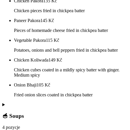
Chicken Pakora
135
Kč
Chicken pieces fried in chickpea batter
Paneer Pakora
145
Kč
Pieces of homemade cheese fried in chickpea batter
Vegetable Pakora
115
Kč
Potatoes, onions and bell peppers fried in chickpea batter
Chicken Koliwada
149
Kč
Chicken cubes coated in a mildly spicy batter with ginger.
Medium spicy
Onion Bhaji
105
Kč
Fried onion slices coated in chickpea batter
🥣 Soups
4 pozycje