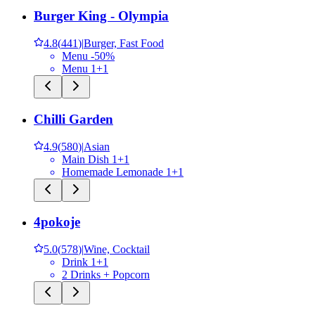
Burger King - Olympia
4.8
(
441
)
|
Burger, Fast Food
Menu -50%
Menu 1+1
Chilli Garden
4.9
(
580
)
|
Asian
Main Dish 1+1
Homemade Lemonade 1+1
4pokoje
5.0
(
578
)
|
Wine, Cocktail
Drink 1+1
2 Drinks + Popcorn