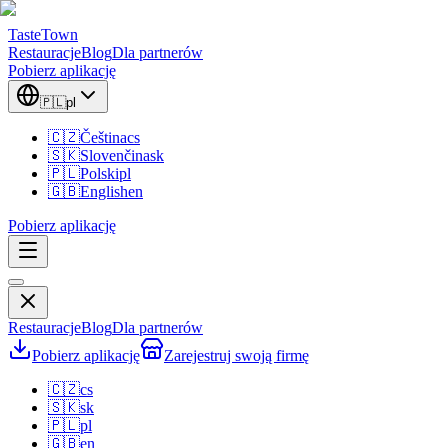
TasteTown
Restauracje
Blog
Dla partnerów
Pobierz aplikację
🇵🇱
pl
🇨🇿
Čeština
cs
🇸🇰
Slovenčina
sk
🇵🇱
Polski
pl
🇬🇧
English
en
Pobierz aplikację
Restauracje
Blog
Dla partnerów
Pobierz aplikację
Zarejestruj swoją firmę
🇨🇿
cs
🇸🇰
sk
🇵🇱
pl
🇬🇧
en