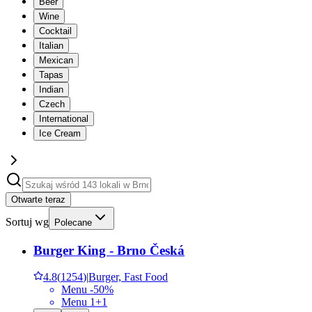
Beer
Wine
Cocktail
Italian
Mexican
Tapas
Indian
Czech
International
Ice Cream
Otwarte teraz
Sortuj wg
Polecane
Burger King - Brno Česká
4.8
(
1254
)
|
Burger, Fast Food
Menu -50%
Menu 1+1