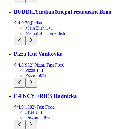
BUDDHA indian&nepal restaurant Brno
4.9
(
70
)
|
Indian
Main Dish 1+1
Main dish + Side dish
Pizza Hut Vaňkovka
4.8
(
932
)
|
Pizza, Fast Food
Pizza 1+1
Pizza -50%
FÆNCY FRIES Radnická
4.9
(
1382
)
|
Fast Food
Fries 1+1
Discount 30%