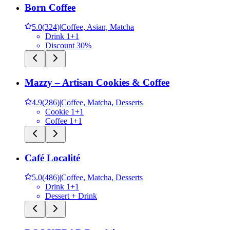
Born Coffee
5.0
(
324
)
|
Coffee, Asian, Matcha
Drink 1+1
Discount 30%
Mazzy – Artisan Cookies & Coffee
4.9
(
286
)
|
Coffee, Matcha, Desserts
Cookie 1+1
Coffee 1+1
Café Localité
5.0
(
486
)
|
Coffee, Matcha, Desserts
Drink 1+1
Dessert + Drink