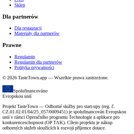
Sklep
Dla partnerów
Dla restauracji
Materiały dla partnerów
Prawne
Regulamin
Regulamin dla partnerów
Polityka prywatności
© 2026 TasteTown.app — Wszelkie prawa zastrzeżone.
Spolufinancováno
Evropskou unií
Projekt TasteTown — Odborné služby pro start-upy (reg. č.
CZ.01.02.01/04/25_057/0009451) je spolufinancován Evropskou
unií v rámci Operačního programu Technologie a aplikace pro
konkurenceschopnost (OP TAK). Cílem projektu je nákup
odborných služeb sloužících k rozvoji příjemce dotace.