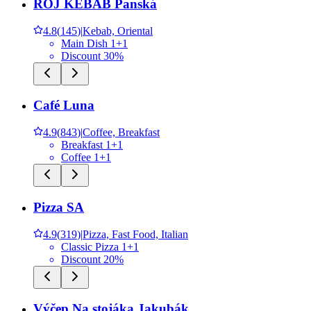
ROJ KEBAB Panská
4.8
(
145
)
|
Kebab, Oriental
Main Dish 1+1
Discount 30%
Café Luna
4.9
(
843
)
|
Coffee, Breakfast
Breakfast 1+1
Coffee 1+1
Pizza SA
4.9
(
319
)
|
Pizza, Fast Food, Italian
Classic Pizza 1+1
Discount 20%
Výčep Na stojáka Jakubák