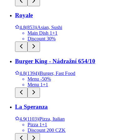
Royale
4.8
(
853
)
|
Asian, Sushi
Main Dish 1+1
Discount 30%
Burger King - Nádražní 654/10
4.8
(
1394
)
|
Burger, Fast Food
Menu -50%
Menu 1+1
La Speranza
4.9
(
1103
)
|
Pizza, Italian
Pizza 1+1
Discount 200 CZK