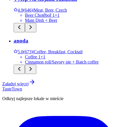
4.9
(
646
)
|
Meat, Beer, Czech
Beer Chotěboř 1+1
Main Dish + Beer
anoda
5.0
(
673
)
|
Coffee, Breakfast, Cocktail
Coffee 1+1
Cinnamon roll/Savory pie + Batch coffee
Załaduj więcej
TasteTown
Odkryj najlepsze lokale w mieście