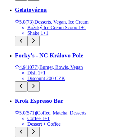
Gelatovárna
5.0
(
73
)
|
Desserts, Vegan, Ice Cream
Božský Ice Cream Scoop 1+1
Shake 1+1
Forky's - NC Královo Pole
4.9
(
1077
)
|
Burger, Bowls, Vegan
Dish 1+1
Discount 200 CZK
Krok Espresso Bar
5.0
(
571
)
|
Coffee, Matcha, Desserts
Coffee 1+1
Dessert + Coffee