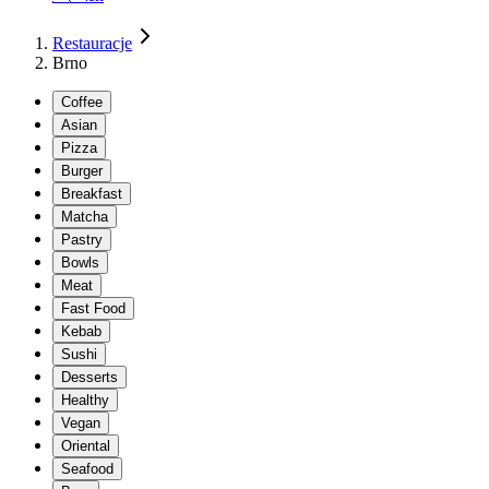
Restauracje
Brno
Coffee
Asian
Pizza
Burger
Breakfast
Matcha
Pastry
Bowls
Meat
Fast Food
Kebab
Sushi
Desserts
Healthy
Vegan
Oriental
Seafood