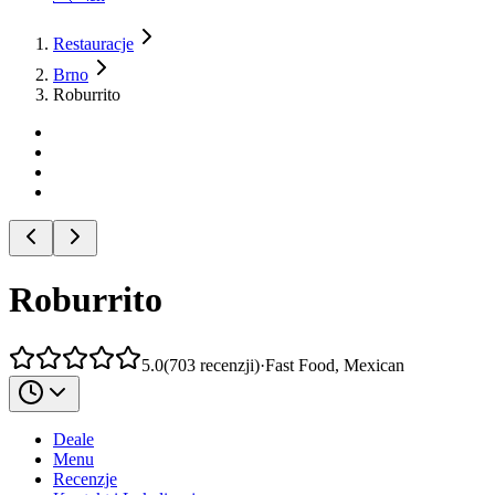
Restauracje
Brno
Roburrito
Roburrito
5.0
(
703
recenzji
)
·
Fast Food, Mexican
Deale
Menu
Recenzje