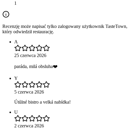
1
Recenzję może napisać tylko zalogowany użytkownik TasteTown,
który odwiedził restaurację.
A
25 czerwca 2026
paráda, milá obsluha❤️
Y
5 czerwca 2026
Útůlné bistro a velká nabídka!
U
2 czerwca 2026