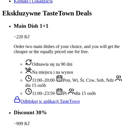
Kontakt i Lokalizacja
Ekskluzywne TasteTown Deals
Main Dish 1+1
−
220
Kč
Order two main dishes of your choice, and you will get the
cheaper or the equally priced one for free.
Odnawia się za 90 dni
Na miejscu i na wynos
11:00–20:00
·
Pon, Wt, Śr, Czw, Sob, Ndz
·
dla 15 osób
11:00–23:59
·
Pt
·
dla 15 osób
Odblokuj w aplikacji TasteTown
Discount 30%
−
999
Kč