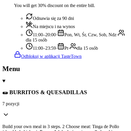
You will get 30% discount on the entire bill.
Odnawia się za 90 dni
Na miejscu i na wynos
11:00–20:00
·
Pon, Wt, Śr, Czw, Sob, Ndz
·
dla 15 osób
11:00–23:59
·
Pt
·
dla 15 osób
Odblokuj w aplikacji TasteTown
Menu
🌯 BURRITOS & QUESADILLAS
7 pozycji
Build your own meal in 3 steps. 2 Choose meat: Tinga de Pollo