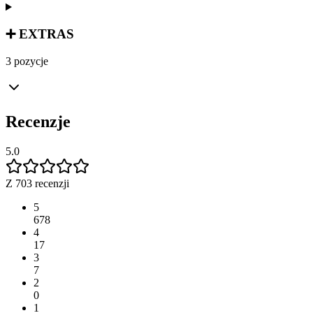
➕ EXTRAS
3 pozycje
Recenzje
5.0
Z 703 recenzji
5
678
4
17
3
7
2
0
1