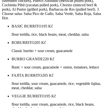
(shredded chicken), Puerco Adobado (mexican pulled pork),
Cochinita Pibil (yucatan pulled pork), Chorizo (minced beef &
pork), Al Pastor (grilled pork), Barbacoa de Res (pulled beef). 3
Choose salsa: Salsa Pico de Gallo, Salsa Verde, Salsa Roja, Salsa
Hot.
BASIC BURRITO
195
Kč
flour tortilla, rice, black beans, meat, cheddar, salsa
ROBURRITO
205
Kč
Classic burrito + sour cream, guacamole
BURRO GRANDE
220
Kč
Basic + sour cream, guacamole + onion, tomatoes, lettuce
FAJITA BURRITO
205
Kč
flour tortilla, sour cream, guacamole, rice, vegetable fajitas,
meat, cheddar, salsa
VEGGIE BURRITO
195
Kč
flour tortilla, sour cream, guacamole, rice, black beans,