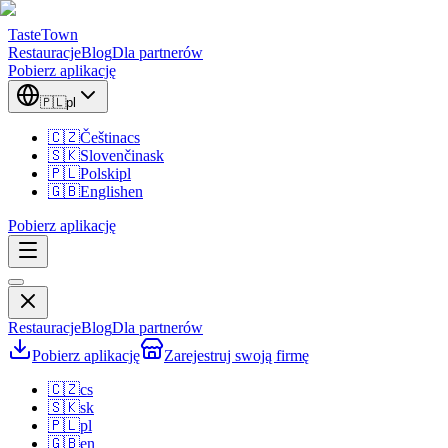
TasteTown
Restauracje
Blog
Dla partnerów
Pobierz aplikację
🇵🇱
pl
🇨🇿
Čeština
cs
🇸🇰
Slovenčina
sk
🇵🇱
Polski
pl
🇬🇧
English
en
Pobierz aplikację
Restauracje
Blog
Dla partnerów
Pobierz aplikację
Zarejestruj swoją firmę
🇨🇿
cs
🇸🇰
sk
🇵🇱
pl
🇬🇧
en