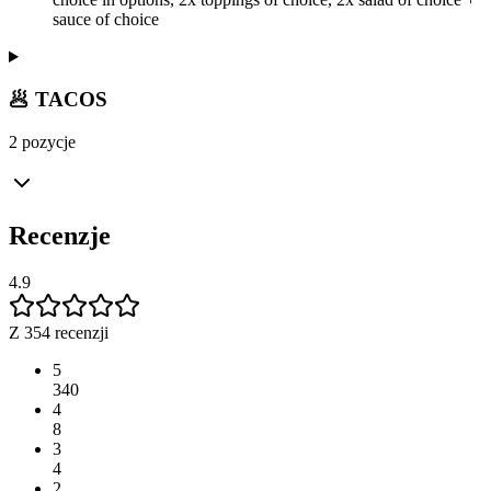
sauce of choice
🥟 TACOS
2 pozycje
Recenzje
4.9
Z 354 recenzji
5
340
4
8
3
4
2