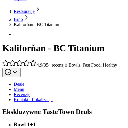
Restauracje
Brno
Kaliforňan - BC Titanium
Kaliforňan - BC Titanium
4.9
(
354
recenzji
)
·
Bowls, Fast Food, Healthy
Deale
Menu
Recenzje
Kontakt i Lokalizacja
Ekskluzywne TasteTown Deals
Bowl 1+1