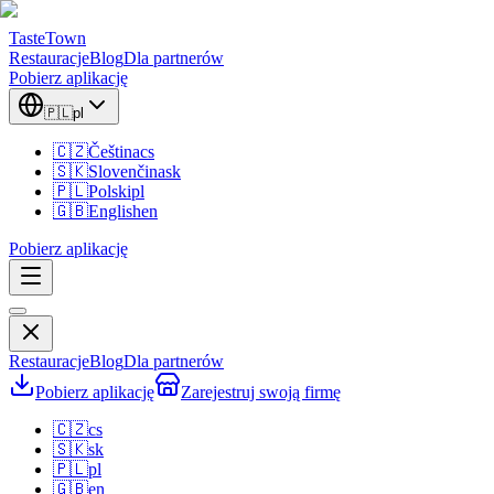
TasteTown
Restauracje
Blog
Dla partnerów
Pobierz aplikację
🇵🇱
pl
🇨🇿
Čeština
cs
🇸🇰
Slovenčina
sk
🇵🇱
Polski
pl
🇬🇧
English
en
Pobierz aplikację
Restauracje
Blog
Dla partnerów
Pobierz aplikację
Zarejestruj swoją firmę
🇨🇿
cs
🇸🇰
sk
🇵🇱
pl
🇬🇧
en