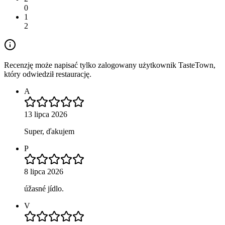
0
1
2
Recenzję może napisać tylko zalogowany użytkownik TasteTown,
który odwiedził restaurację.
A
13 lipca 2026
Super, ďakujem
P
8 lipca 2026
úžasné jídlo.
V