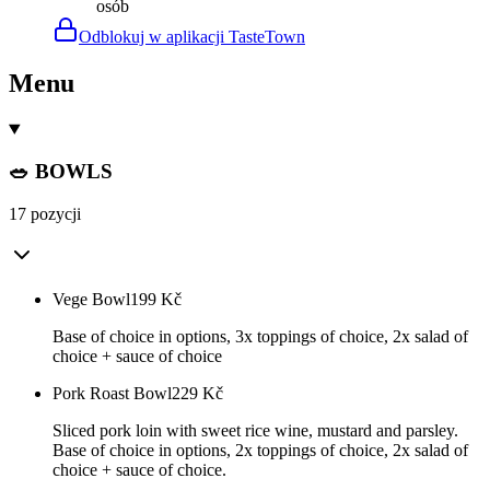
osób
Odblokuj w aplikacji TasteTown
Menu
🥗 BOWLS
17 pozycji
Vege Bowl
199
Kč
Base of choice in options, 3x toppings of choice, 2x salad of
choice + sauce of choice
Pork Roast Bowl
229
Kč
Sliced pork loin with sweet rice wine, mustard and parsley.
Base of choice in options, 2x toppings of choice, 2x salad of
choice + sauce of choice.