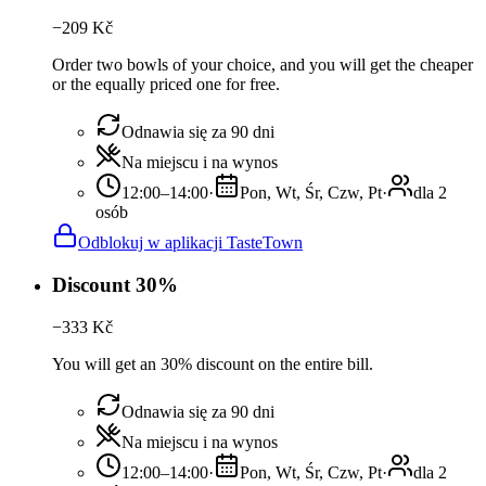
−
209
Kč
Order two bowls of your choice, and you will get the cheaper
or the equally priced one for free.
Odnawia się za 90 dni
Na miejscu i na wynos
12:00–14:00
·
Pon, Wt, Śr, Czw, Pt
·
dla 2
osób
Odblokuj w aplikacji TasteTown
Discount 30%
−
333
Kč
You will get an 30% discount on the entire bill.
Odnawia się za 90 dni
Na miejscu i na wynos
12:00–14:00
·
Pon, Wt, Śr, Czw, Pt
·
dla 2