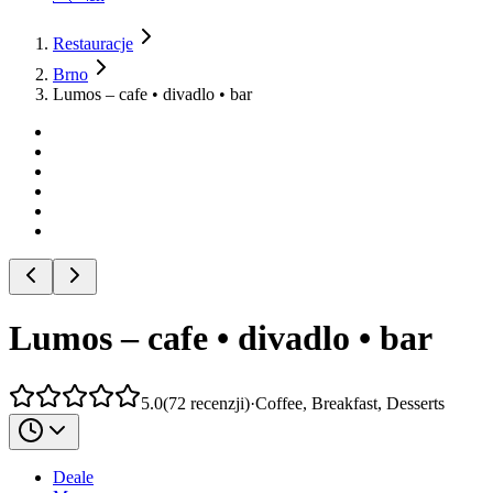
Restauracje
Brno
Lumos – cafe • divadlo • bar
Lumos – cafe • divadlo • bar
5.0
(
72
recenzji
)
·
Coffee, Breakfast, Desserts
Deale