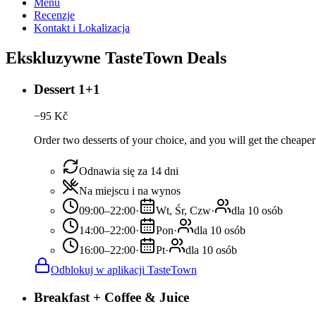
Menu
Recenzje
Kontakt i Lokalizacja
Ekskluzywne TasteTown Deals
Dessert 1+1
−
95
Kč
Order two desserts of your choice, and you will get the cheaper 
Odnawia się za 14 dni
Na miejscu i na wynos
09:00–22:00
·
Wt, Śr, Czw
·
dla 10 osób
14:00–22:00
·
Pon
·
dla 10 osób
16:00–22:00
·
Pt
·
dla 10 osób
Odblokuj w aplikacji TasteTown
Breakfast + Coffee & Juice