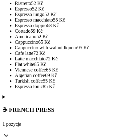
Ristretto
52
Kč
Espresso
52
Kč
Espresso lungo
52
Kč
Espresso macchiato
55
Kč
Espresso doppio
68
Kč
Cortado
59
Kč
Americano
52
Kč
Cappuccino
65
Kč
Cappuccino with walnut liqueur
95
Kč
Cafe latte
72
Kč
Latte macchiato
72
Kč
Flat white
85
Kč
Viennese coffee
65
Kč
Algerian coffee
69
Kč
Turkish coffee
55
Kč
Espresso tonic
85
Kč
☕ FRENCH PRESS
1 pozycja