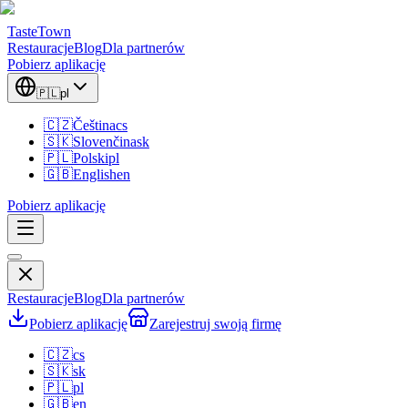
TasteTown
Restauracje
Blog
Dla partnerów
Pobierz aplikację
🇵🇱
pl
🇨🇿
Čeština
cs
🇸🇰
Slovenčina
sk
🇵🇱
Polski
pl
🇬🇧
English
en
Pobierz aplikację
Restauracje
Blog
Dla partnerów
Pobierz aplikację
Zarejestruj swoją firmę
🇨🇿
cs
🇸🇰
sk
🇵🇱
pl
🇬🇧
en