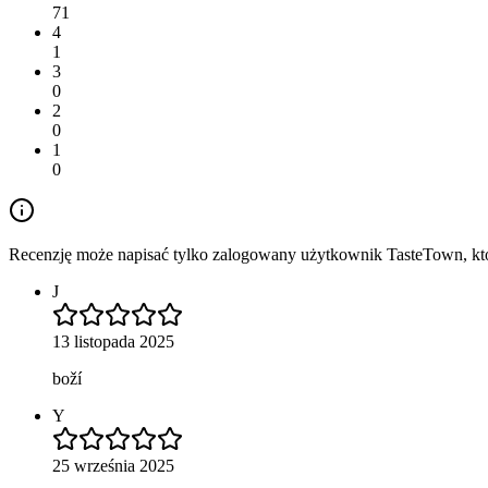
71
4
1
3
0
2
0
1
0
Recenzję może napisać tylko zalogowany użytkownik TasteTown, któr
J
13 listopada 2025
boží
Y
25 września 2025