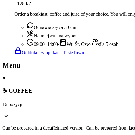
−
128
Kč
Order a breakfast, coffee and juise of your choice. You will only
Odnawia się za 30 dni
Na miejscu i na wynos
09:00–14:00
·
Wt, Śr, Czw
·
dla 5 osób
Odblokuj w aplikacji TasteTown
Menu
☕ COFFEE
16 pozycji
Can be prepared in a decaffeinated version. Can be prepared from lacto