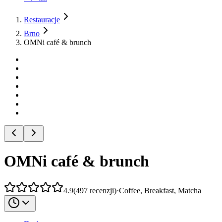
Restauracje
Brno
OMNi café & brunch
OMNi café & brunch
4.9
(
497
recenzji
)
·
Coffee, Breakfast, Matcha