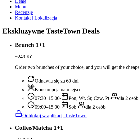
Deale
Menu
Recenzje
Kontakt i Lokalizacja
Ekskluzywne TasteTown Deals
Brunch 1+1
−
249
Kč
Order two brunches of your choice, and you will get the cheaper
Odnawia się za 60 dni
Konsumpcja na miejscu
07:30–15:00
·
Pon, Wt, Śr, Czw, Pt
·
dla 2 osób
09:00–15:00
·
Sob
·
dla 2 osób
Odblokuj w aplikacji TasteTown
Coffee/Matcha 1+1