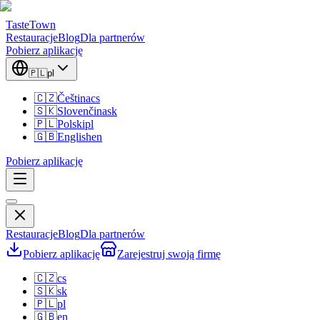
TasteTown
Restauracje
Blog
Dla partnerów
Pobierz aplikację
🇵🇱
pl
🇨🇿
Čeština
cs
🇸🇰
Slovenčina
sk
🇵🇱
Polski
pl
🇬🇧
English
en
Pobierz aplikację
Restauracje
Blog
Dla partnerów
Pobierz aplikację
Zarejestruj swoją firmę
🇨🇿
cs
🇸🇰
sk
🇵🇱
pl
🇬🇧
en