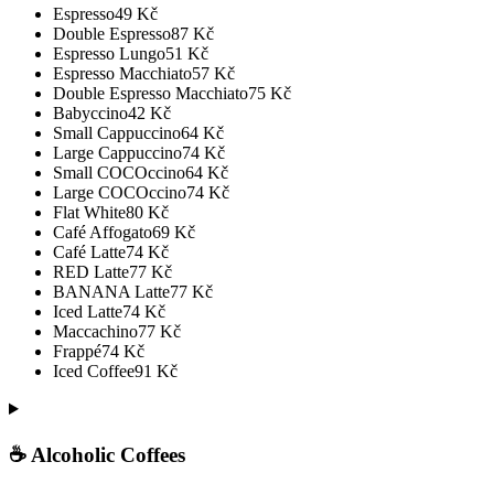
Espresso
49
Kč
Double Espresso
87
Kč
Espresso Lungo
51
Kč
Espresso Macchiato
57
Kč
Double Espresso Macchiato
75
Kč
Babyccino
42
Kč
Small Cappuccino
64
Kč
Large Cappuccino
74
Kč
Small COCOccino
64
Kč
Large COCOccino
74
Kč
Flat White
80
Kč
Café Affogato
69
Kč
Café Latte
74
Kč
RED Latte
77
Kč
BANANA Latte
77
Kč
Iced Latte
74
Kč
Maccachino
77
Kč
Frappé
74
Kč
Iced Coffee
91
Kč
☕ Alcoholic Coffees