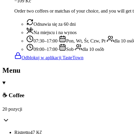
−
109
Kč
Order two coffees or matchas of your choice, and you will get th
Odnawia się za 60 dni
Na miejscu i na wynos
07:30–17:00
·
Pon, Wt, Śr, Czw, Pt
·
dla 10 osó
09:00–17:00
·
Sob
·
dla 10 osób
Odblokuj w aplikacji TasteTown
Menu
☕ Coffee
20 pozycji
Ristretto
47
Kč