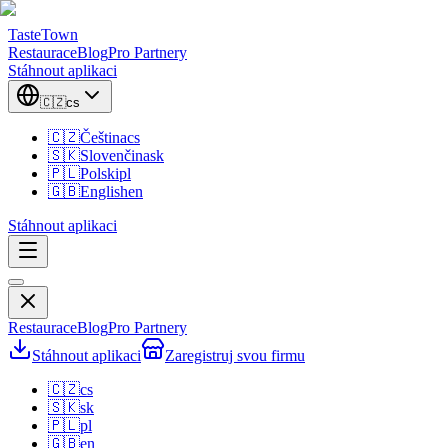
TasteTown
Restaurace
Blog
Pro Partnery
Stáhnout aplikaci
🇨🇿
cs
🇨🇿
Čeština
cs
🇸🇰
Slovenčina
sk
🇵🇱
Polski
pl
🇬🇧
English
en
Stáhnout aplikaci
Restaurace
Blog
Pro Partnery
Stáhnout aplikaci
Zaregistruj svou firmu
🇨🇿
cs
🇸🇰
sk
🇵🇱
pl
🇬🇧
en