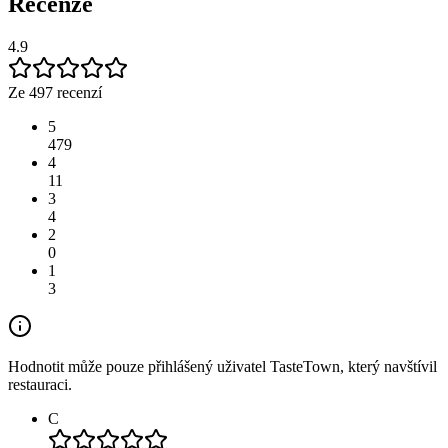
Recenze
4.9
Ze 497 recenzí
5
479
4
11
3
4
2
0
1
3
Hodnotit může pouze přihlášený uživatel TasteTown, který navštívil
restauraci.
C