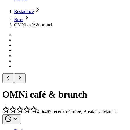
Restaurace
Brno
OMNi café & brunch
OMNi café & brunch
4.9
(
497
recenzí
)
·
Coffee, Breakfast, Matcha