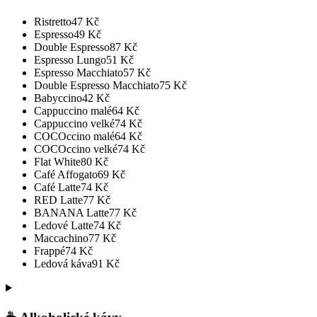
Ristretto
47
Kč
Espresso
49
Kč
Double Espresso
87
Kč
Espresso Lungo
51
Kč
Espresso Macchiato
57
Kč
Double Espresso Macchiato
75
Kč
Babyccino
42
Kč
Cappuccino malé
64
Kč
Cappuccino velké
74
Kč
COCOccino malé
64
Kč
COCOccino velké
74
Kč
Flat White
80
Kč
Café Affogato
69
Kč
Café Latte
74
Kč
RED Latte
77
Kč
BANANA Latte
77
Kč
Ledové Latte
74
Kč
Maccachino
77
Kč
Frappé
74
Kč
Ledová káva
91
Kč