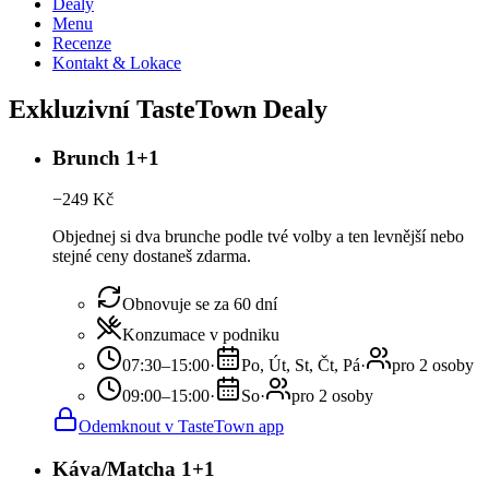
Dealy
Menu
Recenze
Kontakt & Lokace
Exkluzivní TasteTown Dealy
Brunch 1+1
−
249
Kč
Objednej si dva brunche podle tvé volby a ten levnější nebo
stejné ceny dostaneš zdarma.
Obnovuje se za 60 dní
Konzumace v podniku
07:30–15:00
·
Po, Út, St, Čt, Pá
·
pro 2 osoby
09:00–15:00
·
So
·
pro 2 osoby
Odemknout v TasteTown app
Káva/Matcha 1+1