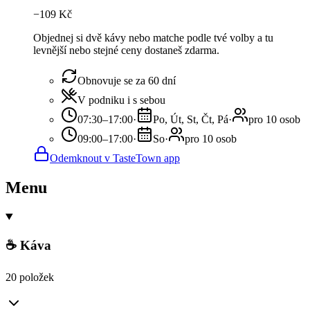
−
109
Kč
Objednej si dvě kávy nebo matche podle tvé volby a tu
levnější nebo stejné ceny dostaneš zdarma.
Obnovuje se za 60 dní
V podniku i s sebou
07:30–17:00
·
Po, Út, St, Čt, Pá
·
pro 10 osob
09:00–17:00
·
So
·
pro 10 osob
Odemknout v TasteTown app
Menu
☕ Káva
20 položek