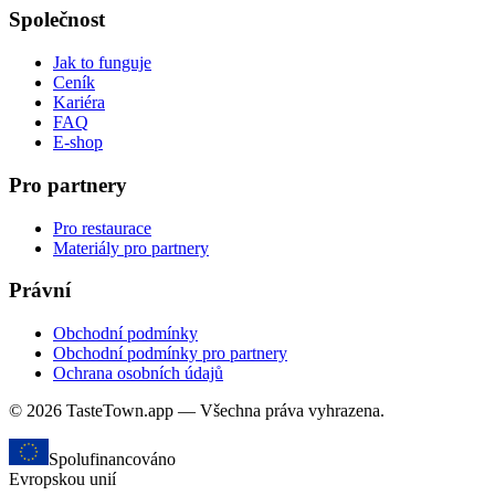
Společnost
Jak to funguje
Ceník
Kariéra
FAQ
E-shop
Pro partnery
Pro restaurace
Materiály pro partnery
Právní
Obchodní podmínky
Obchodní podmínky pro partnery
Ochrana osobních údajů
© 2026 TasteTown.app — Všechna práva vyhrazena.
Spolufinancováno
Evropskou unií