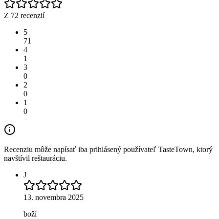
Z 72 recenzií
5
71
4
1
3
0
2
0
1
0
Recenziu môže napísať iba prihlásený používateľ TasteTown, ktorý
navštívil reštauráciu.
J
13. novembra 2025
boží