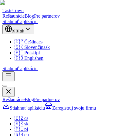
TasteTown
Reštaurácie
Blog
Pre partnerov
Stiahnuť aplikáciu
🇸🇰
sk
🇨🇿
Čeština
cs
🇸🇰
Slovenčina
sk
🇵🇱
Polski
pl
🇬🇧
English
en
Stiahnuť aplikáciu
Reštaurácie
Blog
Pre partnerov
Stiahnuť aplikáciu
Zaregistruj svoju firmu
🇨🇿
cs
🇸🇰
sk
🇵🇱
pl
🇬🇧
en