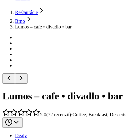
Reštaurácie
Brno
Lumos – cafe • divadlo • bar
Lumos – cafe • divadlo • bar
5.0
(
72
recenzií
)
·
Coffee, Breakfast, Desserts
Dealy