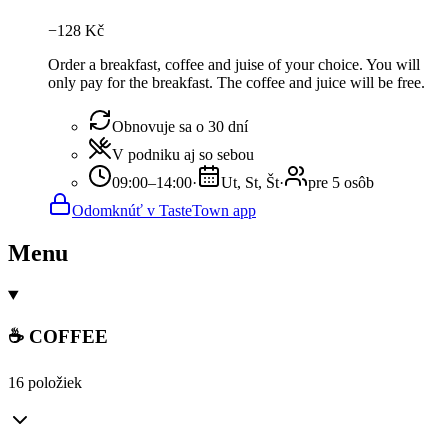
−
128
Kč
Order a breakfast, coffee and juise of your choice. You will
only pay for the breakfast. The coffee and juice will be free.
Obnovuje sa o 30 dní
V podniku aj so sebou
09:00–14:00
·
Ut, St, Št
·
pre 5 osôb
Odomknúť v TasteTown app
Menu
☕ COFFEE
16 položiek