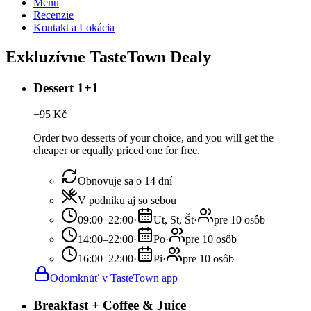
Menu
Recenzie
Kontakt a Lokácia
Exkluzívne TasteTown Dealy
Dessert 1+1
−
95
Kč
Order two desserts of your choice, and you will get the
cheaper or equally priced one for free.
Obnovuje sa o 14 dní
V podniku aj so sebou
09:00–22:00
·
Ut, St, Št
·
pre 10 osôb
14:00–22:00
·
Po
·
pre 10 osôb
16:00–22:00
·
Pi
·
pre 10 osôb
Odomknúť v TasteTown app
Breakfast + Coffee & Juice