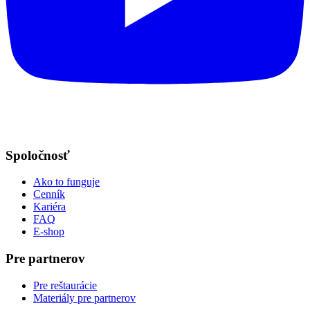
Spoločnosť
Ako to funguje
Cenník
Kariéra
FAQ
E-shop
Pre partnerov
Pre reštaurácie
Materiály pre partnerov