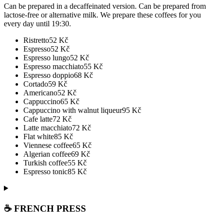
Can be prepared in a decaffeinated version. Can be prepared from
lactose-free or alternative milk. We prepare these coffees for you
every day until 19:30.
Ristretto
52
Kč
Espresso
52
Kč
Espresso lungo
52
Kč
Espresso macchiato
55
Kč
Espresso doppio
68
Kč
Cortado
59
Kč
Americano
52
Kč
Cappuccino
65
Kč
Cappuccino with walnut liqueur
95
Kč
Cafe latte
72
Kč
Latte macchiato
72
Kč
Flat white
85
Kč
Viennese coffee
65
Kč
Algerian coffee
69
Kč
Turkish coffee
55
Kč
Espresso tonic
85
Kč
☕ FRENCH PRESS