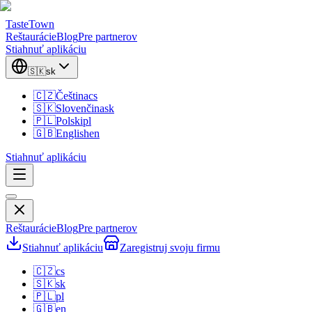
TasteTown
Reštaurácie
Blog
Pre partnerov
Stiahnuť aplikáciu
🇸🇰
sk
🇨🇿
Čeština
cs
🇸🇰
Slovenčina
sk
🇵🇱
Polski
pl
🇬🇧
English
en
Stiahnuť aplikáciu
Reštaurácie
Blog
Pre partnerov
Stiahnuť aplikáciu
Zaregistruj svoju firmu
🇨🇿
cs
🇸🇰
sk
🇵🇱
pl
🇬🇧
en