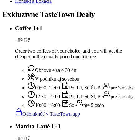
Kontakt a Lokácia
Exkluzívne TasteTown Dealy
Coffee 1+1
−
89
Kč
Order two coffees of your choice, and you will get the
cheaper or the equally priced one for free.
Obnovuje sa o 30 dní
V podniku aj so sebou
09:00–12:00
·
Po, Ut, St, Št, Pi
·
pre 3 osoby
12:30–19:00
·
Po, Ut, St, Št, Pi
·
pre 2 osoby
10:00–16:00
·
So
·
pre 5 osôb
Odomknúť v TasteTown app
Matcha Latté 1+1
−
84
Kč