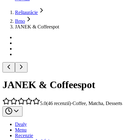
Reštaurácie
Brno
JANEK & Coffeespot
JANEK & Coffeespot
5.0
(
46
recenzií
)
·
Coffee, Matcha, Desserts
Dealy
Menu
Recenzie