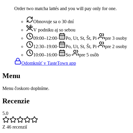
Order two matcha lattés and you will pay only for one.
Obnovuje sa o 30 dní
V podniku aj so sebou
09:00–12:00
·
Po, Ut, St, Št, Pi
·
pre 3 osoby
12:30–19:00
·
Po, Ut, St, Št, Pi
·
pre 2 osoby
10:00–16:00
·
So
·
pre 5 osôb
Odomknúť v TasteTown app
Menu
Menu čoskoro doplníme.
Recenzie
5.0
Z 46 recenzií