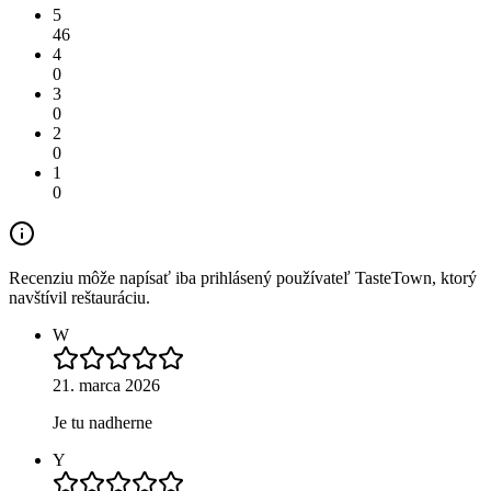
5
46
4
0
3
0
2
0
1
0
Recenziu môže napísať iba prihlásený používateľ TasteTown, ktorý
navštívil reštauráciu.
W
21. marca 2026
Je tu nadherne
Y