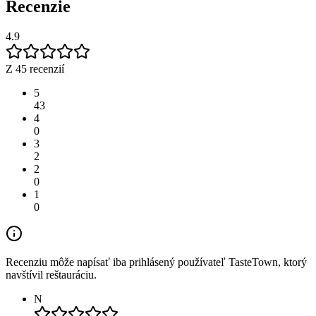
Recenzie
4.9
Z 45 recenzií
5
43
4
0
3
2
2
0
1
0
Recenziu môže napísať iba prihlásený používateľ TasteTown, ktorý
navštívil reštauráciu.
N