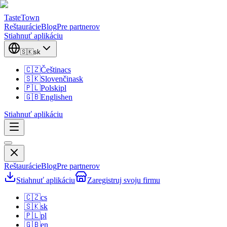
TasteTown
Reštaurácie
Blog
Pre partnerov
Stiahnuť aplikáciu
🇸🇰
sk
🇨🇿
Čeština
cs
🇸🇰
Slovenčina
sk
🇵🇱
Polski
pl
🇬🇧
English
en
Stiahnuť aplikáciu
Reštaurácie
Blog
Pre partnerov
Stiahnuť aplikáciu
Zaregistruj svoju firmu
🇨🇿
cs
🇸🇰
sk
🇵🇱
pl
🇬🇧
en