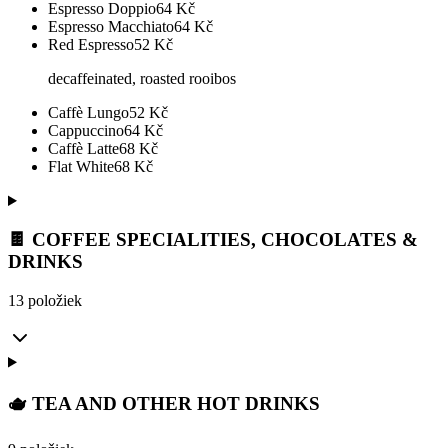
Espresso Doppio
64
Kč
Espresso Macchiato
64
Kč
Red Espresso
52
Kč
decaffeinated, roasted rooibos
Caffè Lungo
52
Kč
Cappuccino
64
Kč
Caffè Latte
68
Kč
Flat White
68
Kč
🍫 COFFEE SPECIALITIES, CHOCOLATES &
DRINKS
13 položiek
🫖 TEA AND OTHER HOT DRINKS