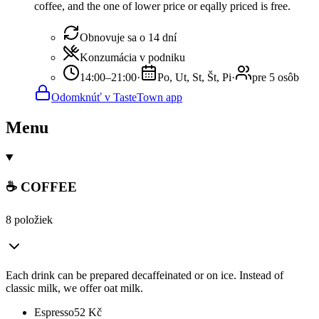
coffee, and the one of lower price or eqally priced is free.
Obnovuje sa o 14 dní
Konzumácia v podniku
14:00–21:00
·
Po, Ut, St, Št, Pi
·
pre 5 osôb
Odomknúť v TasteTown app
Menu
☕ COFFEE
8 položiek
Each drink can be prepared decaffeinated or on ice. Instead of
classic milk, we offer oat milk.
Espresso
52
Kč