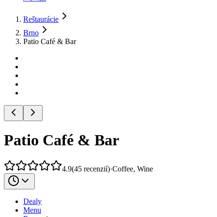
Reštaurácie
Brno
Patio Café & Bar
Patio Café & Bar
4.9
(
45
recenzií
)
·
Coffee, Wine
Dealy
Menu