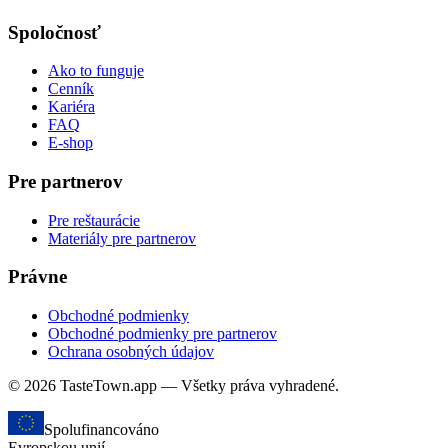
Spoločnosť
Ako to funguje
Cenník
Kariéra
FAQ
E-shop
Pre partnerov
Pre reštaurácie
Materiály pre partnerov
Právne
Obchodné podmienky
Obchodné podmienky pre partnerov
Ochrana osobných údajov
© 2026 TasteTown.app — Všetky práva vyhradené.
Spolufinancováno
Evropskou unií