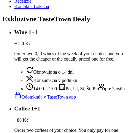
Recenzie
Kontakt a Lokácia
Exkluzívne TasteTown Dealy
Wine 1+1
−
120
Kč
Order two 0,2l wines of the week of your choice, and you
will get the cheaper or the equally priced one for free.
Obnovuje sa o 14 dní
Konzumácia v podniku
14:00–21:00
·
Po, Ut, St, Št, Pi
·
pre 5 osôb
Odomknúť v TasteTown app
Coffee 1+1
−
88
Kč
Order two coffees of your choice. You only pay for one