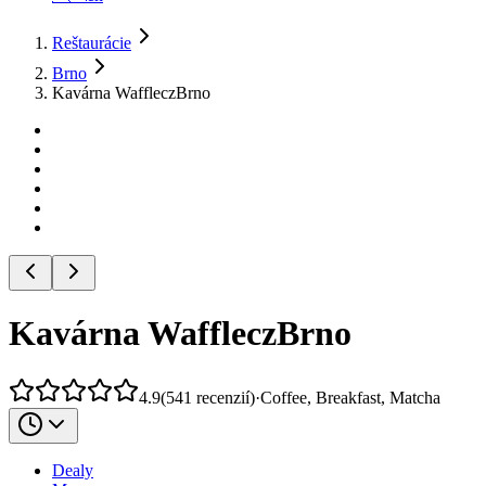
Reštaurácie
Brno
Kavárna WaffleczBrno
Kavárna WaffleczBrno
4.9
(
541
recenzií
)
·
Coffee, Breakfast, Matcha
Dealy