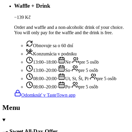
Waffle + Drink
−
139
Kč
Order and waffle and a non-alcoholic drink of your choice.
You will only pay for the waffle and the drink is free.
Obnovuje sa o 60 dní
Konzumácia v podniku
13:00–18:00
·
Ne
·
pre 5 osôb
13:00–20:00
·
So
·
pre 5 osôb
08:00–20:00
·
Ut, St, Št, Pi
·
pre 5 osôb
08:00–20:00
·
Po
·
pre 5 osôb
Odomknúť v TasteTown app
Menu
🍳 Sweet All-Day Offer