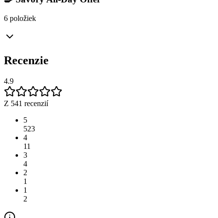
6 položiek
Recenzie
4.9
Z 541 recenzií
5
523
4
11
3
4
2
1
1
2