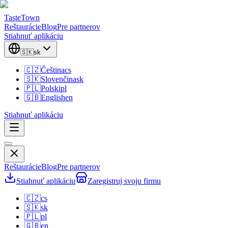
TasteTown
Reštaurácie
Blog
Pre partnerov
Stiahnuť aplikáciu
🇸🇰
sk
🇨🇿
Čeština
cs
🇸🇰
Slovenčina
sk
🇵🇱
Polski
pl
🇬🇧
English
en
Stiahnuť aplikáciu
Reštaurácie
Blog
Pre partnerov
Stiahnuť aplikáciu
Zaregistruj svoju firmu
🇨🇿
cs
🇸🇰
sk
🇵🇱
pl
🇬🇧
en