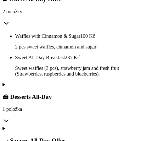
2 položky
Waffles with Cinnamon & Sugar
100
Kč
2 pcs sweet waffles, cinnamon and sugar
Sweet All-Day Breakfast
235
Kč
Sweet waffles (3 pcs), strawberry jam and fresh fruit
(Strawberries, raspberries and blueberries).
🍰 Desserts All-Day
1 položka
🍳 Savory All-Day Offer