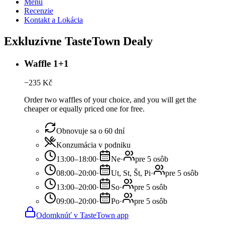
Menu
Recenzie
Kontakt a Lokácia
Exkluzívne TasteTown Dealy
Waffle 1+1
−
235
Kč
Order two waffles of your choice, and you will get the
cheaper or equally priced one for free.
Obnovuje sa o 60 dní
Konzumácia v podniku
13:00–18:00
·
Ne
·
pre 5 osôb
08:00–20:00
·
Ut, St, Št, Pi
·
pre 5 osôb
13:00–20:00
·
So
·
pre 5 osôb
09:00–20:00
·
Po
·
pre 5 osôb
Odomknúť v TasteTown app