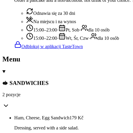
Order a pancake and a non-alcoholic hot drink of your choice. Y
Odnawia się za 30 dni
Na miejscu i na wynos
15:00–23:00
·
Pt, Sob
·
dla 10 osób
15:00–22:00
·
Wt, Śr, Czw
·
dla 10 osób
Odblokuj w aplikacji TasteTown
Menu
🥪 SANDWICHES
2 pozycje
Ham, Cheese, Egg Sandwich
179
Kč
Dressing, served with a side salad.