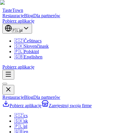
TasteTown
Restauracje
Blog
Dla partnerów
Pobierz aplikację
🇵🇱
pl
🇨🇿
Čeština
cs
🇸🇰
Slovenčina
sk
🇵🇱
Polski
pl
🇬🇧
English
en
Pobierz aplikację
Restauracje
Blog
Dla partnerów
Pobierz aplikację
Zarejestruj swoją firmę
🇨🇿
cs
🇸🇰
sk
🇵🇱
pl
🇬🇧
en