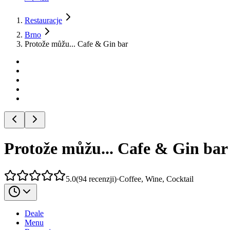
Restauracje
Brno
Protože můžu... Cafe & Gin bar
Protože můžu... Cafe & Gin bar
5.0
(
94
recenzji
)
·
Coffee, Wine, Cocktail
Deale
Menu