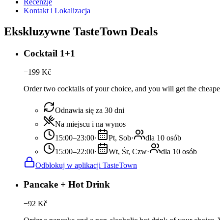
Recenzje
Kontakt i Lokalizacja
Ekskluzywne TasteTown Deals
Cocktail 1+1
−
199
Kč
Order two cocktails of your choice, and you will get the cheaper
Odnawia się za 30 dni
Na miejscu i na wynos
15:00–23:00
·
Pt, Sob
·
dla 10 osób
15:00–22:00
·
Wt, Śr, Czw
·
dla 10 osób
Odblokuj w aplikacji TasteTown
Pancake + Hot Drink
−
92
Kč