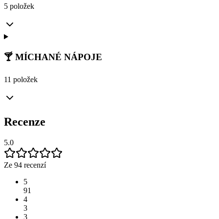
5 položek
🍸 MÍCHANÉ NÁPOJE
11 položek
Recenze
5.0
Ze 94 recenzí
5
91
4
3
3