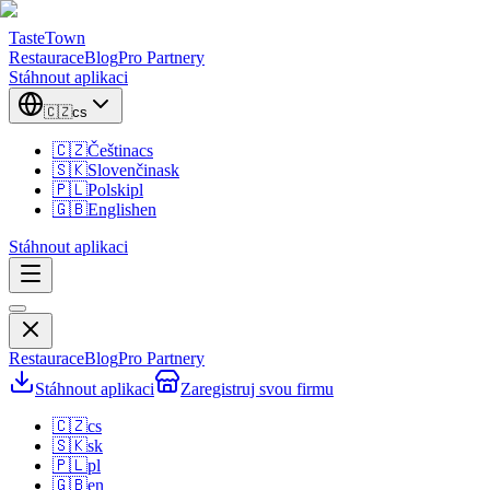
TasteTown
Restaurace
Blog
Pro Partnery
Stáhnout aplikaci
🇨🇿
cs
🇨🇿
Čeština
cs
🇸🇰
Slovenčina
sk
🇵🇱
Polski
pl
🇬🇧
English
en
Stáhnout aplikaci
Restaurace
Blog
Pro Partnery
Stáhnout aplikaci
Zaregistruj svou firmu
🇨🇿
cs
🇸🇰
sk
🇵🇱
pl
🇬🇧
en