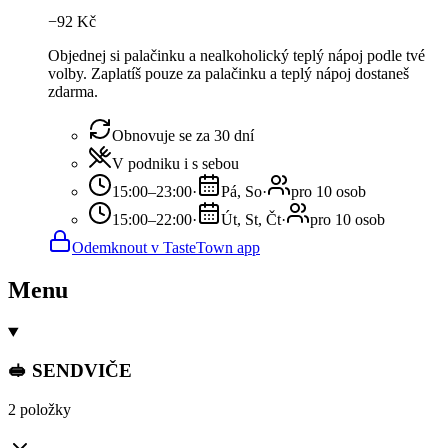
−
92
Kč
Objednej si palačinku a nealkoholický teplý nápoj podle tvé
volby. Zaplatíš pouze za palačinku a teplý nápoj dostaneš
zdarma.
Obnovuje se za 30 dní
V podniku i s sebou
15:00–23:00
·
Pá, So
·
pro 10 osob
15:00–22:00
·
Út, St, Čt
·
pro 10 osob
Odemknout v TasteTown app
Menu
🥪 SENDVIČE
2 položky