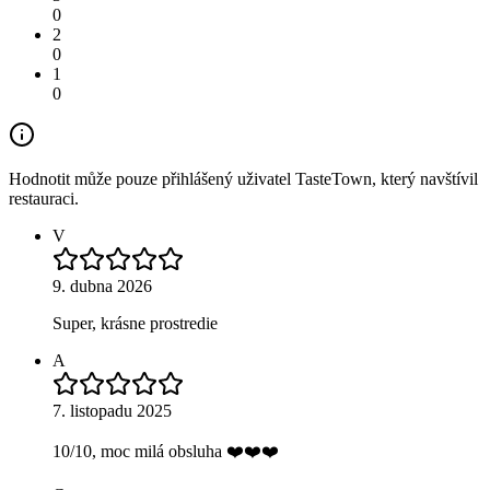
0
2
0
1
0
Hodnotit může pouze přihlášený uživatel TasteTown, který navštívil
restauraci.
V
9. dubna 2026
Super, krásne prostredie
A
7. listopadu 2025
10/10, moc milá obsluha ❤️❤️❤️