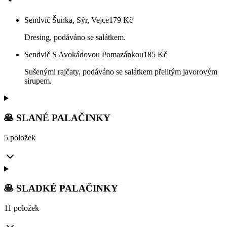
Sendvič Šunka, Sýr, Vejce
179
Kč
Dresing, podáváno se salátkem.
Sendvič S Avokádovou Pomazánkou
185
Kč
Sušenými rajčaty, podáváno se salátkem přelitým javorovým
sirupem.
🥞 SLANÉ PALAČINKY
5 položek
🥞 SLADKÉ PALAČINKY
11 položek