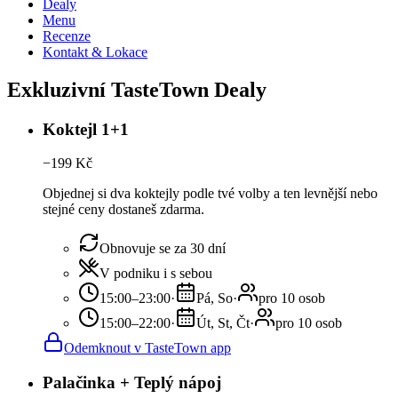
Dealy
Menu
Recenze
Kontakt & Lokace
Exkluzivní TasteTown Dealy
Koktejl 1+1
−
199
Kč
Objednej si dva koktejly podle tvé volby a ten levnější nebo
stejné ceny dostaneš zdarma.
Obnovuje se za 30 dní
V podniku i s sebou
15:00–23:00
·
Pá, So
·
pro 10 osob
15:00–22:00
·
Út, St, Čt
·
pro 10 osob
Odemknout v TasteTown app
Palačinka + Teplý nápoj