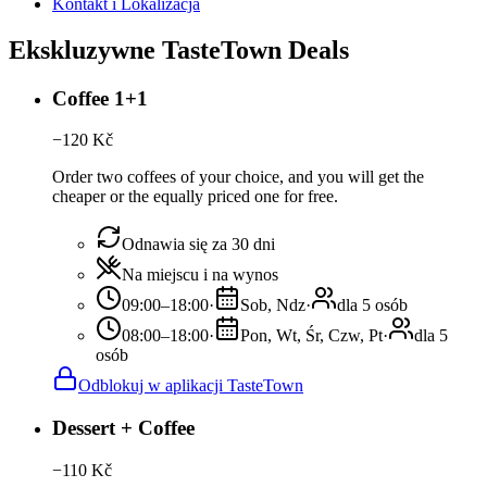
Kontakt i Lokalizacja
Ekskluzywne TasteTown Deals
Coffee 1+1
−
120
Kč
Order two coffees of your choice, and you will get the
cheaper or the equally priced one for free.
Odnawia się za 30 dni
Na miejscu i na wynos
09:00–18:00
·
Sob, Ndz
·
dla 5 osób
08:00–18:00
·
Pon, Wt, Śr, Czw, Pt
·
dla 5
osób
Odblokuj w aplikacji TasteTown
Dessert + Coffee
−
110
Kč