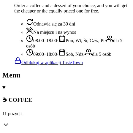
Order a coffee and a dessert of your choice, and you will get
the cheaper or the equally priced one for free.
Odnawia się za 30 dni
Na miejscu i na wynos
08:00–18:00
·
Pon, Wt, Śr, Czw, Pt
·
dla 5
osób
09:00–18:00
·
Sob, Ndz
·
dla 5 osób
Odblokuj w aplikacji TasteTown
Menu
☕ COFFEE
11 pozycji