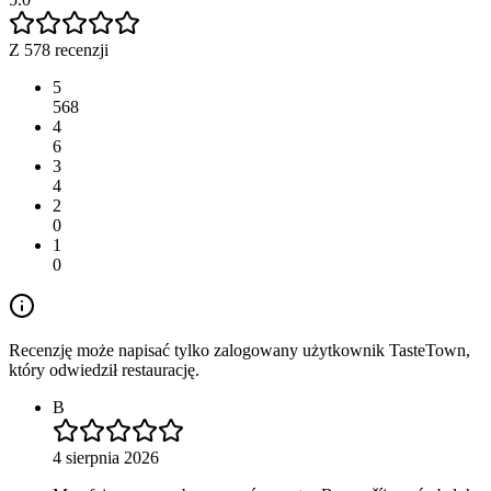
Z 578 recenzji
5
568
4
6
3
4
2
0
1
0
Recenzję może napisać tylko zalogowany użytkownik TasteTown,
który odwiedził restaurację.
B
4 sierpnia 2026