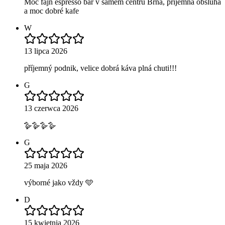
Moc fajn espresso bar v samém centru Brna, příjemná obsluha
a moc dobré kafe
W
13 lipca 2026
příjemný podnik, velice dobrá káva plná chuti!!!
G
13 czerwca 2026
🪿🪿🪿🪿
G
25 maja 2026
výborné jako vždy 🩵
D
15 kwietnia 2026