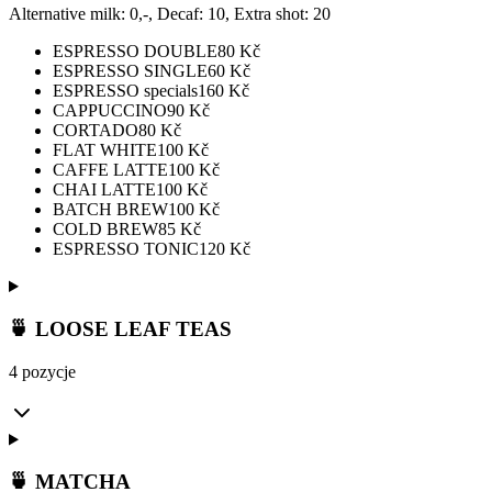
Alternative milk: 0,-, Decaf: 10, Extra shot: 20
ESPRESSO DOUBLE
80
Kč
ESPRESSO SINGLE
60
Kč
ESPRESSO specials
160
Kč
CAPPUCCINO
90
Kč
CORTADO
80
Kč
FLAT WHITE
100
Kč
CAFFE LATTE
100
Kč
CHAI LATTE
100
Kč
BATCH BREW
100
Kč
COLD BREW
85
Kč
ESPRESSO TONIC
120
Kč
🍵 LOOSE LEAF TEAS
4 pozycje
🍵 MATCHA