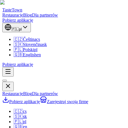
TasteTown
Restauracje
Blog
Dla partnerów
Pobierz aplikację
🇵🇱
pl
🇨🇿
Čeština
cs
🇸🇰
Slovenčina
sk
🇵🇱
Polski
pl
🇬🇧
English
en
Pobierz aplikację
Restauracje
Blog
Dla partnerów
Pobierz aplikację
Zarejestruj swoją firmę
🇨🇿
cs
🇸🇰
sk
🇵🇱
pl
🇬🇧
en