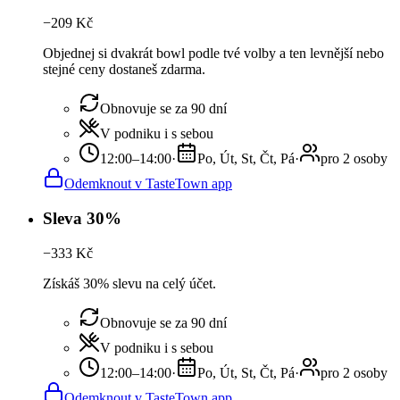
−
209
Kč
Objednej si dvakrát bowl podle tvé volby a ten levnější nebo
stejné ceny dostaneš zdarma.
Obnovuje se za 90 dní
V podniku i s sebou
12:00–14:00
·
Po, Út, St, Čt, Pá
·
pro 2 osoby
Odemknout v TasteTown app
Sleva 30%
−
333
Kč
Získáš 30% slevu na celý účet.
Obnovuje se za 90 dní
V podniku i s sebou
12:00–14:00
·
Po, Út, St, Čt, Pá
·
pro 2 osoby
Odemknout v TasteTown app