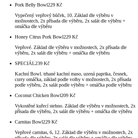
Pork Belly Bowl
229
Kč
Vypečený vepřový bůček, 10. Základ dle výběru v
možnostech, 2x přísada dle výběru, 2x salát dle výběru +
omáčka dle výběru
Honey Citrus Pork Bowl
229
Kč
Vepřové. Základ dle výběru v možnostech, 2x přísada dle
výběru, 2x salát dle výběru + omáčka dle výběru
SPECIÁL
239
Kč
Kachní Bowl. trhané kachní maso, uzená paprika, česnek,
curry omáčka, základ podle volby v možnostech, 2x přísada
podle výběru, 2x salát podle výběru + omáčka podle výběru
Coconut Chicken Bowl
209
Kč
Vykostěné kuřecí stehno. Základ dle výběru v možnostech, 2x
přísada dle výběru, 2x salát dle výběru + omáčka dle výběru
Carnitas Bowl
229
Kč
Vepřové carnitas, 6, 12. Základ dle výběru v možnostech, 2x
přísada dle výběru, 2x salát dle výběru + omáčka dle výběru