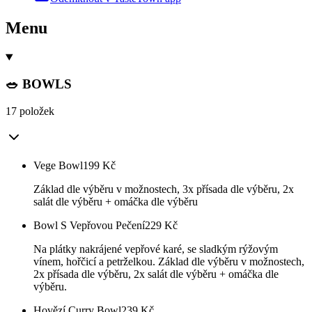
Menu
🥗 BOWLS
17 položek
Vege Bowl
199
Kč
Základ dle výběru v možnostech, 3x přísada dle výběru, 2x
salát dle výběru + omáčka dle výběru
Bowl S Vepřovou Pečení
229
Kč
Na plátky nakrájené vepřové karé, se sladkým rýžovým
vínem, hořčicí a petrželkou. Základ dle výběru v možnostech,
2x přísada dle výběru, 2x salát dle výběru + omáčka dle
výběru.
Hovězí Curry Bowl
239
Kč