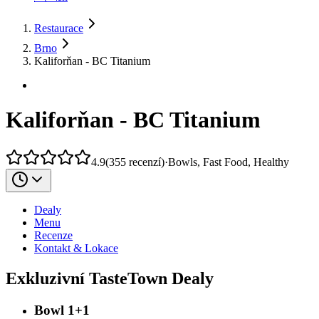
Restaurace
Brno
Kaliforňan - BC Titanium
Kaliforňan - BC Titanium
4.9
(
355
recenzí
)
·
Bowls, Fast Food, Healthy
Dealy
Menu
Recenze
Kontakt & Lokace
Exkluzivní TasteTown Dealy
Bowl 1+1