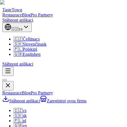
TasteTown
Restaurace
Blog
Pro Partnery
Stáhnout aplikaci
🇨🇿
cs
🇨🇿
Čeština
cs
🇸🇰
Slovenčina
sk
🇵🇱
Polski
pl
🇬🇧
English
en
Stáhnout aplikaci
Restaurace
Blog
Pro Partnery
Stáhnout aplikaci
Zaregistruj svou firmu
🇨🇿
cs
🇸🇰
sk
🇵🇱
pl
🇬🇧
en