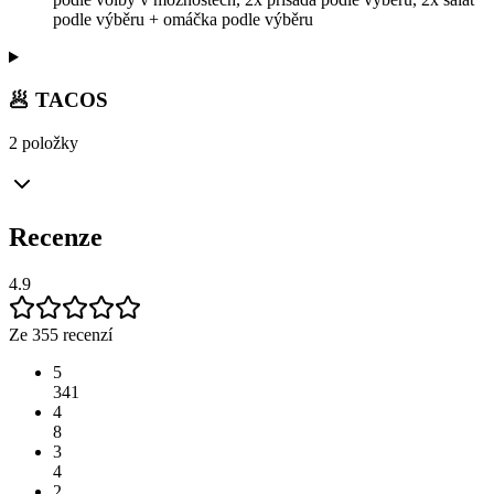
podle výběru + omáčka podle výběru
🥟 TACOS
2 položky
Recenze
4.9
Ze 355 recenzí
5
341
4
8
3
4
2