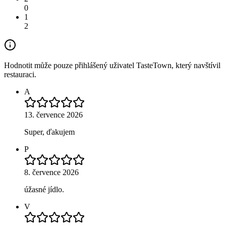
0
1
2
Hodnotit může pouze přihlášený uživatel TasteTown, který navštívil
restauraci.
A
13. července 2026
Super, ďakujem
P
8. července 2026
úžasné jídlo.
V