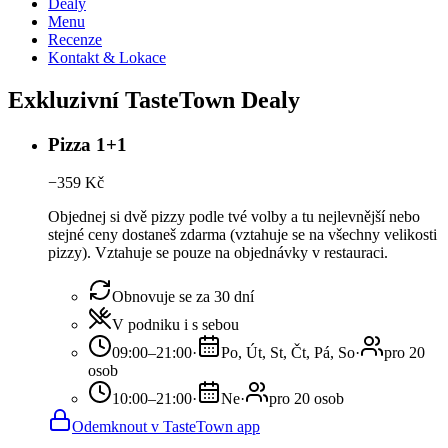
Dealy
Menu
Recenze
Kontakt & Lokace
Exkluzivní TasteTown Dealy
Pizza 1+1
−
359
Kč
Objednej si dvě pizzy podle tvé volby a tu nejlevnější nebo
stejné ceny dostaneš zdarma (vztahuje se na všechny velikosti
pizzy). Vztahuje se pouze na objednávky v restauraci.
Obnovuje se za 30 dní
V podniku i s sebou
09:00–21:00
·
Po, Út, St, Čt, Pá, So
·
pro 20
osob
10:00–21:00
·
Ne
·
pro 20 osob
Odemknout v TasteTown app