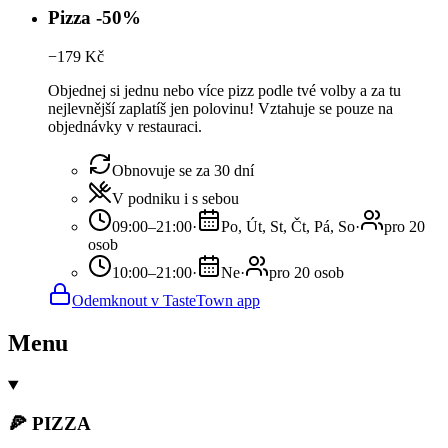
Pizza -50%
−
179
Kč
Objednej si jednu nebo více pizz podle tvé volby a za tu
nejlevnější zaplatíš jen polovinu! Vztahuje se pouze na
objednávky v restauraci.
Obnovuje se za 30 dní
V podniku i s sebou
09:00–21:00
·
Po, Út, St, Čt, Pá, So
·
pro 20
osob
10:00–21:00
·
Ne
·
pro 20 osob
Odemknout v TasteTown app
Menu
🍕 PIZZA