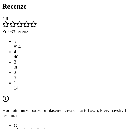
Recenze
4.8
Ze 933 recenzí
5
854
4
40
3
20
2
5
1
14
Hodnotit může pouze přihlášený uživatel TasteTown, který navštívil
restauraci.
G