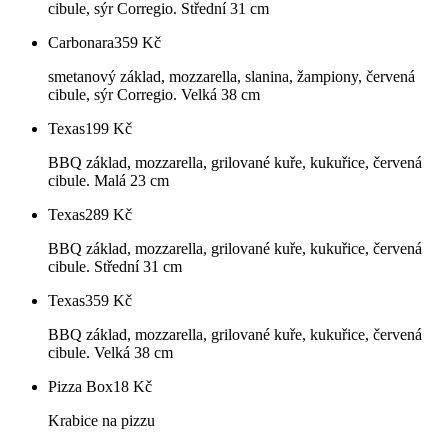
cibule, sýr Corregio. Střední 31 cm
Carbonara
359
Kč
smetanový základ, mozzarella, slanina, žampiony, červená
cibule, sýr Corregio. Velká 38 cm
Texas
199
Kč
BBQ základ, mozzarella, grilované kuře, kukuřice, červená
cibule. Malá 23 cm
Texas
289
Kč
BBQ základ, mozzarella, grilované kuře, kukuřice, červená
cibule. Střední 31 cm
Texas
359
Kč
BBQ základ, mozzarella, grilované kuře, kukuřice, červená
cibule. Velká 38 cm
Pizza Box
18
Kč
Krabice na pizzu