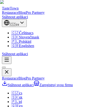
TasteTown
Restaurace
Blog
Pro Partnery
Stáhnout aplikaci
🇨🇿
cs
🇨🇿
Čeština
cs
🇸🇰
Slovenčina
sk
🇵🇱
Polski
pl
🇬🇧
English
en
Stáhnout aplikaci
Restaurace
Blog
Pro Partnery
Stáhnout aplikaci
Zaregistruj svou firmu
🇨🇿
cs
🇸🇰
sk
🇵🇱
pl
🇬🇧
en