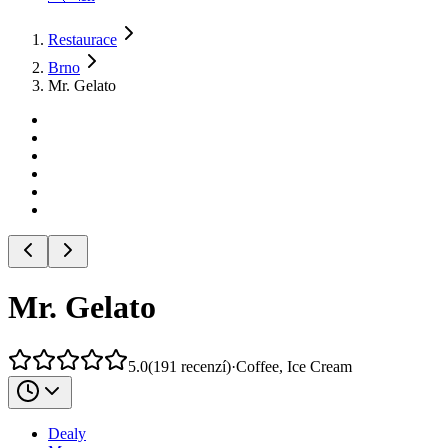
Restaurace
Brno
Mr. Gelato
Mr. Gelato
5.0
(
191
recenzí
)
·
Coffee, Ice Cream
Dealy