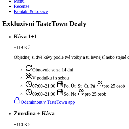
Menu
Recenze
Kontakt & Lokace
Exkluzivní TasteTown Dealy
Káva 1+1
−
119
Kč
Objednej si dvě kávy podle tvé volby a tu levnější nebo stejné
Obnovuje se za 14 dní
V podniku i s sebou
07:00–21:00
·
Po, Út, St, Čt, Pá
·
pro 25 osob
09:00–21:00
·
So, Ne
·
pro 25 osob
Odemknout v TasteTown app
Zmrzlina + Káva
−
110
Kč