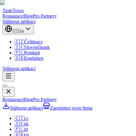
TasteTown
Restaurace
Blog
Pro Partnery
Stáhnout aplikaci
🇨🇿
cs
🇨🇿
Čeština
cs
🇸🇰
Slovenčina
sk
🇵🇱
Polski
pl
🇬🇧
English
en
Stáhnout aplikaci
Restaurace
Blog
Pro Partnery
Stáhnout aplikaci
Zaregistruj svou firmu
🇨🇿
cs
🇸🇰
sk
🇵🇱
pl
🇬🇧
en