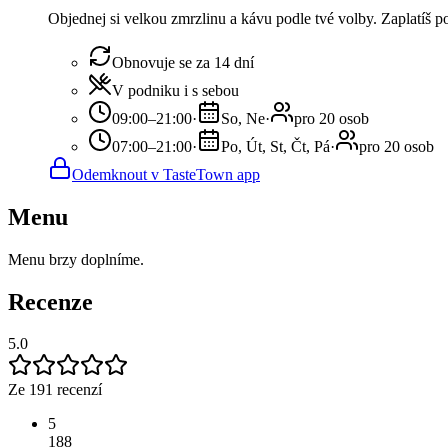
Objednej si velkou zmrzlinu a kávu podle tvé volby. Zaplatíš 
Obnovuje se za 14 dní
V podniku i s sebou
09:00–21:00
·
So, Ne
·
pro 20 osob
07:00–21:00
·
Po, Út, St, Čt, Pá
·
pro 20 osob
Odemknout v TasteTown app
Menu
Menu brzy doplníme.
Recenze
5.0
Ze 191 recenzí
5
188