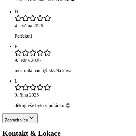
H
4. května 2026
Perfektní
E
9. ledna 2026
moc milá paní 🤭 skvělá káva
L
9. října 2025
děkuji vše bylo v pořádku 😉
Zobrazit více
Kontakt & Lokace