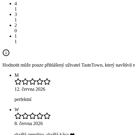
4
1
3
1
2
0
1
1
Hodnotit může pouze přihlášený uživatel TasteTown, který navštívil re
M
12. června 2026
perfektní
W
8. června 2026
skvělá zmrzlina, skvělá káva ❤️