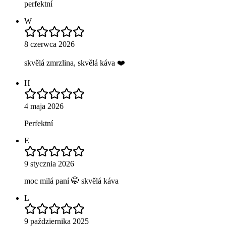
perfektní
W
8 czerwca 2026
skvělá zmrzlina, skvělá káva ❤️
H
4 maja 2026
Perfektní
E
9 stycznia 2026
moc milá paní 🤭 skvělá káva
L
9 października 2025