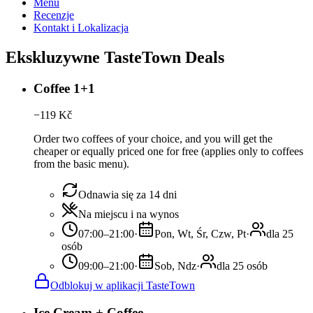
Menu
Recenzje
Kontakt i Lokalizacja
Ekskluzywne TasteTown Deals
Coffee 1+1
−
119
Kč
Order two coffees of your choice, and you will get the
cheaper or equally priced one for free (applies only to coffees
from the basic menu).
Odnawia się za 14 dni
Na miejscu i na wynos
07:00–21:00
·
Pon, Wt, Śr, Czw, Pt
·
dla 25
osób
09:00–21:00
·
Sob, Ndz
·
dla 25 osób
Odblokuj w aplikacji TasteTown
Ice Cream + Coffee