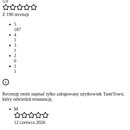
5.0
Z 190 recenzji
5
187
4
1
3
1
2
0
1
1
Recenzję może napisać tylko zalogowany użytkownik TasteTown,
który odwiedził restaurację.
M
12 czerwca 2026