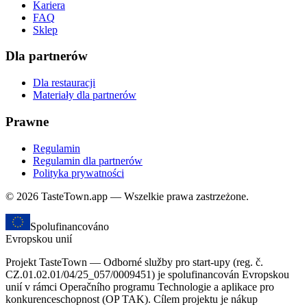
Kariera
FAQ
Sklep
Dla partnerów
Dla restauracji
Materiały dla partnerów
Prawne
Regulamin
Regulamin dla partnerów
Polityka prywatności
© 2026 TasteTown.app — Wszelkie prawa zastrzeżone.
Spolufinancováno
Evropskou unií
Projekt TasteTown — Odborné služby pro start-upy (reg. č.
CZ.01.02.01/04/25_057/0009451) je spolufinancován Evropskou
unií v rámci Operačního programu Technologie a aplikace pro
konkurenceschopnost (OP TAK). Cílem projektu je nákup