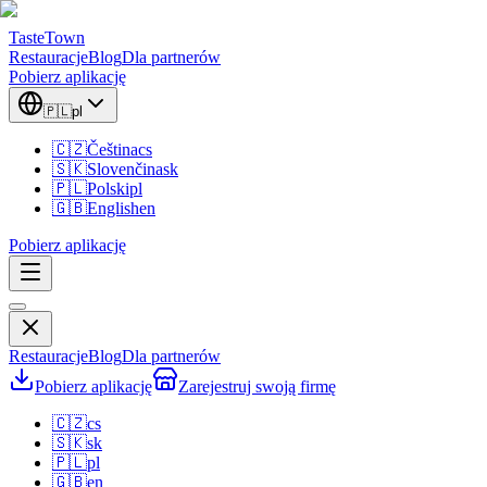
TasteTown
Restauracje
Blog
Dla partnerów
Pobierz aplikację
🇵🇱
pl
🇨🇿
Čeština
cs
🇸🇰
Slovenčina
sk
🇵🇱
Polski
pl
🇬🇧
English
en
Pobierz aplikację
Restauracje
Blog
Dla partnerów
Pobierz aplikację
Zarejestruj swoją firmę
🇨🇿
cs
🇸🇰
sk
🇵🇱
pl
🇬🇧
en