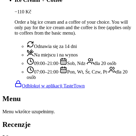
−
110
Kč
Order a big ice cream and a coffee of your choice. You will
only pay for the ice cream and the coffee is free (applies only
to coffees from the basic menu).
Odnawia się za 14 dni
Na miejscu i na wynos
09:00–21:00
·
Sob, Ndz
·
dla 20 osób
07:00–21:00
·
Pon, Wt, Śr, Czw, Pt
·
dla 20
osób
Odblokuj w aplikacji TasteTown
Menu
Menu wkrótce uzupełnimy.
Recenzje