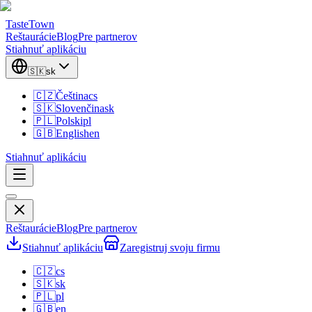
TasteTown
Reštaurácie
Blog
Pre partnerov
Stiahnuť aplikáciu
🇸🇰
sk
🇨🇿
Čeština
cs
🇸🇰
Slovenčina
sk
🇵🇱
Polski
pl
🇬🇧
English
en
Stiahnuť aplikáciu
Reštaurácie
Blog
Pre partnerov
Stiahnuť aplikáciu
Zaregistruj svoju firmu
🇨🇿
cs
🇸🇰
sk
🇵🇱
pl
🇬🇧
en