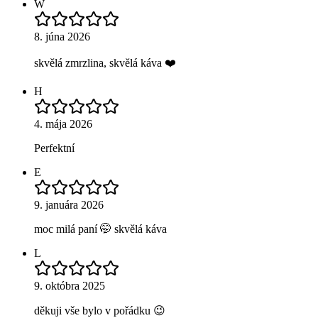
W
8. júna 2026
skvělá zmrzlina, skvělá káva ❤️
H
4. mája 2026
Perfektní
E
9. januára 2026
moc milá paní 🤭 skvělá káva
L
9. októbra 2025
děkuji vše bylo v pořádku 😉