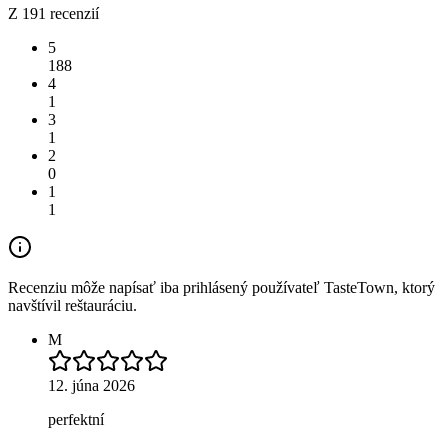
Z 191 recenzií
5
188
4
1
3
1
2
0
1
1
Recenziu môže napísať iba prihlásený používateľ TasteTown, ktorý
navštívil reštauráciu.
M
12. júna 2026
perfektní