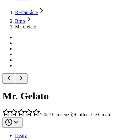
Reštaurácie
Brno
Mr. Gelato
Mr. Gelato
5.0
(
191
recenzií
)
·
Coffee, Ice Cream
Dealy