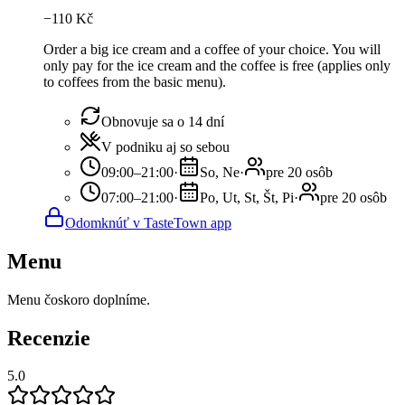
−
110
Kč
Order a big ice cream and a coffee of your choice. You will
only pay for the ice cream and the coffee is free (applies only
to coffees from the basic menu).
Obnovuje sa o 14 dní
V podniku aj so sebou
09:00–21:00
·
So, Ne
·
pre 20 osôb
07:00–21:00
·
Po, Ut, St, Št, Pi
·
pre 20 osôb
Odomknúť v TasteTown app
Menu
Menu čoskoro doplníme.
Recenzie
5.0