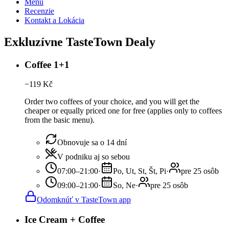
Menu
Recenzie
Kontakt a Lokácia
Exkluzívne TasteTown Dealy
Coffee 1+1
−
119
Kč
Order two coffees of your choice, and you will get the
cheaper or equally priced one for free (applies only to coffees
from the basic menu).
Obnovuje sa o 14 dní
V podniku aj so sebou
07:00–21:00
·
Po, Ut, St, Št, Pi
·
pre 25 osôb
09:00–21:00
·
So, Ne
·
pre 25 osôb
Odomknúť v TasteTown app
Ice Cream + Coffee