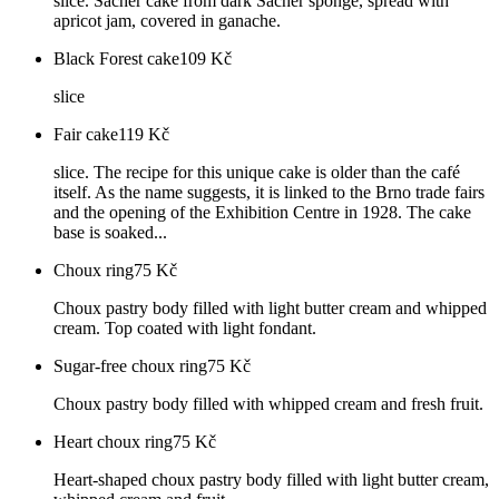
slice. Sacher cake from dark Sacher sponge, spread with
apricot jam, covered in ganache.
Black Forest cake
109
Kč
slice
Fair cake
119
Kč
slice. The recipe for this unique cake is older than the café
itself. As the name suggests, it is linked to the Brno trade fairs
and the opening of the Exhibition Centre in 1928. The cake
base is soaked...
Choux ring
75
Kč
Choux pastry body filled with light butter cream and whipped
cream. Top coated with light fondant.
Sugar-free choux ring
75
Kč
Choux pastry body filled with whipped cream and fresh fruit.
Heart choux ring
75
Kč
Heart-shaped choux pastry body filled with light butter cream,