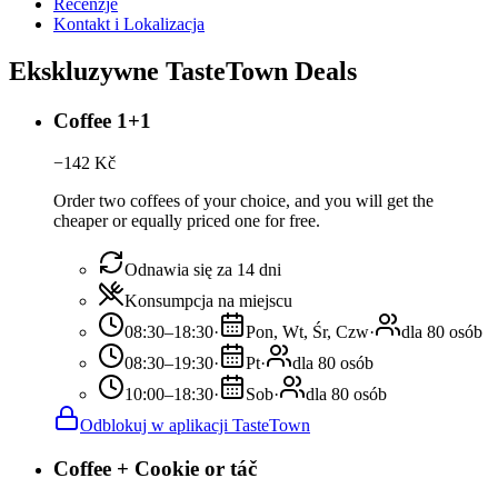
Recenzje
Kontakt i Lokalizacja
Ekskluzywne TasteTown Deals
Coffee 1+1
−
142
Kč
Order two coffees of your choice, and you will get the
cheaper or equally priced one for free.
Odnawia się za 14 dni
Konsumpcja na miejscu
08:30–18:30
·
Pon, Wt, Śr, Czw
·
dla 80 osób
08:30–19:30
·
Pt
·
dla 80 osób
10:00–18:30
·
Sob
·
dla 80 osób
Odblokuj w aplikacji TasteTown
Coffee + Cookie or táč