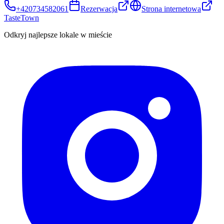
+420734582061
Rezerwacja
Strona internetowa
TasteTown
Odkryj najlepsze lokale w mieście