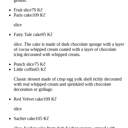
gelatin.
Fruit slice
79
Kč
Paris cake
109
Kč
slice
Fairy Tale cake
95
Kč
slice. The cake is made of dark chocolate sponge with a layer
of cocoa whipped cream coated with a layer of chocolate
icing decorated with whipped cream.
Punch slice
75
Kč
Little coffin
65
Kč
Classic dessert made of crisp egg yolk shell richly decorated
with real whipped cream and sprinkled with chocolate
decoration or grillage.
Red Velvet cake
109
Kč
slice
Sacher cake
105
Kč