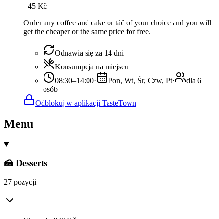
−
45
Kč
Order any coffee and cake or táč of your choice and you will
get the cheaper or the same price for free.
Odnawia się za 14 dni
Konsumpcja na miejscu
08:30–14:00
·
Pon, Wt, Śr, Czw, Pt
·
dla 6
osób
Odblokuj w aplikacji TasteTown
Menu
🍰 Desserts
27 pozycji