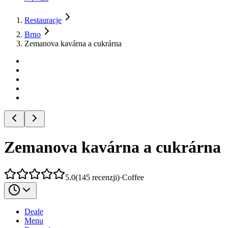
Restauracje
Brno
Zemanova kavárna a cukrárna
Zemanova kavárna a cukrárna
5.0
(
145
recenzji
)
·
Coffee
Deale
Menu