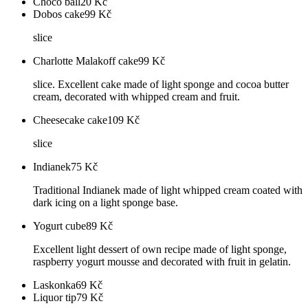
Choco ball
20
Kč
Dobos cake
99
Kč
slice
Charlotte Malakoff cake
99
Kč
slice. Excellent cake made of light sponge and cocoa butter
cream, decorated with whipped cream and fruit.
Cheesecake cake
109
Kč
slice
Indianek
75
Kč
Traditional Indianek made of light whipped cream coated with
dark icing on a light sponge base.
Yogurt cube
89
Kč
Excellent light dessert of own recipe made of light sponge,
raspberry yogurt mousse and decorated with fruit in gelatin.
Laskonka
69
Kč
Liquor tip
79
Kč