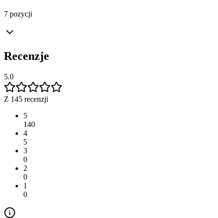
7 pozycji
Recenzje
5.0
Z 145 recenzji
5
140
4
5
3
0
2
0
1
0