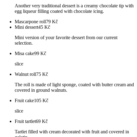
Another very traditional dessert is a creamy chocolate tip with
egg liqueur filling coated with chocolate icing.
Mascarpone roll
79
Kč
Mini dessert
45
Kč
Mini version of your favorite dessert from our current
selection.
Misa cake
99
Kč
slice
Walnut roll
75
Kč
The roll is made of light sponge, coated with butter cream and
covered in ground walnuts.
Fruit cake
105
Kč
slice
Fruit tartlet
69
Kč
Tartlet filled with cream decorated with fruit and covered in