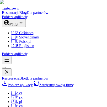
TasteTown
Restauracje
Blog
Dla partnerów
Pobierz aplikację
🇵🇱
pl
🇨🇿
Čeština
cs
🇸🇰
Slovenčina
sk
🇵🇱
Polski
pl
🇬🇧
English
en
Pobierz aplikację
Restauracje
Blog
Dla partnerów
Pobierz aplikację
Zarejestruj swoją firmę
🇨🇿
cs
🇸🇰
sk
🇵🇱
pl
🇬🇧
en