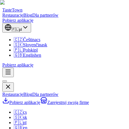
TasteTown
Restauracje
Blog
Dla partnerów
Pobierz aplikację
🇵🇱
pl
🇨🇿
Čeština
cs
🇸🇰
Slovenčina
sk
🇵🇱
Polski
pl
🇬🇧
English
en
Pobierz aplikację
Restauracje
Blog
Dla partnerów
Pobierz aplikację
Zarejestruj swoją firmę
🇨🇿
cs
🇸🇰
sk
🇵🇱
pl
🇬🇧
en