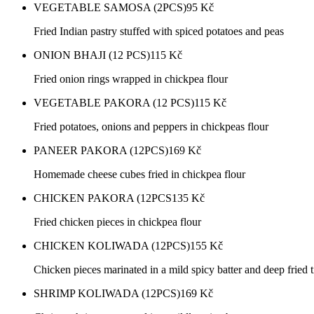
VEGETABLE SAMOSA (2PCS)
95
Kč
Fried Indian pastry stuffed with spiced potatoes and peas
ONION BHAJI (12 PCS)
115
Kč
Fried onion rings wrapped in chickpea flour
VEGETABLE PAKORA (12 PCS)
115
Kč
Fried potatoes, onions and peppers in chickpeas flour
PANEER PAKORA (12PCS)
169
Kč
Homemade cheese cubes fried in chickpea flour
CHICKEN PAKORA (12PCS
135
Kč
Fried chicken pieces in chickpea flour
CHICKEN KOLIWADA (12PCS)
155
Kč
Chicken pieces marinated in a mild spicy batter and deep fried ti
SHRIMP KOLIWADA (12PCS)
169
Kč