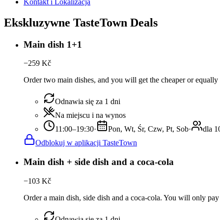
Kontakt i Lokalizacja
Ekskluzywne TasteTown Deals
Main dish 1+1
−
259
Kč
Order two main dishes, and you will get the cheaper or equally 
Odnawia się za 1 dni
Na miejscu i na wynos
11:00–19:30
·
Pon, Wt, Śr, Czw, Pt, Sob
·
dla 1
Odblokuj w aplikacji TasteTown
Main dish + side dish and a coca-cola
−
103
Kč
Order a main dish, side dish and a coca-cola. You will only pay 
Odnawia się za 1 dni