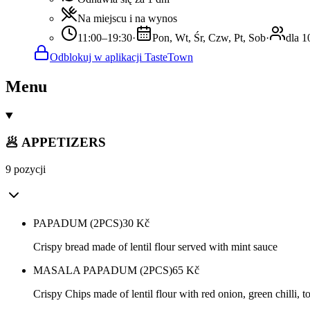
Na miejscu i na wynos
11:00–19:30
·
Pon, Wt, Śr, Czw, Pt, Sob
·
dla 1
Odblokuj w aplikacji TasteTown
Menu
🥟 APPETIZERS
9 pozycji
PAPADUM (2PCS)
30
Kč
Crispy bread made of lentil flour served with mint sauce
MASALA PAPADUM (2PCS)
65
Kč
Crispy Chips made of lentil flour with red onion, green chilli, 