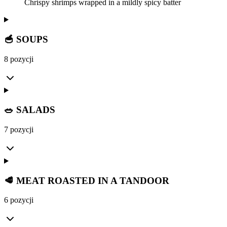
Chrispy shrimps wrapped in a mildly spicy batter
🥣 SOUPS
8 pozycji
🥗 SALADS
7 pozycji
🥩 MEAT ROASTED IN A TANDOOR
6 pozycji