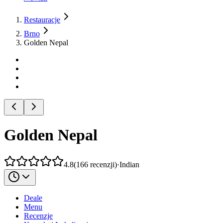
Restauracje
Brno
Golden Nepal
Golden Nepal
4.8
(
166
recenzji
)
·
Indian
Deale
Menu
Recenzje